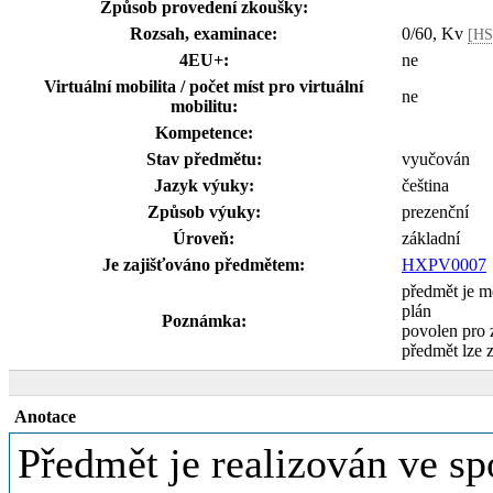
Způsob provedení zkoušky:
Rozsah, examinace:
0/60, Kv
[HS
4EU+:
ne
Virtuální mobilita / počet míst pro virtuální
ne
mobilitu:
Kompetence:
Stav předmětu:
vyučován
Jazyk výuky:
čeština
Způsob výuky:
prezenční
Úroveň:
základní
Je zajišťováno předmětem:
HXPV0007
předmět je 
plán
Poznámka:
povolen pro 
předmět lze 
Anotace
Předmět je realizován ve sp