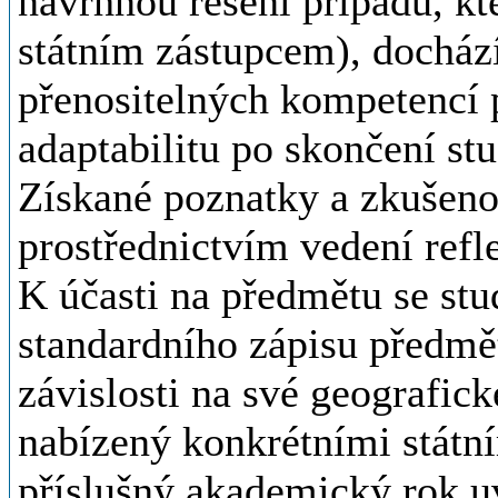
navrhnou řešení případu, kt
státním zástupcem), dochází
přenositelných kompetencí po
adaptabilitu po skončení stu
Získané poznatky a zkušenos
prostřednictvím vedení refle
K účasti na předmětu se stud
standardního zápisu předmět
závislosti na své geografick
nabízený konkrétními státní
příslušný akademický rok u