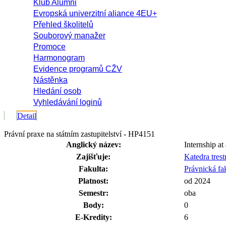
Klub Alumni
Evropská univerzitní aliance 4EU+
Přehled školitelů
Souborový manažer
Promoce
Harmonogram
Evidence programů CŽV
Nástěnka
Hledání osob
Vyhledávání loginů
Detail
Právní praxe na státním zastupitelství - HP4151
Anglický název:
Internship at
Zajišťuje:
Katedra tres
Fakulta:
Právnická fa
Platnost:
od 2024
Semestr:
oba
Body:
0
E-Kredity:
6