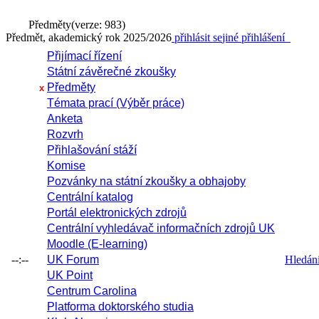
Předměty
(verze: 983)
Předmět, akademický rok 2025/2026
přihlásit se
jiné přihlášení
Přijímací řízení
Státní závěrečné zkoušky
Předměty
x
Témata prací (Výběr práce)
Anketa
Rozvrh
Přihlašování stáží
Komise
Pozvánky na státní zkoušky a obhajoby
Centrální katalog
Portál elektronických zdrojů
Centrální vyhledávač informačních zdrojů UK
Moodle (E-learning)
--:--
UK Forum
Hledání 
UK Point
Centrum Carolina
Platforma doktorského studia