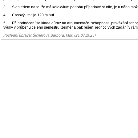
3. S ohledem na to, že má kolokvium podobu případové studie, je u něho možné p
4. Časový limit je 120 minut.
5. Při hodnocení se klade důraz na argumentační schopnosti, prokázání schopno
výuky v průběhu celého semestru, zejména pak řešení jednotlivých zadání v rámc
Poslední úprava: Šicnerová Barbora, Mgr. (21.07.2025)
Sylabus
Předmět zahrnuje tato témata:
- Praktická orientace v územně-plánovací dokumentaci
- Smlouva o převodu nemovitostí
- Vklad do katastru nemovitostí – řízení před katastrálním úřadem
- Zásada ochrany dobré víry v praxi
- Vydržení vlastnického práva k pozemku v praxi
- Zajištění přístupu k pozemku
- Účelová komunikace
Poslední úprava: Šicnerová Barbora, Mgr. (21.07.2025)
Studijní opory