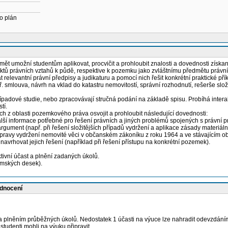
o plán
t umožní studentům aplikovat, procvičit a prohloubit znalosti a dovednosti zís
tů právních vztahů k půdě, respektive k pozemku jako zvláštnímu předmětu právních
vantní právní předpisy a judikaturu a pomocí nich řešit konkrétní praktické příkla
louva, návrh na vklad do katastru nemovitostí, správní rozhodnutí, rešerše složitěj
padové studie, nebo zpracovávají stručná podání na základě spisu. Probíhá interakt
tí.
ech z oblasti pozemkového práva osvojit a prohloubit následující dovednosti:
 další informace potřebné pro řešení právních a jiných problémů spojených s právní pr
rgument (např. při řešení složitějších případů vydržení a aplikace zásady materiáln
úpravy vydržení nemovité věci v občanském zákoníku z roku 1964 a ve stávajícím 
 navrhovat jejich řešení (například při řešení přístupu na konkrétní pozemek).
ivní účast a plnění zadaných úkolů.
Zemských desek).
odnocení
lněním průběžných úkolů. Nedostatek 1 účasti na výuce lze nahradit odevzdání
tudenti mohli na výuku připravit.