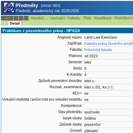
Předměty
(verze: 983)
Předmět, akademický rok 2025/2026
Hledání ...
Vyučující
Katedry
Třídy
Klasifikace
Prohlížení 
--:--
Detail
Praktikum z pozemkového práva - HP4110
Anglický název:
Land Law Exercises
Zajišťuje:
Katedra práva životního prost
Fakulta:
Právnická fakulta
Platnost:
od 2023
Semestr:
letní
Body:
0
E-Kredity:
4
Způsob provedení zkoušky:
letní s.:
Rozsah, examinace:
letní s.:0/1, Kv
[HT]
4EU+:
ne
Virtuální mobilita / počet míst pro virtuální mobilitu:
ne
Kompetence:
Stav předmětu:
vyučován
Jazyk výuky:
čeština
Způsob výuky:
prezenční
Úroveň:
základní