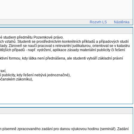
Rozvrh LS
Nástěnka
kané studiem předmětu Pozemkové právo.
 vztahů. Studenti se prostřednictvím konkrétních příkladů a případových studií
dy. Zároveň se naučí pracovat s relevantní judikaturou, orientovat se v katastru
ších případů - např. vydržení, aplikace zásady materiální publicity či řešení
ivní formou, kdy látka není přednášena, ale studenti vytváří základní právní
axí,
í publicity, kdy řešení nebývá jednoznačné),
občanském zákoníku),
m písemně zpracovaného zadání pro danou výukovou hodinu (seminář). Zadání