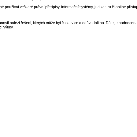
oužívat veškeré právní předpisy, informační systémy, judikaturu či online přístup
sti nalézt řešení, kterých může být často více a odůvodnit ho. Dále je hodnocen
i výuky.