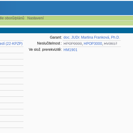
dle oborů/plánů
Nastavení
Garant:
doc. JUDr. Martina Franková, Ph.D.
Neslučitelnost :
ředí (22-KPZP)
HPOP0000
,
HPOP3000
,
HV3617
Ve slož. prerekvizitě:
HM1901