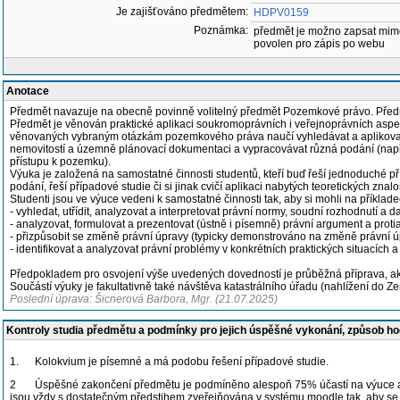
Je zajišťováno předmětem:
HDPV0159
Poznámka:
předmět je možno zapsat mim
povolen pro zápis po webu
Anotace
Předmět navazuje na obecně povinně volitelný předmět Pozemkové právo. Předmě
Předmět je věnován praktické aplikaci soukromoprávních i veřejnoprávních aspek
věnovaných vybraným otázkám pozemkového práva naučí vyhledávat a aplikovat rele
nemovitostí a územně plánovací dokumentaci a vypracovávat různá podání (např. sm
přístupu k pozemku).
Výuka je založená na samostatné činnosti studentů, kteří buď řeší jednoduché pří
podání, řeší případové studie či si jinak cvičí aplikaci nabytých teoretických znalos
Studenti jsou ve výuce vedeni k samostatné činnosti tak, aby si mohli na příklad
- vyhledat, utřídit, analyzovat a interpretovat právní normy, soudní rozhodnutí a
- analyzovat, formulovat a prezentovat (ústně i písemně) právní argument a protia
- přizpůsobit se změně právní úpravy (typicky demonstrováno na změně právní 
- identifikovat a analyzovat právní problémy v konkrétních praktických situacích a
Předpokladem pro osvojení výše uvedených dovedností je průběžná příprava, akt
Součástí výuky je fakultativně také návštěva katastrálního úřadu (nahlížení do 
Poslední úprava: Šicnerová Barbora, Mgr. (21.07.2025)
Kontroly studia předmětu a podmínky pro jejich úspěšné vykonání, způsob h
1. Kolokvium je písemné a má podobu řešení případové studie.
2 Úspěšné zakončení předmětu je podmíněno alespoň 75% účastí na výuce a p
jsou vždy s dostatečným předstihem zveřejňována v systému moodle tak, aby se s