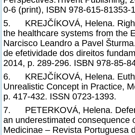
0-6 (print), ISBN 978-615-81353-1-
5. KREJČÍKOVÁ, Helena. Right t
the healthcare systems from the E
Narcisco Leandro a Pavel Šturma.
de efetividade dos direitos funda
2014, p. 289-296. ISBN 978-85-8
6. KREJČÍKOVÁ, Helena. Euthana
Unrealistic Concept in Practice, M
p. 417-432. ISSN 0723-1393.
7. PETERKOVÁ, Helena. Defensi
an underestimated consequence of t
Medicinae – Revista Portuguesa d