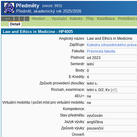
Předměty
(verze: 983)
Předmět, akademický rok 2025/2026
Hledání ...
Vyučující
Katedry
Třídy
Klasifikace
Prohlížení 
--:--
Detail
Law and Ethics in Medicine - HP4005
Anglický název:
Law and Ethics in Medicine
Zajišťuje:
Katedra zdravotnického práva
Fakulta:
Právnická fakulta
Platnost:
od 2023
Semestr:
letní
Body:
0
E-Kredity:
4
Způsob provedení zkoušky:
letní s.:
Rozsah, examinace:
letní s.:0/2, Kv
[HT]
4EU+:
ne
Virtuální mobilita / počet míst pro virtuální mobilitu:
ne
Kompetence:
Stav předmětu:
vyučován
Jazyk výuky:
angličtina
Způsob výuky:
prezenční
Úroveň: