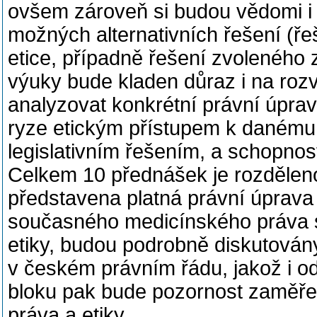
ovšem zároveň si budou vědomi i e
možných alternativních řešení (ř
etice, případně řešení zvoleného
výuky bude kladen důraz i na rozví
analyzovat konkrétní právní úpra
ryze etickým přístupem k danému 
legislativním řešením, a schopnos
Celkem 10 přednášek je rozděleno
představena platná právní úprava 
současného medicínského práva s 
etiky, budou podrobně diskutovány 
v českém právním řádu, jakož i od
bloku pak bude pozornost zaměře
práva a etiky.