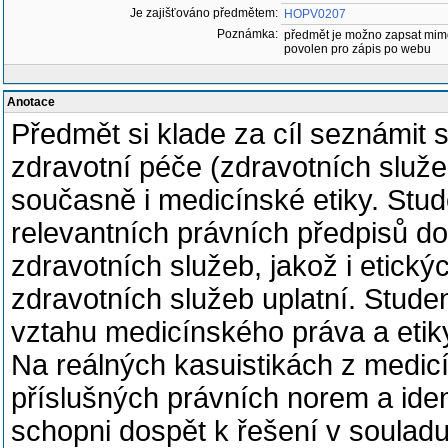
Je zajišťováno předmětem:
HOPV0207
Poznámka:
předmět je možno zapsat mim
povolen pro zápis po webu
Anotace
Předmět si klade za cíl seznámit 
zdravotní péče (zdravotních služ
současně i medicínské etiky. Stud
relevantních právních předpisů do
zdravotních služeb, jakož i etický
zdravotních služeb uplatní. Stud
vztahu medicínského práva a etiky
Na reálných kasuistikách z medicín
příslušných právních norem a iden
schopni dospět k řešení v soula