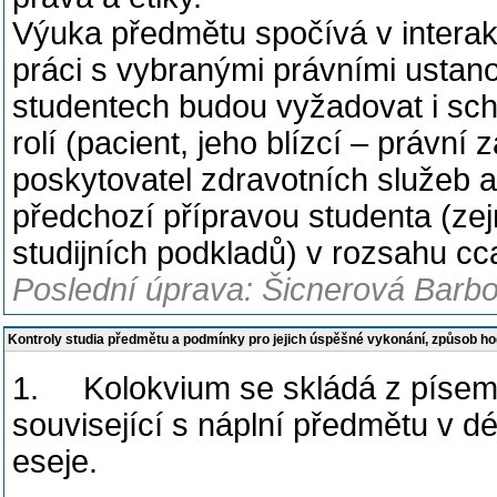
Výuka předmětu spočívá v interakt
práci s vybranými právními ustano
studentech budou vyžadovat i sc
rolí (pacient, jeho blízcí – právní
poskytovatel zdravotních služeb 
předchozí přípravou studenta (ze
studijních podkladů) v rozsahu cc
Poslední úprava: Šicnerová Barbo
Kontroly studia předmětu a podmínky pro jejich úspěšné vykonání, způsob h
1. Kolokvium se skládá z písem
související s náplní předmětu v d
eseje.