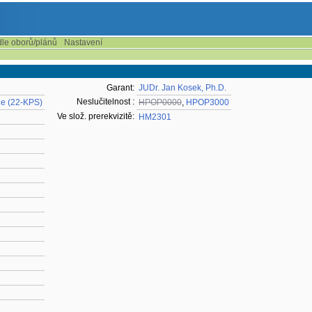
dle oborů/plánů
Nastavení
Garant:
JUDr. Jan Kosek, Ph.D.
Neslučitelnost :
gie (22-KPS)
HPOP0000
,
HPOP3000
Ve slož. prerekvizitě:
HM2301