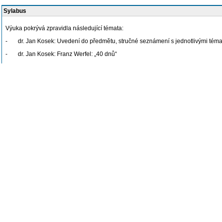
Sylabus
Výuka pokrývá zpravidla následující témata:
- dr. Jan Kosek: Uvedení do předmětu, stručné seznámení s jednotlivými tématy 
- dr. Jan Kosek: Franz Werfel: „40 dnů“
diskutovaná témata: modernita a genocida, problém „dohánění“ dějin (Turecko,
bílého dne jednoho ze strůjců genocidy Talata pašu, a přesto nebyl odsouzen
Četba: Jan Kosek: „Staré hříchy vrhají dlouhé stíny“ (in: Gregárek, Matěj; Kosek, 
- dr. Jan Kosek: Zmizelá Praha
diskutovaná témata: židovská emancipace, český a rakouský antisemitismus, jeho v
Doporučená četba: Max Brod: „Pražský kruh“, ev.“ Život plný bojů“; Jan Kosek: S
- Mgr. Petr Agha: Michel Houellbecq: „Elementární částice“
diskutovaná témata: svět internetu v sobě, kromě údajné svobody přináší i nebezp
především se zrcadlovým obrazem sebe sama, právní aspekty;
Doporučená četba: M. Houellbecq: „ Elementární částice“
- Mgr. Petr Agha: Superhrdinové a právo
diskutovaná témata: chápání práva jako příběhu, spojeného se seznámením se vše
persony, vystavené množství etických voleb
Doporučená četba: Philip K. Dick: „Blade Runner“ (nebo film); E. A. Poe: „The da