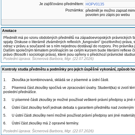
Je zajišťováno předmětem:
HOPV0135
Poznámka:
předmět je možno zapsat mim
povolen pro zápis po webu
Anotace
Předmět má po vzoru obdobných předmětů na západoevropských právnických fakultá
spjaty. Diskuse o literárně ztvárněných reflexích „fungování“ (pozitivního) práva
odraz v právu a současně se s ním nejednou dostávají do rozporu. Pro právníka j
Dalším společným tématem prolínajícím se celým kurzem bude literární reflexe či
právo (filosofii i sociologii práva), které jsou opřeny o předchozí právnické studiu
Poslední úprava: Šicnerová Barbora, Mgr. (22.07.2026)
Kontroly studia předmětu a podmínky pro jejich úspěšné vykonání, způsob h
1. Zkouška je kombinovaná, skládá se z písemné a ústní části.
2. Písemná část zkoušky spočívá ve zpracování úvahy. Student(ka) si zvolí tém
poslední přednášce.
3. U písemné části zkoušky je možné používat veškeré právní předpisy a jiné m
4. Ústní část zkoušky tvoří jednak debata s garantem předmětu nad zvoleným 
5. U ústní části zkoušky není možné používat právní předpisy ani jiné materiály
6. Ústní část zkoušky má 2 opravné termíny.
Poslední úprava: Šicnerová Barbora, Mgr. (22.07.2026)