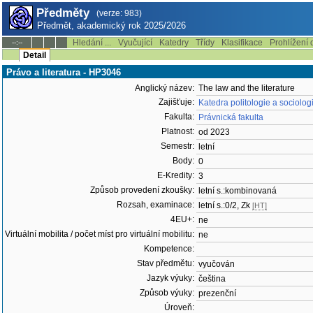
Předměty
(verze: 983)
Předmět, akademický rok 2025/2026
Hledání ...
Vyučující
Katedry
Třídy
Klasifikace
Prohlížení 
--:--
Detail
Právo a literatura - HP3046
Anglický název:
The law and the literature
Zajišťuje:
Katedra politologie a sociolo
Fakulta:
Právnická fakulta
Platnost:
od 2023
Semestr:
letní
Body:
0
E-Kredity:
3
Způsob provedení zkoušky:
letní s.:kombinovaná
Rozsah, examinace:
letní s.:0/2, Zk
[HT]
4EU+:
ne
Virtuální mobilita / počet míst pro virtuální mobilitu:
ne
Kompetence:
Stav předmětu:
vyučován
Jazyk výuky:
čeština
Způsob výuky:
prezenční
Úroveň: