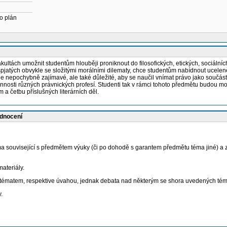
o plán
ch umožnit studentům hlouběji proniknout do filosofických, etických, sociálních 
, spjatých obvykle se složitými morálními dilematy, chce studentům nabídnout ucelen
e nepochybně zajímavé, ale také důležité, aby se naučil vnímat právo jako součást 
nnosti různých právnických profesí. Studenti tak v rámci tohoto předmětu budou mo
m a četbu příslušných literárních děl.
odnocení
a související s předmětem výuky (či po dohodě s garantem předmětu téma jiné) a z
ateriály.
tématem, respektive úvahou, jednak debata nad některým se shora uvedených tém
.