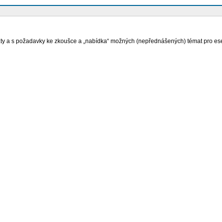
a s požadavky ke zkoušce a „nabídka“ možných (nepřednášených) témat pro esej (Dos
 Japonsko, Rusko, Německo), likvidace západních Arménů mladotureckým režimem n
Jan: „Stát, právo a (ne)spravedlnost. Dvě studie z právní filozofie“), fakultativně W
liv na život a dílo autorů tzv. Pražského kruhu, jehož členy byli především pražšt
oud nikdy nespí
ečí smazání hranic mezi reálnou a virtuální identitou; začneme s myšlenkou, že kaž
obecnými vzory lidské existence a tím, jak se lidé snaží různým jevům přisoudit f
rk knight“