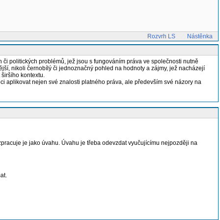
Rozvrh LS
Nástěnka
či politických problémů, jež jsou s fungováním práva ve společnosti nutně
ější, nikoli černobílý či jednoznačný pohled na hodnoty a zájmy, jež nacházejí
širšího kontextu.
ci aplikovat nejen své znalosti platného práva, ale především své názory na
pracuje je jako úvahu. Úvahu je třeba odevzdat vyučujícímu nejpozději na
at.