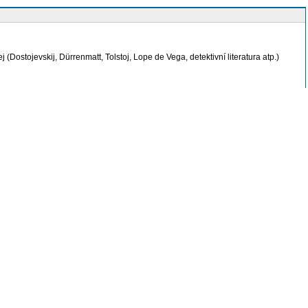
tojevskij, Dürrenmatt, Tolstoj, Lope de Vega, detektivní literatura atp.)
a pozadí berlínského procesu se Soghomonem Tehlirjanem, který zastřelil za
erfelův román
í německy píšící spisovatelé židovského původu; rituální procesy
dý, kdo se ocitá v cyberinterakci, nekomunikuje ani tak s ostatními, ale
ormu a smysl; představa člověka jako potencionálního superhrdiny, člověka jako