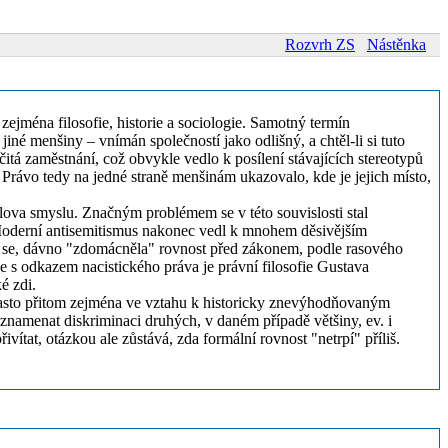
Rozvrh ZS
Nástěnka
zejména filosofie, historie a sociologie. Samotný termín
iné menšiny – vnímán společností jako odlišný, a chtěl-li si tuto
itá zaměstnání, což obvykle vedlo k posílení stávajících stereotypů
Právo tedy na jedné straně menšinám ukazovalo, kde je jejich místo,
lova smyslu. Značným problémem se v této souvislosti stal
í. Moderní antisemitismus nakonec vedl k mnohem děsivějším
y se, dávno "zdomácněla" rovnost před zákonem, podle rasového
 s odkazem nacistického práva je právní filosofie Gustava
é zdi.
 často přitom zejména ve vztahu k historicky znevýhodňovaným
 znamenat diskriminaci druhých, v daném případě většiny, ev. i
vítat, otázkou ale zůstává, zda formální rovnost "netrpí" příliš.