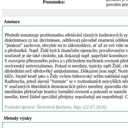
Poznámka:
povolen pro
Anotace
Předmět tematizuje problematiku střetávání různých hodnotových systé
diskriminace (z lat. dicriminare, odlišovat) původně znamená odlišení
"jinakost" zachovat, obvykle na to zákonodárce, ať už ze své vůle ne
a předsudků. Např. Židé byli k finančním operacím, považovaným z h
současně je ale také chránilo, jak dokazují např. papežské konstituce
S rozvojem přirozeného práva a s příchodem myšlenek rovnosti před
osvícenský univerzalismus. Pokud si menšiny, typicky opět Židé, cht
důsledkům než středověký antijudaismus. Důkazem jsou např. Norimb
klíče. Stejně krutě jako s Židy ovšem hitlerovský režim nakládal 
Radbrucha, jehož slavná "formule" se v rozhodnutích nejvyšších ně
V současných liberálních demokraciích právo menšiny zpravidla chr
menšinám překračuje hranice formální rovnosti a pokouší se nastolit
menšin, které žádné speciální předpisy nepožadují ani nepotřebují. Ce
Poslední úprava: Šicnerová Barbora, Mgr. (22.07.2026)
Metody výuky