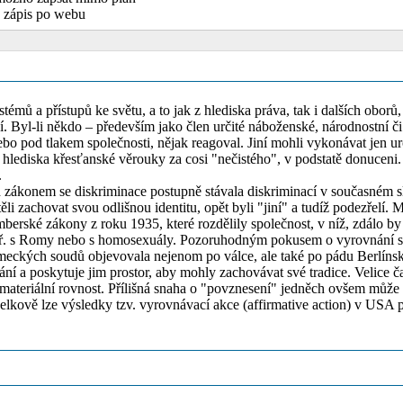
 zápis po webu
mů a přístupů ke světu, a to jak z hlediska práva, tak i dalších oborů, 
. Byl-li někdo – především jako člen určité náboženské, národnostní či j
bo pod tlakem společnosti, nějak reagoval. Jiní mohli vykonávat jen urč
lediska křesťanské věrouky za cosi "nečistého", v podstatě donuceni. 
.
 zákonem se diskriminace postupně stávala diskriminací v současném s
ěli zachovat svou odlišnou identitu, opět byli "jiní" a tudíž podezřel
erské zákony z roku 1935, které rozdělily společnost, v níž, zdálo b
např. s Romy nebo s homosexuály. Pozoruhodným pokusem o vyrovnání se
meckých soudů objevovala nejenom po válce, ale také po pádu Berlínsk
ání a poskytuje jim prostor, aby mohly zachovávat své tradice. Velice
 materiální rovnost. Přílišná snaha o "povznesení" jedněch ovšem může
lkově lze výsledky tzv. vyrovnávací akce (affirmative action) v USA při