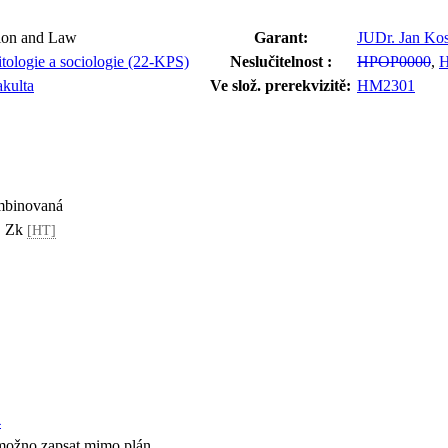
tion and Law
Garant:
JUDr. Jan Kos
itologie a sociologie (22-KPS)
Neslučitelnost :
HPOP0000
,
akulta
Ve slož. prerekvizitě:
HM2301
ombinovaná
2, Zk
[HT]
4
možno zapsat mimo plán