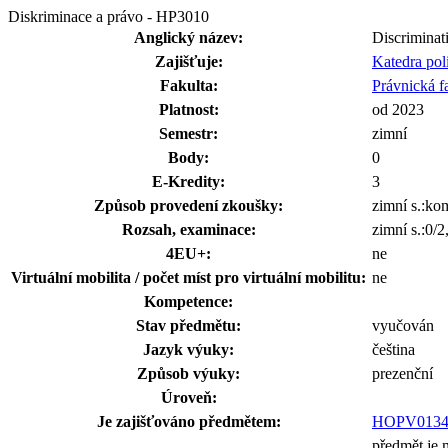
Diskriminace a právo - HP3010
Anglický název:
Discrimina
Zajišťuje:
Katedra pol
Fakulta:
Právnická f
Platnost:
od 2023
Semestr:
zimní
Body:
0
E-Kredity:
3
Způsob provedení zkoušky:
zimní s.:k
Rozsah, examinace:
zimní s.:0/
4EU+:
ne
Virtuální mobilita / počet míst pro virtuální mobilitu:
ne
Kompetence:
Stav předmětu:
vyučován
Jazyk výuky:
čeština
Způsob výuky:
prezenční
Úroveň:
Je zajišťováno předmětem:
HOPV013
předmět je 