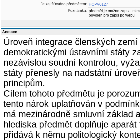
Je zajišťováno předmětem:
HOPV0127
Poznámka:
předmět je možno zapsat mim
povolen pro zápis po webu
Anotace
Úroveň integrace členských zemí 
demokratickými ústavními státy z
nezávislou soudní kontrolou, vyža
státy přenesly na nadstátní úrove
principům.
Cílem tohoto předmětu je porozum
tento nárok uplatňován v podmín
má mezinárodně smluvní základ a
hlediska předmět doplňuje aparát t
přidává k němu politologický konte