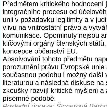
Předmětem kritického hodnocení 
integračního procesu od účelovéh
unii v požadavku legitimity a v ju
vlivu na vnitrostátní právo a vytv
komunikace. Opominuty nejsou ani 
klíčovými orgány členských států
koncepce občanství EU.
Absolvování tohoto předmětu nap
porozumění právu Evropské unie a
současnou podobu i možný další v
literaturou a následná diskuse n
zkoušky rozvíjí kritické myšlení a
písemné podobě.
Poslední úprava: Šicnerová Barbo