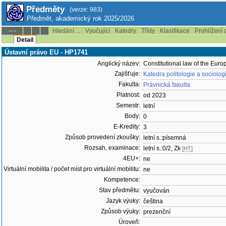
Předměty
(verze: 983)
Předmět, akademický rok 2025/2026
Hledání ...
Vyučující
Katedry
Třídy
Klasifikace
Prohlížení 
--:--
Detail
Ústavní právo EU - HP1741
Anglický název:
Constitutional law of the Eur
Zajišťuje:
Katedra politologie a sociolo
Fakulta:
Právnická fakulta
Platnost:
od 2023
Semestr:
letní
Body:
0
E-Kredity:
3
Způsob provedení zkoušky:
letní s.:písemná
Rozsah, examinace:
letní s.:0/2, Zk
[HT]
4EU+:
ne
Virtuální mobilita / počet míst pro virtuální mobilitu:
ne
Kompetence:
Stav předmětu:
vyučován
Jazyk výuky:
čeština
Způsob výuky:
prezenční
Úroveň: