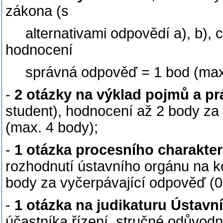
zákona (s
alternativami odpovědí a), b), c)
hodnocení
správná odpověď = 1 bod (max.
-
2 otázky na výklad pojmů a prá
student), hodnocení až 2 body za
(max. 4 body);
-
1 otázka procesního charakte
rozhodnutí ústavního orgánu na k
body za vyčerpávající odpověď (0
-
1 otázka na judikaturu Ústav
účastníka řízení, stručné odůvod