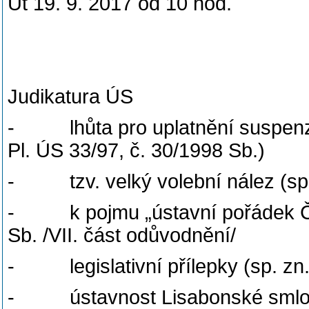
Út 19. 9. 2017 od 10 hod.
Judikatura ÚS
- lhůta pro uplatnění suspenziv
Pl. ÚS 33/97, č. 30/1998 Sb.)
- tzv. velký volební nález (sp. 
- k pojmu „ústavní pořádek ČR“ 
Sb. /VII. část odůvodnění/
- legislativní přílepky (sp. zn. 
- ústavnost Lisabonské smlouvy