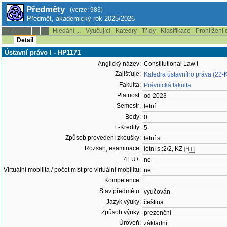
Předměty
(verze: 983)
Předmět, akademický rok 2025/2026
Hledání ...
Vyučující
Katedry
Třídy
Klasifikace
Prohlížení 
--:--
Detail
Ústavní právo I - HP1171
Anglický název:
Constitutional Law I
Zajišťuje:
Katedra ústavního práva (22-
Fakulta:
Právnická fakulta
Platnost:
od 2023
Semestr:
letní
Body:
0
E-Kredity:
5
Způsob provedení zkoušky:
letní s.:
Rozsah, examinace:
letní s.:2/2, KZ
[HT]
4EU+:
ne
Virtuální mobilita / počet míst pro virtuální mobilitu:
ne
Kompetence:
Stav předmětu:
vyučován
Jazyk výuky:
čeština
Způsob výuky:
prezenční
Úroveň:
základní