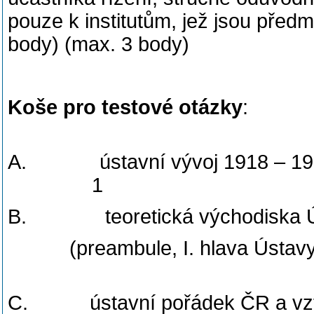
pouze k institutům, jež jsou před
body) (max. 3 body)
Koše pro testové otázky
:
počet o
A. ústavní výv
1
B. teoretická východiska Úst
(preambule, I. hlava Ústav
C. ústavní pořádek ČR a vzta