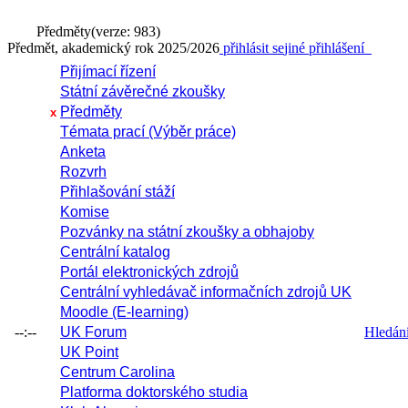
Předměty
(verze: 983)
Předmět, akademický rok 2025/2026
přihlásit se
jiné přihlášení
Přijímací řízení
Státní závěrečné zkoušky
Předměty
x
Témata prací (Výběr práce)
Anketa
Rozvrh
Přihlašování stáží
Komise
Pozvánky na státní zkoušky a obhajoby
Centrální katalog
Portál elektronických zdrojů
Centrální vyhledávač informačních zdrojů UK
Moodle (E-learning)
--:--
UK Forum
Hledání 
UK Point
Centrum Carolina
Platforma doktorského studia