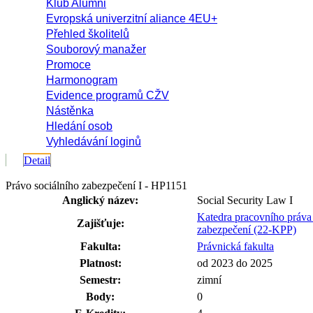
Klub Alumni
Evropská univerzitní aliance 4EU+
Přehled školitelů
Souborový manažer
Promoce
Harmonogram
Evidence programů CŽV
Nástěnka
Hledání osob
Vyhledávání loginů
Detail
Právo sociálního zabezpečení I - HP1151
Anglický název:
Social Security Law I
Katedra pracovního práva 
Zajišťuje:
zabezpečení (22-KPP)
Fakulta:
Právnická fakulta
Platnost:
od 2023 do 2025
Semestr:
zimní
Body:
0