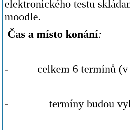
elektronického testu sklád
moodle.
Čas a místo konání
:
- celkem 6 termínů (v mě
- termíny budou vyhláš