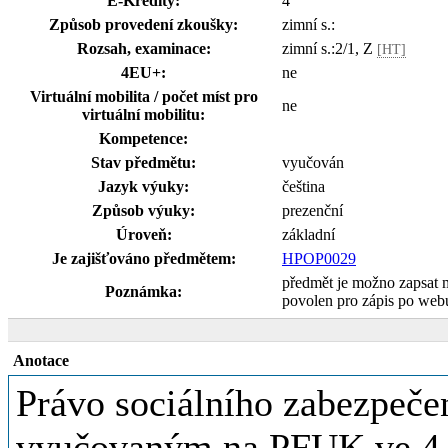
E-Kredity:
4
Způsob provedení zkoušky:
zimní s.:
Rozsah, examinace:
zimní s.:2/1, Z
[HT]
4EU+:
ne
Virtuální mobilita / počet míst pro
ne
virtuální mobilitu:
Kompetence:
Stav předmětu:
vyučován
Jazyk výuky:
čeština
Způsob výuky:
prezenční
Úroveň:
základní
Je zajišťováno předmětem:
HPOP0029
předmět je možno zapsat 
Poznámka:
povolen pro zápis po web
Anotace
Právo sociálního zabezpeč
vyučovaným na PFUK ve 4. 