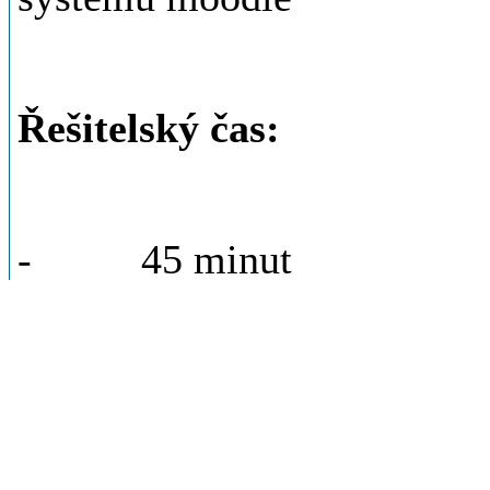
Řešitelský čas:
- 45 minut
Zadání:
- rozsah bude odpovídat l