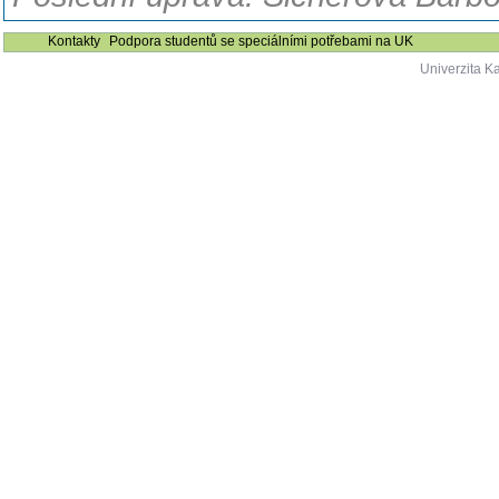
Kontakty
Podpora studentů se speciálními potřebami na UK
Univerzita K