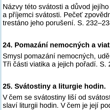
Názvy této svátosti a důvod jejího
a příjemci svátosti. Pečeť zpovědní
trestáno jeho porušení. S. 232–23
24. Pomazání nemocných a viat
Smysl pomazání nemocných, uděl
Tři části viatika a jejich pořadí. S
25. Svátostiny a liturgie hodin.
V čem se svátostiny liší od svátos
slaví liturgii hodin. V čem je její 