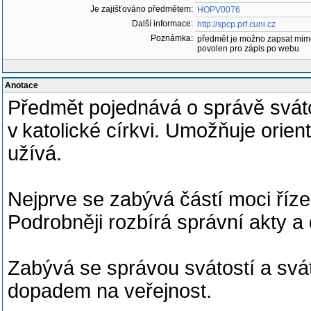
Je zajišťováno předmětem:
HOPV0076
Další informace:
http://spcp.prf.cuni.cz
Poznámka:
předmět je možno zapsat mim
povolen pro zápis po webu
Anotace
Předmět pojednává o správě sváto
v katolické církvi. Umožňuje orien
užívá.
Nejprve se zabývá částí moci řízen
Podrobněji rozbírá správní akty a
Zabývá se správou svátostí a svát
dopadem na veřejnost.