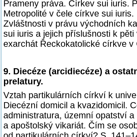
Prameny práva. Církev sui iuris. 
Metropolité v čele církve sui iuri
Zvláštnosti v právu východních kat
sui iuris a jejich příslušnosti k p
exarchát Řeckokatolické církve v
9. Diecéze (arcidiecéze) a ostat
prelatury.
Vztah partikulárních církví k unive
Diecézní domicil a kvazidomicil. C
administratura, územní opatství a
a apoštolský vikariát. Čím se osobn
od partikulárních církví? S. 141–1