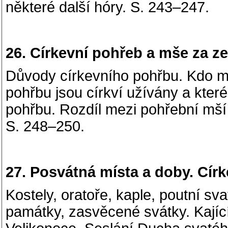
některé další hóry. S. 243–247.
26. Církevní pohřeb a mše za z
Důvody církevního pohřbu. Kdo má
pohřbu jsou církví užívány a kter
pohřbu. Rozdíl mezi pohřební mší
S. 248–250.
27. Posvátná místa a doby. Círk
Kostely, oratoře, kaple, poutní sva
památky, zasvěcené svátky. Kajíc