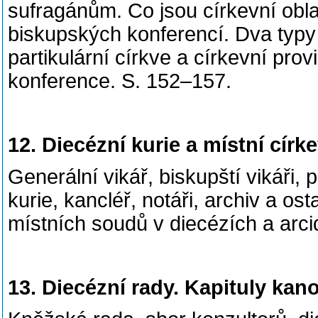
sufragánům. Co jsou církevní obla
biskupských konferencí. Dva typy 
partikulární církve a církevní pr
konference. S. 152–157.
12. Diecézní kurie a místní círk
Generální vikář, biskupští vikáři,
kurie, kancléř, notáři, archiv a os
místních soudů v diecézích a arci
13. Diecézní rady. Kapituly kan