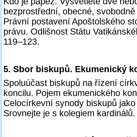
Kdo je papež. Vysvětlete dvě nebo 
bezprostřední, obecné, svobodně 
Právní postavení Apoštolského s
právu. Odlišnost Státu Vatikánské
119–123.
5. Sbor biskupů. Ekumenický ko
Spoluúčast biskupů na řízení cí
koncilu. Pojem ekumenického konci
Celocírkevní synody biskupů jako n
Srovnejte je s kolegiem kardinálů