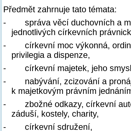
Předmět zahrnuje tato témata:
-
správa věcí duchovních a ma
jednotlivých církevních právnic
-
církevní moc výkonná, ordiná
privilegia a dispenze,
-
církevní majetek, jeho smysl
-
nabývání, zcizování a proná
k majetkovým právním jednáním
-
zbožné odkazy, církevní au
záduší, kostely, charity,
-
církevní sdružení,