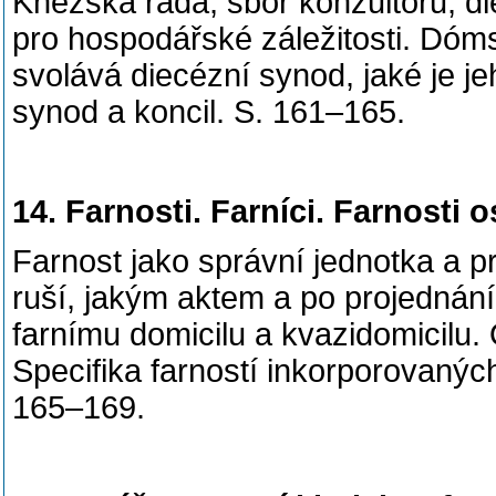
Kněžská rada, sbor konzultorů, di
pro hospodářské záležitosti. Dómsk
svolává diecézní synod, jaké je j
synod a koncil. S. 161–165.
14. Farnosti. Farníci. Farnosti 
Farnost jako správní jednotka a p
ruší, jakým aktem a po projednání
farnímu domicilu a kvazidomicilu. O
Specifika farností inkorporovanýc
165–169.