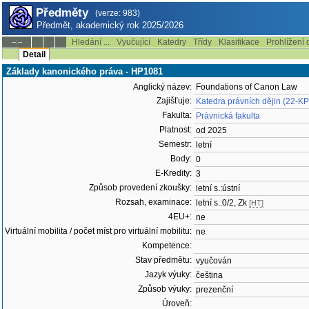
Předměty
(verze: 983)
Předmět, akademický rok 2025/2026
Hledání ...
Vyučující
Katedry
Třídy
Klasifikace
Prohlížení 
--:--
Detail
Základy kanonického práva - HP1081
Anglický název:
Foundations of Canon Law
Zajišťuje:
Katedra právních dějin (22-K
Fakulta:
Právnická fakulta
Platnost:
od 2025
Semestr:
letní
Body:
0
E-Kredity:
3
Způsob provedení zkoušky:
letní s.:ústní
Rozsah, examinace:
letní s.:0/2, Zk
[HT]
4EU+:
ne
Virtuální mobilita / počet míst pro virtuální mobilitu:
ne
Kompetence:
Stav předmětu:
vyučován
Jazyk výuky:
čeština
Způsob výuky:
prezenční
Úroveň: