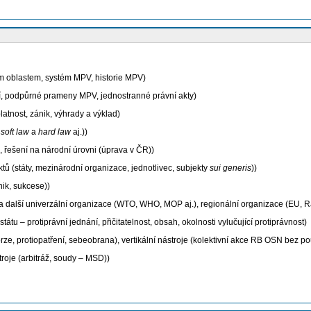
ím oblastem, systém MPV, historie MPV)
, podpůrné prameny MPV, jednostranné právní akty)
atnost, zánik, výhrady a výklad)
,
soft law
a
hard law
aj.))
 řešení na národní úrovni (úprava v ČR))
tů (státy, mezinárodní organizace, jednotlivec, subjekty
sui generis
))
nik, sukcese))
N a další univerzální organizace (WTO, WHO, MOP aj.), regionální organizace (EU,
tátu – protiprávní jednání, přičitatelnost, obsah, okolnosti vylučující protiprávnost)
rze, protiopatření, sebeobrana), vertikální
nástroje (kolektivní akce RB OSN bez použ
stroje (arbitráž, soudy – MSD))