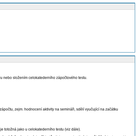
u nebo složením celokatederního zápočtového testu.
očtu, zejm. hodnocení aktivity na semináři, sdělí vyučující na začátku
 totožná jako u celokatederního testu (viz dále).