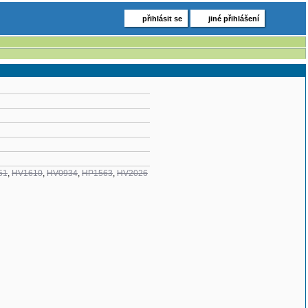
přihlásit se
jiné přihlášení
51
,
HV1610
,
HV0934
,
HP1563
,
HV2026