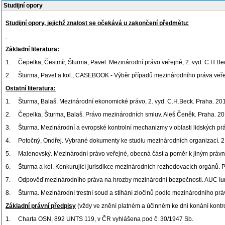
Studijní opory
Studijní opory, jejichž znalost se očekává u zakončení předmětu:
Základní literatura:
1. Čepelka, Čestmír, Šturma, Pavel. Mezinárodní právo veřejné, 2. vyd. C.H.B
2. Šturma, Pavel a kol., CASEBOOK - Výběr případů mezinárodního práva veře
Ostatní literatura:
1. Šturma, Balaš. Mezinárodní ekonomické právo, 2. vyd. C.H.Beck. Praha. 20
2. Čepelka, Šturma, Balaš. Právo mezinárodních smluv. Aleš Čeněk. Praha. 20
3. Šturma. Mezinárodní a evropské kontrolní mechanizmy v oblasti lidských prá
4. Potočný, Ondřej. Vybrané dokumenty ke studiu mezinárodních organizací. 2.
5. Malenovský. Mezinárodní právo veřejné, obecná část a poměr k jiným práv
6. Šturma a kol. Konkurující jurisdikce mezinárodních rozhodovacích orgánů. 
7. Odpověď mezinárodního práva na hrozby mezinárodní bezpečnosti. AUC Iuri
8. Šturma. Mezinárodní trestní soud a stíhání zločinů podle mezinárodního prá
Základní právní předpisy
(vždy ve znění platném a účinném ke dni konání kontro
1. Charta OSN, 892 UNTS 119, v ČR vyhlášena pod č. 30/1947 Sb.