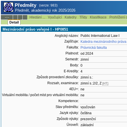
Předměty
(verze: 983)
Předmět, akademický rok 2025/2026
Hledání ...
Vyučující
Katedry
Třídy
Klasifikace
Prohlížení 
--:--
Detail
Mezinárodní právo veřejné I - HP0851
Anglický název:
Public International Law I
Zajišťuje:
Katedra mezinárodního práva
Fakulta:
Právnická fakulta
Platnost:
od 2024
Semestr:
zimní
Body:
0
E-Kredity:
4
Způsob provedení zkoušky:
zimní s.:
Rozsah, examinace:
zimní s.:2/2, Z
[HT]
4EU+:
ne
Virtuální mobilita / počet míst pro virtuální mobilitu:
ne
Kompetence:
Stav předmětu:
vyučován
Jazyk výuky:
čeština
Způsob výuky:
prezenční
Úroveň:
základní