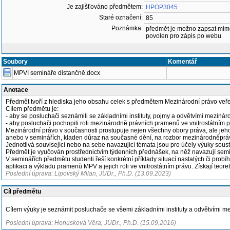
Je zajišťováno předmětem:
HPOP3045
Staré označení:
85
Poznámka:
předmět je možno zapsat mim
povolen pro zápis po webu
Soubory
Komentář
MPVI semináře distančně.docx
Anotace
Předmět tvoří z hlediska jeho obsahu celek s předmětem Mezinárodní právo veřej
Cílem předmětu je:
- aby se posluchači seznámili se základními instituty, pojmy a odvětvími mezinár
- aby posluchači pochopili roli mezinárodně právních pramenů ve vnitrostátním pr
Mezinárodní právo v současnosti prostupuje nejen všechny obory práva, ale jeho
anebo v seminářích, kladen důraz na současné dění, na rozbor mezinárodněprávn
Jednotlivá související nebo na sebe navazující témata jsou pro účely výuky sous
Předmět je vyučován prostřednictvím týdenních přednášek, na něž navazují semi
V seminářích předmětu studenti řeší konkrétní příklady situací nastalých či prob
aplikaci a výkladu pramenů MPV a jejich roli ve vnitrostátním právu. Získají teore
Poslední úprava: Lipovský Milan, JUDr., Ph.D. (13.09.2023)
Cíl předmětu
Cílem výuky je seznámit posluchače se všemi základními instituty a odvětvími m
Poslední úprava: Honusková Věra, JUDr., Ph.D. (15.09.2016)