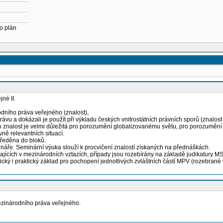
o plán
né II.
odního práva veřejného (znalost),
ávu a dokázali je použít při výkladu českých vnitrostátních právních sporů (znalost
 znalost je velmi důležitá pro porozumění globalizovanému světu, pro porozumění d
ě relevantních situací.
tředěna do bloků.
náře. Seminární výuka slouží k procvičení znalostí získaných na přednáškách.
íhajících v mezinárodních vztazích, případy jsou rozebírány na základě judikatury 
tický i praktický základ pro pochopení jednotlivých zvláštních částí MPV (rozebrané 
ezinárodního práva veřejného.