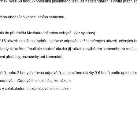
ax. výše 60 bodů) k výsledku písemného testu za nadstandardní aktivitu (např. sp
vého období do konce letního semestru.
 do předmětu Mezinárodní právo veřejné I (viz sylabus).
jí 15 otázek s možností výběru správné odpovědi a 5 otevřených otázek určených k
ody za každou "multiple choice" otázku (tj. otázku s výběrem správného tvrzení) 
vní předpisy, poznámky ani komentáře.
.
ěď), nebo 2 body (správná odpověď); za otevřené otázky 0-6 bodů podle úplnosti 
y odpovědi. Odpovědi se označují kroužkem.
u v celokatederním zápočtovém testu takto: