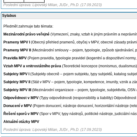
Poslední úprava: Lipovský Milan, JUDr., Ph.D. (17.09.2023)
Sylabus
Předmět zahrnuje tato témata:
Mezinárodní právo veřejné
(Vymezení, znaky, vztah k jiným právním a neprávn
Prameny MPV I
(Obecný přehled pramenů, obyčej v MPV, obecné zásady právní
Prameny MPV II
(Mezinárodní smlouvy – pojem, typologie, způsob sjednávání, pl
Pravidla MPV
(Pojem pravidla, typologie pravidel (kogentní a dispozitivní normy
Vztah MPV a vnitrostátního práva
(Teoretické koncepce (monismus, dualismus),
Subjekty MPV I
(Subjekty obecně – pojem subjektu, typy subjektů, katalog subjek
Subjekty MPV II
(Stát v MPV – pojem, typologie, kompetence, imunity, vznik a zá
Subjekty MPV III
(Mezinárodní organizace – pojem, typologie, subjektivita, OS
Odpovědnost v MPV
(Typy odpovědnosti (responsibility a liability) Odpovědnost s
Donucení v MPV
(Pojem donucení, nástroje donucení, horizontální nástroje (reto
Řešení sporů v MPV
(Spor v MPV, typy nástrojů, politické nástroje, judiciální ná
Aktuální otázky MPV
Poslední úprava: Lipovský Milan, JUDr., Ph.D. (17.09.2023)