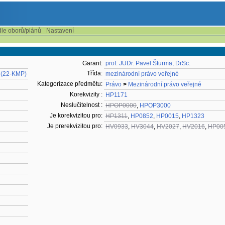
dle oborů/plánů
Nastavení
Garant:
prof. JUDr. Pavel Šturma, DrSc.
Třída:
 (22-KMP)
mezinárodní právo veřejné
Kategorizace předmětu:
Právo
>
Mezinárodní právo veřejné
Korekvizity :
HP1171
Neslučitelnost :
HPOP0000
,
HPOP3000
Je korekvizitou pro:
HP1311
,
HP0852
,
HP0015
,
HP1323
Je prerekvizitou pro:
HV0933
,
HV3044
,
HV2027
,
HV2016
,
HP00