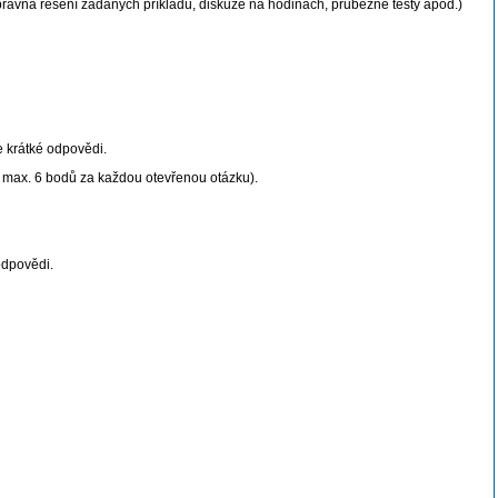
rávná řešení zadaných příkladů, diskuze na hodinách, průběžné testy apod.)
e krátké odpovědi.
a max. 6 bodů za každou otevřenou otázku).
odpovědi.