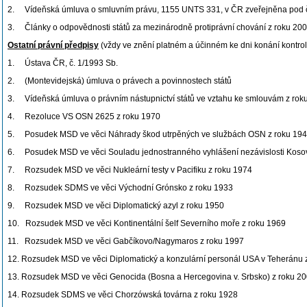
2. Vídeňská úmluva o smluvním právu, 1155 UNTS 331, v ČR zveřejněna pod č
3. Články o odpovědnosti států za mezinárodně protiprávní chování z roku 20
Ostatní právní předpisy
(vždy ve znění platném a účinném ke dni konání kontroly
1. Ústava ČR, č. 1/1993 Sb.
2. (Montevidejská) úmluva o právech a povinnostech států
3. Vídeňská úmluva o právním nástupnictví států ve vztahu ke smlouvám z roku
4. Rezoluce VS OSN 2625 z roku 1970
5. Posudek MSD ve věci Náhrady škod utrpěných ve službách OSN z roku 19
6. Posudek MSD ve věci Souladu jednostranného vyhlášení nezávislosti Koso
7. Rozsudek MSD ve věci Nukleární testy v Pacifiku z roku 1974
8. Rozsudek SDMS ve věci Východní Grónsko z roku 1933
9. Rozsudek MSD ve věci Diplomatický azyl z roku 1950
10. Rozsudek MSD ve věci Kontinentální šelf Severního moře z roku 1969
11. Rozsudek MSD ve věci Gabčíkovo/Nagymaros z roku 1997
12. Rozsudek MSD ve věci Diplomatický a konzulární personál USA v Teheránu 
13. Rozsudek MSD ve věci Genocida (Bosna a Hercegovina v. Srbsko) z roku 2
14. Rozsudek SDMS ve věci Chorzówská továrna z roku 1928