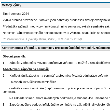
Metody výuky
Zimní semestr 2024
Výuka probíhá prezenčně. Zároveň jsou nahrávky přednášek zveřejňovány na k
Přednášky začínají hned v prvním týdnu zimního semestru,
avšak semináře začí
Nadlimitní zápisy na semináře nejsou povoleny (s výjimkou studujících se specif
Poslední úprava: Lipovský Milan, JUDr., Ph.D. (30.09.2024)
Kontroly studia předmětu a podmínky pro jejich úspěšné vykonání, způsob h
Obecná pravidla
1. Zápočet z předmětu Mezinárodní právo veřejné I je možné získat úspěšným 
Absolvování zápočtu na semináři
2. K připuštění k zápočtu na semináři z předmětu Mezinárodní právo veřejné I j
- alespoň 70% účast na seminářích
- aktivita v rámci semináře (např. seminární práce, prezentace případu či nads
semestru.
Na základě splnění shora uvedených podmínek je studentu/tce umožněno psá
3. Zápočet uděluje vedoucí příslušného semináře na základě jím/jí vytvořeného 