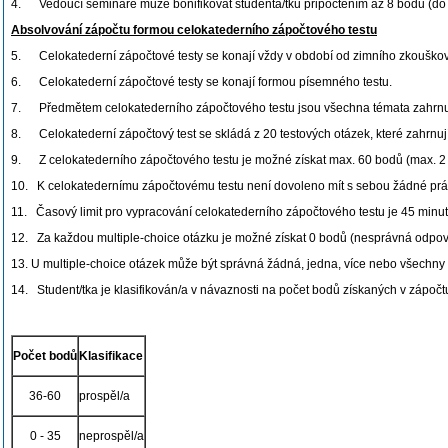
4. Vedoucí semináře může bonifikovat studenta/tku připočtením až 8 bodů (do m
Absolvování zápočtu formou celokatederního zápočtového testu
5. Celokatederní zápočtové testy se konají vždy v období od zimního zkouško
6. Celokatederní zápočtové testy se konají formou písemného testu.
7. Předmětem celokatederního zápočtového testu jsou všechna témata zahrnutá
8. Celokatederní zápočtový test se skládá z 20 testových otázek, které zahrnu
9. Z celokatederního zápočtového testu je možné získat max. 60 bodů (max. 2 b
10. K celokatedernímu zápočtovému testu není dovoleno mít s sebou žádné prá
11. Časový limit pro vypracování celokatederního zápočtového testu je 45 minut
12. Za každou multiple-choice otázku je možné získat 0 bodů (nesprávná odpov
13. U multiple-choice otázek může být správná žádná, jedna, více nebo všechn
14. Student/tka je klasifikován/a v návaznosti na počet bodů získaných v zápočt
Počet bodů
Klasifikace
36-60
prospěl/a
0 - 35
neprospěl/a