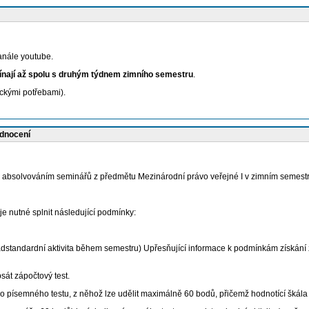
anále youtube.
nají až spolu s druhým týdnem zimního semestru
.
ickými potřebami).
odnocení
absolvováním seminářů z předmětu Mezinárodní právo veřejné I v zimním semestr
e nutné splnit následující podmínky:
tandardní aktivita během semestru) Upřesňující informace k podmínkám získání záp
t zápočtový test.
písemného testu, z něhož lze udělit maximálně 60 bodů, přičemž hodnotící škála je