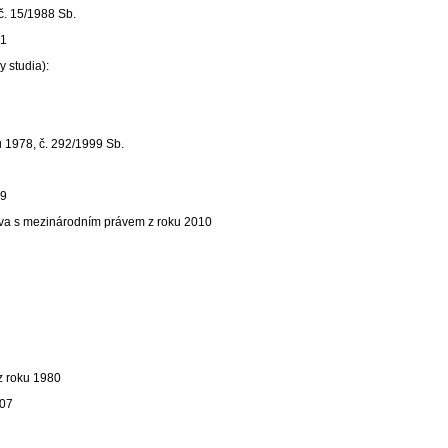
. 15/1988 Sb.
01
 studia):
 1978, č. 292/1999 Sb.
49
va s mezinárodním právem z roku 2010
z roku 1980
007