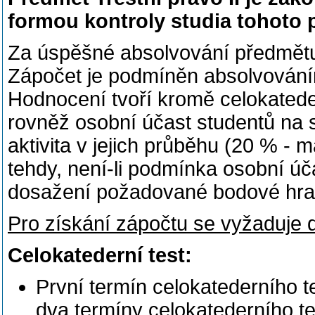
formou kontroly studia tohoto 
Za úspěšné absolvování předmětu 
Zápočet je podmíněn absolvováním
Hodnocení tvoří kromě celokatede
rovněž osobní účast studentů na 
aktivita v jejich průběhu (20 % - 
tehdy, není-li podmínka osobní úča
dosažení požadované bodové hrani
Pro získání zápočtu se vyžaduje
Celokatederní test:
První termín celokatederního 
dva termíny celokatederního te