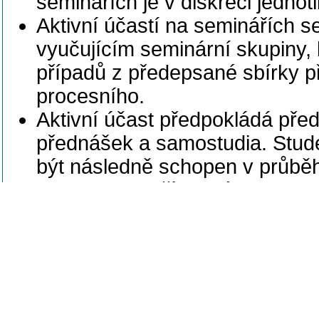
seminářích je v diskreci jednot
Aktivní účastí na seminářích 
vyučujícím seminární skupiny, 
případů z předepsané sbírky p
procesního.
Aktivní účast předpokládá pře
přednášek a samostudia. Stude
být následně schopen v průbě
reagovat na případné dotazy a 
materie kriticky uvažovat.
Poslední úprava: Gřivna Tomáš, pr
Studijní opory
Základní literatura: