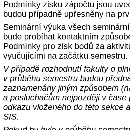
Podmínky zisku zápočtu jsou uve
budou případně upřesněny na prv
Seminární výuka všech seminárníc
bude probíhat kontaktním způsob
Podmínky pro zisk bodů za aktivi
vyučujícími na začátku semestru.
V případě rozhodnutí fakulty o pl
v průběhu semestru budou předná
zaznamenány jiným způsobem (na
a posluchačům nejpozději v čase 
odkazu vloženého do této sekce a
SIS.
Pokud by bylo v průběhu semestr