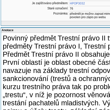
Je zajišťováno předmětem:
HPOP3032
Staré označení:
76
Poznámka:
předmět je možno zapsat mim
povolen pro zápis po webu
Anotace
Povinný předmět Trestní právo II t
předměty Trestní právo I, Trestní p
Předmět Trestní právo II obsahuje 
První oblastí je oblast obecné čás
navazuje na základy trestní odpov
sankcionování (trestů a ochranný
kurzu trestního práva tak po prob
„trestu“, v níž je pozornost věnov
trestání pachatelů mladistvých. V