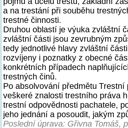
pojmu a účelu trestu, základní zás
a na trestání při souběhu trestnýc
trestné činnosti.
Druhou oblastí je výuka zvláštní 
zvláštní části jsou zevrubným způ
tedy jednotlivé hlavy zvláštní čás
rozvíjeny i poznatky z obecné čás
konkrétních případech naplňujícíc
trestných činů.
Po absolvování předmětu Trestní p
veškeré znalosti trestního práva 
trestní odpovědnosti pachatele, po
jeho jednání a posoudit, jakým 
Poslední úprava: Gřivna Tomáš, pr