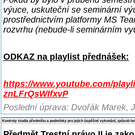
výuce, uskuteční se seminární výu
prostřednictvím platformy MS Tea
rozvrhu (nebude-li seminárním vyu
ODKAZ na playlist přednášek:
https://www.youtube.com/pla
znLFrQsWIfxvP
Poslední úprava: Dvořák Marek, J
Kontroly studia předmětu a podmínky pro jejich úspěšné vykonání, způsob h
Předmět Trestní právo II je za