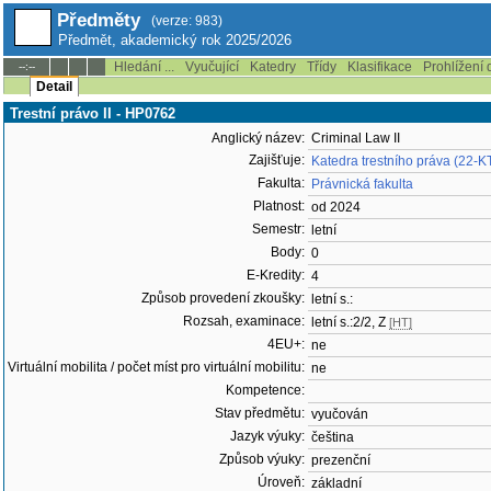
Předměty
(verze: 983)
Předmět, akademický rok 2025/2026
Hledání ...
Vyučující
Katedry
Třídy
Klasifikace
Prohlížení 
--:--
Detail
Trestní právo II - HP0762
Anglický název:
Criminal Law II
Zajišťuje:
Katedra trestního práva (22-K
Fakulta:
Právnická fakulta
Platnost:
od 2024
Semestr:
letní
Body:
0
E-Kredity:
4
Způsob provedení zkoušky:
letní s.:
Rozsah, examinace:
letní s.:2/2, Z
[HT]
4EU+:
ne
Virtuální mobilita / počet míst pro virtuální mobilitu:
ne
Kompetence:
Stav předmětu:
vyučován
Jazyk výuky:
čeština
Způsob výuky:
prezenční
Úroveň:
základní