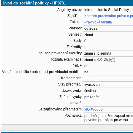
Úvod do sociální politiky - HP0731
Anglický název:
Introduction to Social Policy
Zajišťuje:
Katedra pracovního práva a p
Fakulta:
Právnická fakulta
Platnost:
od 2023
Semestr:
zimní
Body:
0
E-Kredity:
3
Způsob provedení zkoušky:
zimní s.:písemná
Rozsah, examinace:
zimní s.:0/0, Zk
[HT]
4EU+:
ne
Virtuální mobilita / počet míst pro virtuální mobilitu:
ne
Kompetence:
Stav předmětu:
vyučován
Jazyk výuky:
čeština
Způsob výuky:
prezenční
Úroveň:
Je zajišťováno předmětem:
HOPV0059
Poznámka:
předmět je možno zapsat mim
povolen pro zápis po webu