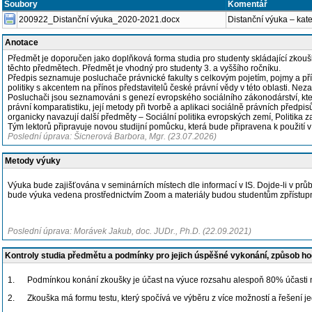
Soubory
Komentář
200922_Distanční výuka_2020-2021.docx
Distanční výuka – kat
Anotace
Předmět je doporučen jako doplňková forma studia pro studenty skládající zkoušku
těchto předmětech. Předmět je vhodný pro studenty 3. a vyššího ročníku.
Předpis seznamuje posluchače právnické fakulty s celkovým pojetím, pojmy a příst
politiky s akcentem na přínos představitelů české právní vědy v této oblasti. Nezas
Posluchači jsou seznamováni s genezí evropského sociálního zákonodárství, kter
právní komparatistiku, její metody při tvorbě a aplikaci sociálně právních předpi
organicky navazují další předměty – Sociální politika evropských zemí, Politika 
Tým lektorů připravuje novou studijní pomůcku, která bude připravena k použití 
Poslední úprava: Šicnerová Barbora, Mgr. (23.07.2026)
Metody výuky
Výuka bude zajišťována v seminárních místech dle informací v IS. Dojde-li v 
bude výuka vedena prostřednictvím Zoom a materiály budou studentům zpřístupn
Poslední úprava: Morávek Jakub, doc. JUDr., Ph.D. (22.09.2021)
Kontroly studia předmětu a podmínky pro jejich úspěšné vykonání, způsob h
1.
Podmínkou konání zkoušky je účast na výuce rozsahu alespoň 80% účasti n
2.
Zkouška má formu testu, který spočívá ve výběru z více možností a řešení