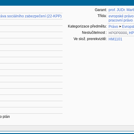
Garant:
prof. JUDr. Mart
Třída:
ráva sociálního zabezpečení (22-KPP)
evropské právo
pracovní právo
Kategorizace předmětu:
Právo
>
Evrops
Neslučitelnost :
HPOP0000
,
HP
Ve slož. prerekvizitě:
HM1101
o plán