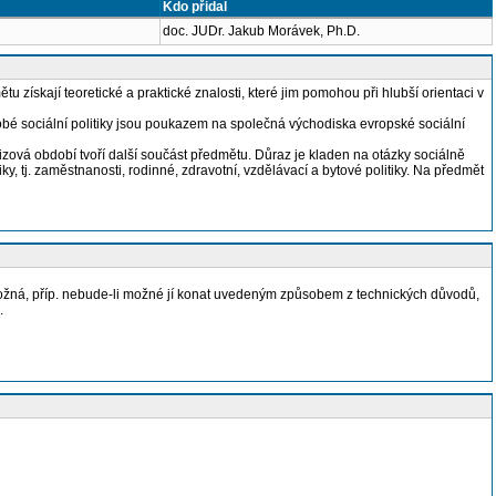
Kdo přidal
doc. JUDr. Jakub Morávek, Ph.D.
získají teoretické a praktické znalosti, které jim pomohou při hlubší orientaci v
odobé sociální politiky jsou poukazem na společná východiska evropské sociální
zová období tvoří další součást předmětu. Důraz je kladen na otázky sociálně
y, tj. zaměstnanosti, rodinné, zdravotní, vzdělávací a bytové politiky. Na předmět
ožná, příp. nebude-li možné jí konat uvedeným způsobem z technických důvodů,
.