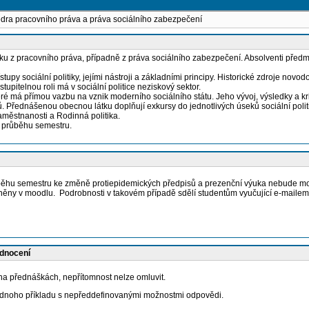
edra pracovního práva a práva sociálního zabezpečení
 z pracovního práva, případně z práva sociálního zabezpečení. Absolventi předmětu 
upy sociální politiky, jejími nástroji a základními principy. Historické zdroje nov
tupitelnou roli má v sociální politice neziskový sektor.
é má přímou vazbu na vznik moderního sociálního státu. Jeho vývoj, výsledky a kri
sů. Přednášenou obecnou látku doplňují exkursy do jednotlivých úseků sociální politik
zaměstnanosti a Rodinná politika.
v průběhu semestru.
průběhu semestru ke změně protiepidemických předpisů a prezenční výuka nebude m
ěny v moodlu. Podrobnosti v takovém případě sdělí studentům vyučující e-mailem
odnocení
a přednáškách, nepřítomnost nelze omluvit.
 jednoho příkladu s nepředdefinovanými možnostmi odpovědi.