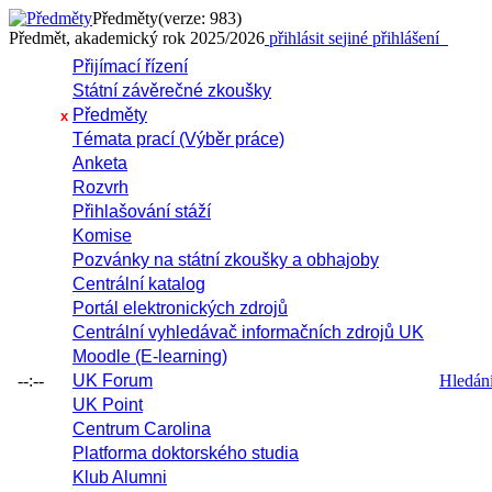
Předměty
(verze: 983)
Předmět, akademický rok 2025/2026
přihlásit se
jiné přihlášení
Přijímací řízení
Státní závěrečné zkoušky
Předměty
x
Témata prací (Výběr práce)
Anketa
Rozvrh
Přihlašování stáží
Komise
Pozvánky na státní zkoušky a obhajoby
Centrální katalog
Portál elektronických zdrojů
Centrální vyhledávač informačních zdrojů UK
Moodle (E-learning)
--:--
UK Forum
Hledání 
UK Point
Centrum Carolina
Platforma doktorského studia
Klub Alumni