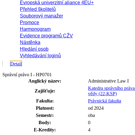
Evropská univerzitní aliance 4EU+
Přehled školitelů
Souborový manažer
Promoce
Harmonogram
Evidence programů CŽV
Nástěnka
Hledání osob
Vyhledávání loginů
Detail
Správní právo I - HP0701
Anglický název:
Administrative Law I
Katedra správního práva
Zajišťuje:
vědy (22-KSP)
Fakulta:
Právnická fakulta
Platnost:
od 2024
Semestr:
oba
Body:
0
E-Kredity:
4