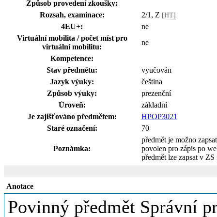
Způsob provedení zkoušky:
Rozsah, examinace:
2/1, Z
[HT]
4EU+:
ne
Virtuální mobilita / počet míst pro
ne
virtuální mobilitu:
Kompetence:
Stav předmětu:
vyučován
Jazyk výuky:
čeština
Způsob výuky:
prezenční
Úroveň:
základní
Je zajišťováno předmětem:
HPOP3021
Staré označení:
70
předmět je možno zapsa
Poznámka:
povolen pro zápis po w
předmět lze zapsat v ZS 
Anotace
Povinný předmět Správní prá