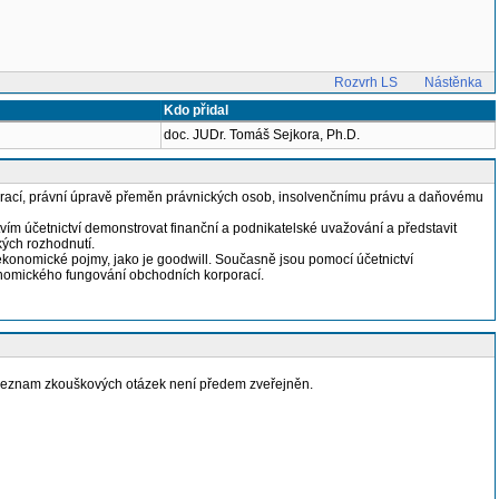
Rozvrh LS
Nástěnka
Kdo přidal
doc. JUDr. Tomáš Sejkora, Ph.D.
porací, právní úpravě přeměn právnických osob, insolvenčnímu právu a daňovému
tvím účetnictví demonstrovat finanční a podnikatelské uvažování a představit
kých rozhodnutí.
 ekonomické pojmy, jako je goodwill. Současně jsou pomocí účetnictví
konomického fungování obchodních korporací.
. Seznam zkouškových otázek není předem zveřejněn.