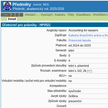
Předměty
(verze: 983)
Předmět, akademický rok 2025/2026
Hledání ...
Vyučující
Katedry
Třídy
Klasifikace
Prohlížení 
--:--
Detail
Účetnictví pro právníky - HP0521
Anglický název:
Accounting for lawyers
Zajišťuje:
Katedra finančního práva a fi
Fakulta:
Právnická fakulta
Platnost:
od 2024 do 2025
Semestr:
letní
Body:
0
E-Kredity:
4
Způsob provedení zkoušky:
letní s.:písemná
Rozsah, examinace:
letní s.:0/2, Zk
[HT]
4EU+:
ne
Virtuální mobilita / počet míst pro virtuální mobilitu:
ne
Kompetence:
Stav předmětu:
vyučován
Jazyk výuky:
čeština
Způsob výuky:
prezenční
Úroveň: