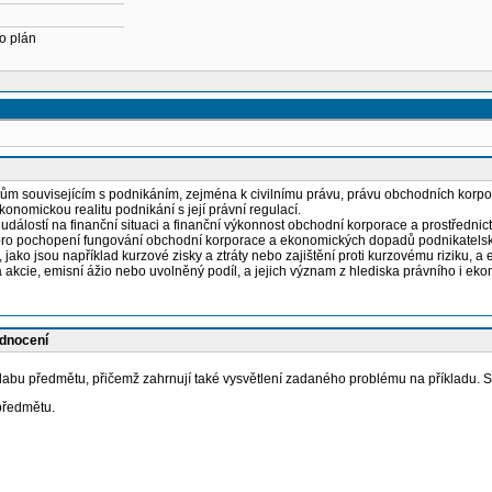
o plán
orům souvisejícím s podnikáním, zejména k civilnímu právu, právu obchodních kor
konomickou realitu podnikání s její právní regulací.
událostí na finanční situaci a finanční výkonnost obchodní korporace a prostřednic
ku pro pochopení fungování obchodní korporace a ekonomických dopadů podnikatels
ako jsou například kurzové zisky a ztráty nebo zajištění proti kurzovému riziku, a
akcie, emisní ážio nebo uvolněný podíl, a jejich význam z hlediska právního i e
odnocení
ylabu předmětu, přičemž zahrnují také vysvětlení zadaného problému na příkladu
předmětu.