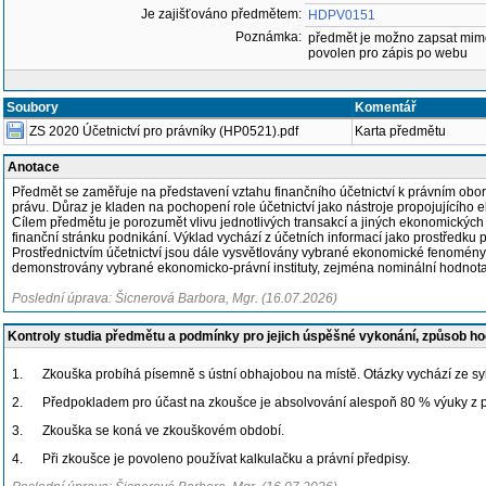
Je zajišťováno předmětem:
HDPV0151
Poznámka:
předmět je možno zapsat mim
povolen pro zápis po webu
Soubory
Komentář
ZS 2020 Účetnictví pro právníky (HP0521).pdf
Karta předmětu
Anotace
Předmět se zaměřuje na představení vztahu finančního účetnictví k právním ob
právu. Důraz je kladen na pochopení role účetnictví jako nástroje propojujícího e
Cílem předmětu je porozumět vlivu jednotlivých transakcí a jiných ekonomických 
finanční stránku podnikání. Výklad vychází z účetních informací jako prostřed
Prostřednictvím účetnictví jsou dále vysvětlovány vybrané ekonomické fenomény, j
demonstrovány vybrané ekonomicko-právní instituty, zejména nominální hodnota 
Poslední úprava: Šicnerová Barbora, Mgr. (16.07.2026)
Kontroly studia předmětu a podmínky pro jejich úspěšné vykonání, způsob h
1.
Zkouška probíhá písemně s ústní obhajobou na místě. Otázky vychází ze s
2.
Předpokladem pro účast na zkoušce je absolvování alespoň 80 % výuky z 
3.
Zkouška se koná ve zkouškovém období.
4.
Při zkoušce je povoleno používat kalkulačku a právní předpisy.