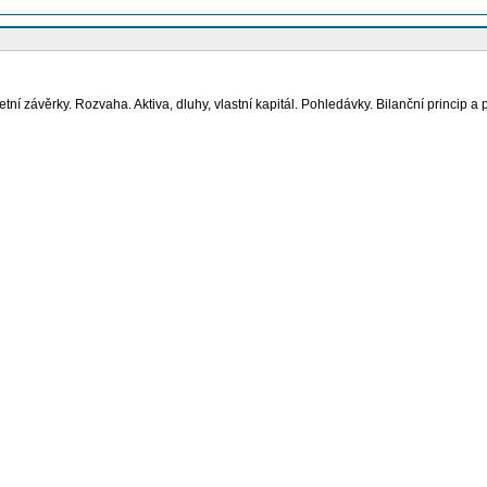
ní závěrky. Rozvaha. Aktiva, dluhy, vlastní kapitál. Pohledávky. Bilanční princip a
 vs. cash flow. Výkaz cash flow.
ní historickou cenou. Znehodnocení aktiv. Odhady.
eálnou hodnotou. Realizovaný a nerealizovaný zisk. Současná a naběhlá hodnota, úr
ěna. Měnové deriváty.
ásada „substance over form“ a věrné a poctivé zobrazení.
Daň z příjmů ze závislé činnosti. Účtování daně z přidané hodnoty.
inální hodnota akcie. Distribuce vlastního kapitálu a jeho omezení, dividendy. Rezer
ávnických osob.
e. Likvidace.
ní, schvalování a zveřejňování účetní závěrky. Mezitímní účetní závěrka. Chyby v úče
áva vedení. Zpráva o vztazích. Audit. Přestupky a trestné činy v oblasti účetnictví. 