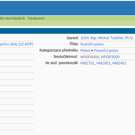
dle oborů/plánů
Nastavení
Garant:
JUDr. Mgr. Michal Tuláček, Ph.D.
Třída:
nanční vědy (22-KFP)
finanční právo
Kategorizace předmětu:
Právo
>
Finanční právo
Neslučitelnost :
HPOP0000
,
HPOP3000
Ve slož. prerekvizitě:
HM1701
,
HM1801
,
HM2401