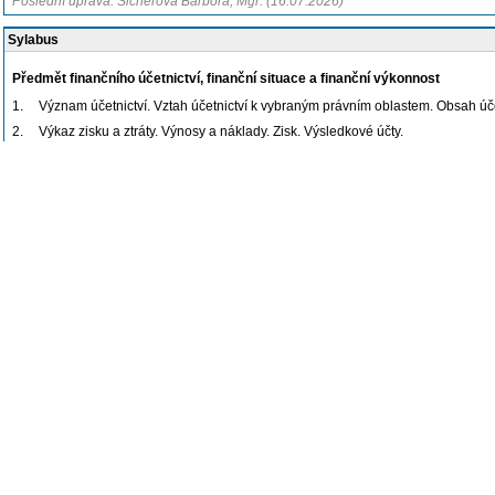
Poslední úprava: Šicnerová Barbora, Mgr. (16.07.2026)
Sylabus
Předmět finančního účetnictví, finanční situace a finanční výkonnost
1.
Význam účetnictví. Vztah účetnictví k vybraným právním oblastem. Obsah účet
2.
Výkaz zisku a ztráty. Výnosy a náklady. Zisk. Výsledkové účty.
3.
Akruální princip. Výnosy a náklady vs. příjmy a výdaje. Výsledek hospodaření
Způsobilost prvků účetní závěrky k vykázání, oceňování aktiv a dluhů
4.
Stálá aktiva, odpisy. Nehmotná a hmotná stálá aktiva. Právo užívání. Oceně
5.
Investiční aktiva. Zápůjčky, podíly, akcie, dluhopisy, směnky. Oceňování r
6.
Dluhy. Rezervy. Podmíněná aktiva a dluhy. Cizí měna v účetnictví, funkční m
7.
Výnosy a vybrané transakce. Komisionářská smlouva, víceprvkové prodeje. Z
Účetnictví a daně. Zaměstnanci.
8.
Daň z příjmů. Vztah mezi výsledkem hospodaření a základem daně z příjmů. 
Účetnictví a korporační právo
9.
Vlastní kapitál. Založení kapitálové společnosti. Základní kapitál, ažio, nom
10.
Nepeněžité vklady. Transakce s obchodním závodem. Goodwill. Přeměny pr
11.
Konsolidovaná účetní závěrka. Vypořádací podíl, uvolněný podíl. Vlastní akci
12.
Odpovědnost za účetní výkaznictví, vztah k péči řádného hospodáře. Sestavová
inventarizace. Příloha účetní závěrky, transakce se spřízněnými stranami. Zpr