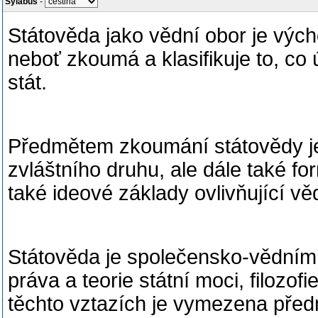
Sylabus
-
Státověda jako vědní obor je výc
neboť zkoumá a klasifikuje to, co 
stát.
Předmětem zkoumání státovědy je 
zvláštního druhu, ale dále také f
také ideové základy ovlivňující vě
Státověda je společensko-vědním 
práva a teorie státní moci, filozofi
těchto vztazích je vymezena před