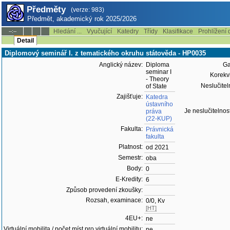
Předměty
(verze: 983)
Předmět, akademický rok 2025/2026
Hledání ...
Vyučující
Katedry
Třídy
Klasifikace
Prohlížení 
--:--
Detail
Diplomový seminář I. z tematického okruhu státověda - HP0035
Anglický název:
Diploma
Ga
seminar I
Korekvi
- Theory
Neslučitel
of State
Zajišťuje:
Katedra
ústavního
Je neslučitelnost
práva
(22-KUP)
Fakulta:
Právnická
fakulta
Platnost:
od 2021
Semestr:
oba
Body:
0
E-Kredity:
6
Způsob provedení zkoušky:
Rozsah, examinace:
0/0, Kv
[HT]
4EU+:
ne
Virtuální mobilita / počet míst pro virtuální mobilitu:
ne