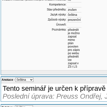
Kompetence:
Stav předmětu:
zrušen
Jazyk výuky:
čeština
Způsob výuky:
prezenční
Úroveň:
Poznámka:
předmět
je možno
zapsat
mimo
plán
povolen
pro zápis
po webu
předmět
lze
zapsat v
ZS i LS
Anotace
-
Tento seminář je určen k přípravě
Poslední úprava: Preuss Ondřej, 