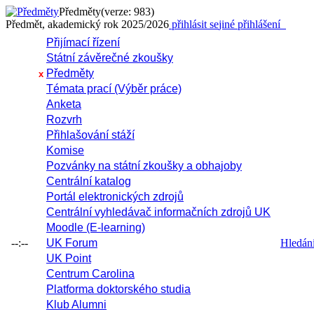
Předměty
(verze: 983)
Předmět, akademický rok 2025/2026
přihlásit se
jiné přihlášení
Přijímací řízení
Státní závěrečné zkoušky
Předměty
x
Témata prací (Výběr práce)
Anketa
Rozvrh
Přihlašování stáží
Komise
Pozvánky na státní zkoušky a obhajoby
Centrální katalog
Portál elektronických zdrojů
Centrální vyhledávač informačních zdrojů UK
Moodle (E-learning)
--:--
UK Forum
Hledání 
UK Point
Centrum Carolina
Platforma doktorského studia
Klub Alumni