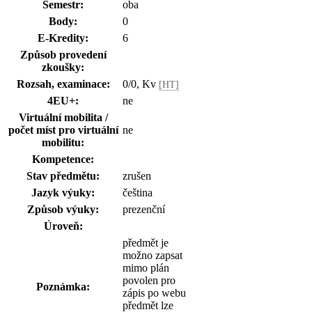
Semestr:
oba
Body:
0
E-Kredity:
6
Způsob provedení
zkoušky:
Rozsah, examinace:
0/0, Kv
[HT]
4EU+:
ne
Virtuální mobilita /
počet míst pro virtuální
ne
mobilitu:
Kompetence:
Stav předmětu:
zrušen
Jazyk výuky:
čeština
Způsob výuky:
prezenční
Úroveň:
předmět je
možno zapsat
mimo plán
povolen pro
Poznámka:
zápis po webu
předmět lze