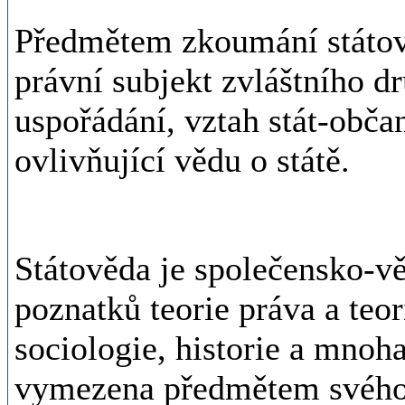
Předmětem zkoumání státově
právní subjekt zvláštního dr
uspořádání, vztah stát-obča
ovlivňující vědu o státě.
Státověda je společensko-v
poznatků teorie práva a teori
sociologie, historie a mnoha
vymezena předmětem svého 