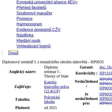
Evropská univerzitní aliance 4EU+
Přehled školitelů
Souborový manažer
Promoce
Harmonogram
Evidence programů CŽV
Nástěnka
Hledání osob
Vyhledávání loginů
Detail
Diplomový seminář I. z tematického okruhu státověda - HP0035
Diploma
Garant:
doc. Dr
Anglický název:
seminar I -
Korekvizity :
HP116
Theory of State
HPOP0
Neslučitelnost
Katedra
HP001
:
Zajišťuje:
ústavního práva
HP003
(22-KUP)
Je
HP003
Právnická
neslučitelnost
HP002
Fakulta:
fakulta
pro:
HP001
Platnost:
od 2021