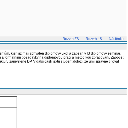
Rozvrh ZS
Rozvrh LS
Nástěnka
entům, kteří již mají schválen diplomový úkol a zapsán v IS diplomový seminář,
 a formálními požadavky na diplomovou práci a metodikou zpracování. Zápočet
kturu zamýšlené DP. V další části textu student doloží, že umí správně citovat