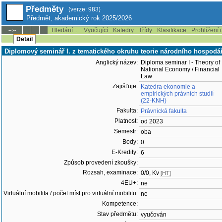
Předměty
(verze: 983)
Předmět, akademický rok 2025/2026
Hledání ...
Vyučující
Katedry
Třídy
Klasifikace
Prohlížení 
--:--
Detail
Diplomový seminář I. z tematického okruhu teorie národního hospodářs
Anglický název:
Diploma seminar I - Theory of
National Economy / Financial
Law
Zajišťuje:
Katedra ekonomie a
empirických právních studií
(22-KNH)
Fakulta:
Právnická fakulta
Platnost:
od 2023
Semestr:
oba
Body:
0
E-Kredity:
6
Způsob provedení zkoušky:
Rozsah, examinace:
0/0, Kv
[HT]
4EU+:
ne
Virtuální mobilita / počet míst pro virtuální mobilitu:
ne
Kompetence:
Stav předmětu:
vyučován