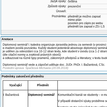
Jazyk výuky:
čeština
Způsob výuky:
prezenční
Úroveň:
Poznámka:
předmět je možno zapsat
mimo plán
povolen pro zápis po webu
předmět lze zapsat v ZS i LS
Anotace
Diplomový seminář I. katedra organizuje zpravidla jednou za semestr (v prosinci 
e-mailem posílá pozvánku. Každý student jedenkrát absolvuje diplomový semin
je udělen za odevzdání cca 10-12 stran textu, kde student v úvodu (cca 1-2 strany
(dle citační normy a zvyklostí právních oborů)
a odkazovat na různé typy pramenů, zákonných předpisů a literatury; v textu bud
Diplomový seminář vede a zápočet uděluje doc. JUDr. PhDr. I. Bažantová, CSc.
Poslední úprava: Špačková Michaela (20.09.2018)
Podmínky zakončení předmětu
Vyučující
Předmět
I. Bažantová
Diplomový seminář
Komunikační kanál se studenty – e-mai
V případě distanční výuky proběhne s