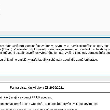
a v dubnu/květnu). Seminář je uveden v rozvrhu v IS, navíc sekretářka katedry stud
ář (2 hod.). Předmětem diplomového semináře je seznámení studentů s obsahovými
) zdůvodní aktuálnost/přínos vybraného tématu, vytýčí cíl, metody zpracování a stru
ou příkladmo umístěny grafy, tabulky, schémata apod. dle zaměření práce.
Forma distanční výuky v ZS 2020/2021
l, který mají v evidenci PF UK uveden.
eminář ve formě online webináře, a to prostřednictvím systému MS Teams.