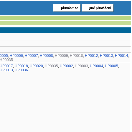
přihlásit se
jiné přihlášení
0005
,
HP0006
,
HP0007
,
HP0008
,
HP0009
,
HP0010
,
HP0012
,
HP0013
,
HP0014
,
HP0035
HP0017
,
HP0018
,
HP0020
,
HP0035
,
HP0002
,
HP0003
,
HP0004
,
HP0005
,
HP0013
,
HP0036