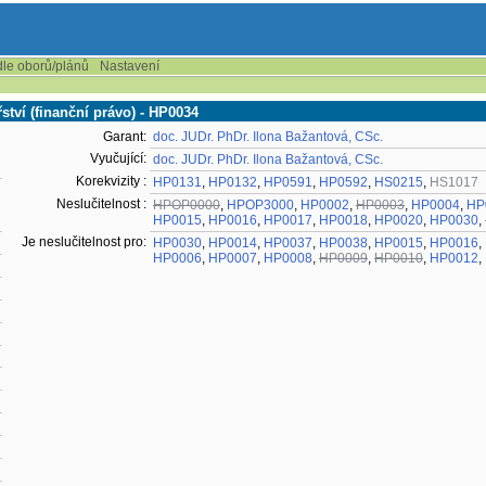
dle oborů/plánů
Nastavení
tví (finanční právo) - HP0034
Garant:
doc. JUDr. PhDr. Ilona Bažantová, CSc.
Vyučující:
doc. JUDr. PhDr. Ilona Bažantová, CSc.
Korekvizity :
HP0131
,
HP0132
,
HP0591
,
HP0592
,
HS0215
,
HS1017
Neslučitelnost :
HPOP0000
,
HPOP3000
,
HP0002
,
HP0003
,
HP0004
,
HP
HP0015
,
HP0016
,
HP0017
,
HP0018
,
HP0020
,
HP0030
,
Je neslučitelnost pro:
HP0030
,
HP0014
,
HP0037
,
HP0038
,
HP0015
,
HP0016
,
HP0006
,
HP0007
,
HP0008
,
HP0009
,
HP0010
,
HP0012
,