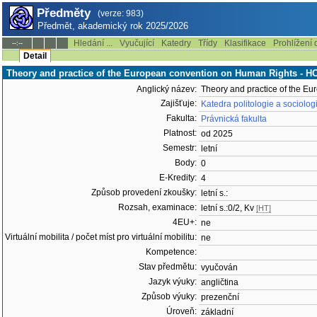
Předměty
(verze: 983)
Předmět, akademický rok 2025/2026
Hledání ...
Vyučující
Katedry
Třídy
Klasifikace
Prohlížení 
--:--
Detail
Theory and practice of the European convention on Human Rights - 
Anglický název:
Theory and practice of the E
Zajišťuje:
Katedra politologie a sociolo
Fakulta:
Právnická fakulta
Platnost:
od 2025
Semestr:
letní
Body:
0
E-Kredity:
4
Způsob provedení zkoušky:
letní s.:
Rozsah, examinace:
letní s.:0/2, Kv
[HT]
4EU+:
ne
Virtuální mobilita / počet míst pro virtuální mobilitu:
ne
Kompetence:
Stav předmětu:
vyučován
Jazyk výuky:
angličtina
Způsob výuky:
prezenční
Úroveň:
základní