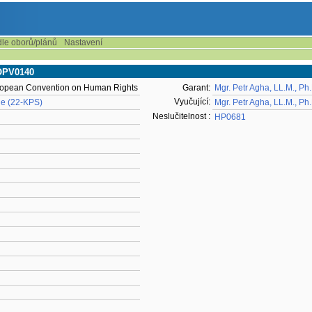
dle oborů/plánů
Nastavení
HOPV0140
uropean Convention on Human Rights
Garant:
Mgr. Petr Agha, LL.M., Ph
Vyučující:
gie (22-KPS)
Mgr. Petr Agha, LL.M., Ph
Neslučitelnost :
HP0681