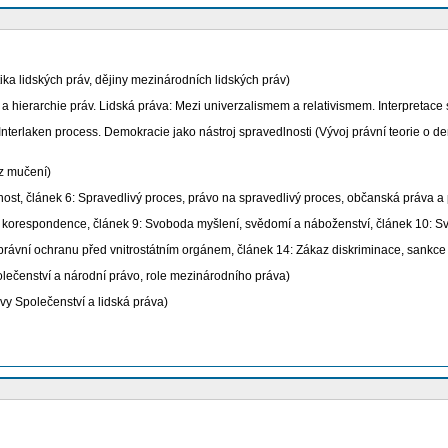
ika lidských práv, dějiny mezinárodních lidských práv)
 hierarchie práv. Lidská práva: Mezi univerzalismem a relativismem. Interpretace 
aken process. Demokracie jako nástroj spravedlnosti (Vývoj právní teorie o demo
z mučení)
t, článek 6: Spravedlivý proces, právo na spravedlivý proces, občanská práva a 
korespondence, článek 9: Svoboda myšlení, svědomí a náboženství, článek 10: S
ávní ochranu před vnitrostátním orgánem, článek 14: Zákaz diskriminace, sankce
čenství a národní právo, role mezinárodního práva)
y Společenství a lidská práva)