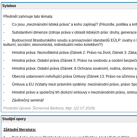
Sylabus
Předmět zahrnuje tato témata:
- Co jsou „mezinárodní lidská práva“ a koho zajímají? (Filozofie, politika a krit
- Substantivní dimenze (zdroje práva v oblasti lidských práv: druhy, generace a
- Budoucnost štrasburského soudu a prosazování standardů EÚLP: úvahy o Interl
kulturní, sociální, ekonomická, individuální nebo kolektivní?)
- Hmotná práva: Nezrušitelná práva (článek 2: Právo na život, článek 3: Záka
- Hmotná práva: Ostatní práva (článek 5: Právo na svobodu a osobní bezpečnos
- Hmotná práva: Ostatní práva (článek: 8 Ochrana soukromí, rodina, domov a 
- Obecná ustanovení ovlivňující práva Úmluvy (článek 13: Právo na účinnou pr
- Úmluva a EU (Vztahy mezi právními systémy: mezinárodní právo, právo Spole
- Hmotné právo a společný trh (kolizní smlouvy v mezinárodním právu, smlouv
- Závěrečný seminář
Poslední úprava: Šicnerová Barbora, Mgr. (22.07.2026)
Studijní opory
Základní literatura: