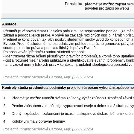
Poznámka:
předmět je možno zapsat mim
povolen pro zápis po webu
Anotace
Předmět je věnován tématu lidských práv z multidisciplinárního pohledu (zejména f
základ a podoba jejich praxe. A právě na základě rozličných disciplinárních příst
Předmět je koncipován tak, aby poskytl studentům široký úvod do koncepčních a 
Evropě. Předmět studentům prostřednictvím pohledu na různé generace práv, jejic
soudu pro lidská práva a podstatu lidských práv v Evropě.
Po absolvování předmětu budou studenti schopni:
- identifikovat různá řešení příslušných právních problémů, a kromě toho uplat
- číst a rozumět mezinárodní judikatuře a identifikovat relevantní problémy v kon
- analyzovat normy lidských práv v kontextu, tj. uplatnit ideologickou perspektivu.
Poslední úprava: Šicnerová Barbora, Mgr. (22.07.2026)
Kontroly studia předmětu a podmínky pro jejich úspěšné vykonání, způsob h
1. Předmět je možno ukončit dvěma způsoby, výběr způsobu ukončení závisí n
2. Prvním způsobem zakončení je vypracování eseje o délce cca 8 stran na vybr
3. Druhým způsobem zakončení je účast na skupinové diskusi, během které studen
4. Kolokvium má 2 opravné termíny.
Poslední úprava: Šicnerová Barbora, Mgr. (22.07.2026)