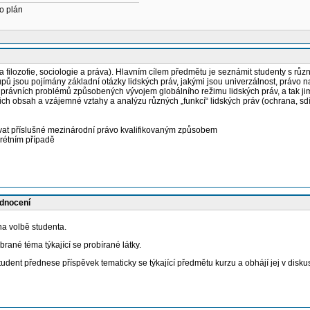
o plán
ilozofie, sociologie a práva). Hlavním cílem předmětu je seznámit studenty s různým
upů jsou pojímány základní otázky lidských práv, jakými jsou univerzálnost, právo n
právních problémů způsobených vývojem globálního režimu lidských práv, a tak jim
h obsah a vzájemné vztahy a analýzu různých „funkcí“ lidských práv (ochrana, sdíl
ňovat příslušné mezinárodní právo kvalifikovaným způsobem
krétním případě
odnocení
a volbě studenta.
ané téma týkající se probírané látky.
t přednese příspěvek tematicky se týkající předmětu kurzu a obhájí jej v diskusi 