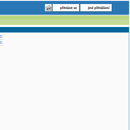
přihlásit se
jiné přihlášení
.D.
.D.