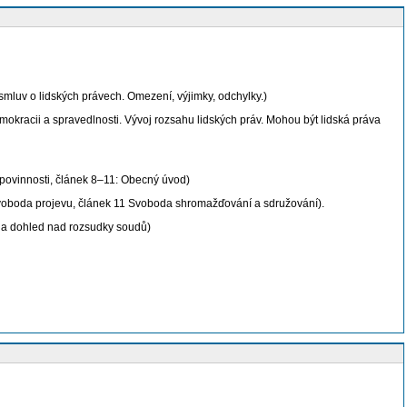
smluv o lidských právech. Omezení, výjimky, odchylky.)
kracii a spravedlnosti. Vývoj rozsahu lidských práv. Mohou být lidská práva
povinnosti, článek 8–11: Obecný úvod)
voboda projevu, článek 11 Svoboda shromažďování a sdružování).
 a dohled nad rozsudky soudů)