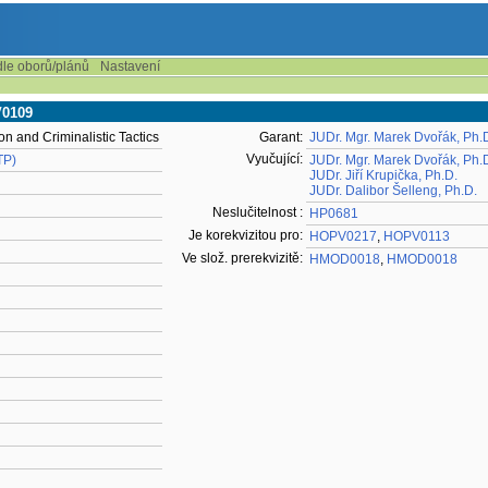
dle oborů/plánů
Nastavení
V0109
on and Criminalistic Tactics
Garant:
JUDr. Mgr. Marek Dvořák, Ph.
Vyučující:
TP)
JUDr. Mgr. Marek Dvořák, Ph.
JUDr. Jiří Krupička, Ph.D.
JUDr. Dalibor Šelleng, Ph.D.
Neslučitelnost :
HP0681
Je korekvizitou pro:
HOPV0217
,
HOPV0113
Ve slož. prerekvizitě:
HMOD0018
,
HMOD0018