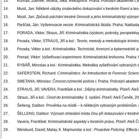
13. Konrád, Zdeněk; Veselá, Jitka:
Rekognice.
Praha: Policejní akademie Če
14. Musil, Jan: Některé otázky znaleckého dokazování v trestním řízení a teori
15. Musil, Jan:
Způsob páchání trestné činnosti a jeho kriminalistický význam
16. Pješčak, Ján:
Vyšetrovacie verzie. Kriminalistická štúdia.
Praha: Nakladat
17. PORADA, Viktor; Straus, Jiří:
Kriminalistika (výzkum, pokroky, perspektivy
18. Porada, Viktor; STRAUS, Jiří a kol.:
Teorie, metody a metodologie kriminal
19. Porada, Viktor a kol.:
Kriminalistika. Technické, forenzní a kybernetické a
20. Prerad, Viktor:
Vyšetřovací experiment. Kriminalistická knihovna.
Praha: Ú
21. RYBÁŘ, Miroslav a kol.: Kriminalistika. Metodika vyšetřování vybraných dru
22. SAFERSTEIN, Richard:
Criminalistics: An Introduction to Forensic Scien
23. SMETANA, Miloslav:
Činnost cizinecké policie I.
Praha: Policejní akadem
24. STRAUS, Jiří; VAVERA, František a kol.:
Dějiny kriminalistiky
. Plzeň: Al
25. Straus, Jiří a kol.:
Úvod do kriminalistiky.
3. vydání. Plzeň: Aleš Čeněk, 2
26. Šelleng, Dalibor: Prověrka na místě – k některým vybraným problémům.
27. ŠELLENG, Dalibor: Význam ohledání místa činu při dokazování v trestním říz
28. Vavera, František:
Kriminalistické aspekty v trestním právu.
Plzeň: Aleš 
29. Weisburd, David; Malay, K. Majmundar a kol.:
Proactive Policing.
Effects