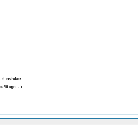
 rekonstrukce
oužití agenta)