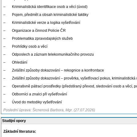
–
Kriminalistická identifikace osob a věcí (úvod)
–
Pojem, předmět a obsah kriminalistické taktiky
–
Kriminalistické verze a logika vyšetřování
–
Organizace a činnost Policie ČR
–
Problematika zpravodajských služeb
–
Prohlídky osob a věcí
–
Odposlech a záznam telekomunikačního provozu
–
Ohledání
–
Zvláštní způsoby dokazování – rekognice a konfrontace
–
Zvláštní způsoby dokazování – prověrka, vyšetřovací pokus, kriminalistická
–
Operativně pátrací prostředky (předstíraný převod, sledování osob a věcí, p
–
Odborníci a znalci při vyšetřování
–
Úvod do metodiky vyšetřování
Poslední úprava: Šicnerová Barbora, Mgr. (27.07.2026)
Studijní opory
Základní literatura: