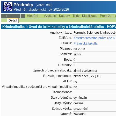
Předměty
(verze: 983)
Předmět, akademický rok 2025/2026
Hledání ...
Vyučující
Katedry
Třídy
Klasifikace
Prohlížení 
--:--
Detail
Kriminalistika I: Úvod do kriminalistiky a kriminalistická taktika - HOP
Anglický název:
Forensic Sciences I: Introducti
Zajišťuje:
Katedra trestního práva (22-K
Fakulta:
Právnická fakulta
Platnost:
od 2025
Semestr:
zimní
Body:
0
E-Kredity:
3
Způsob provedení zkoušky:
zimní s.:písemná
Rozsah, examinace:
zimní s.:2/0, Zk
[HT]
4EU+:
ne
Virtuální mobilita / počet míst pro virtuální mobilitu:
ne
Kompetence:
Stav předmětu:
vyučován
Jazyk výuky:
čeština
Způsob výuky:
prezenční
Úroveň:
základní