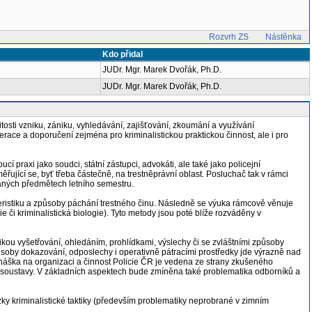
Rozvrh ZS
Nástěnka
Kdo přidal
JUDr. Mgr. Marek Dvořák, Ph.D.
JUDr. Mgr. Marek Dvořák, Ph.D.
osti vzniku, zániku, vyhledávání, zajišťování, zkoumání a využívání
perace a doporučení zejména pro kriminalistickou praktickou činnost, ale i pro
 praxi jako soudci, státní zástupci, advokáti, ale také jako policejní
řující se, byť třeba částečně, na trestněprávní oblast. Posluchač tak v rámci
vaných předmětech letního semestru.
kteristiku a způsoby páchání trestného činu. Následně se výuka rámcově věnuje
e či kriminalistická biologie). Tyto metody jsou poté blíže rozváděny v
ikou vyšetřování, ohledáním, prohlídkami, výslechy či se zvláštními způsoby
 způsoby dokazování, odposlechy i operativně pátracími prostředky jde výrazně nad
dnáška na organizaci a činnost Policie ČR je vedena ze strany zkušeného
ejní soustavy. V základních aspektech bude zmíněna také problematika odborníků a
ky kriminalistické taktiky (především problematiky neprobrané v zimním