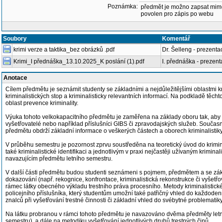
Poznámka:
předmět je možno zapsat mim
povolen pro zápis po webu
Soubory
Komentář
krimi verze a taktika_bez obrázků .pdf
Dr. Šelleng - prezenta
Krimi_I přednáška_13.10.2025_K poslání (1).pdf
I. přednáška - prezen
Anotace
Cílem předmětu je seznámit studenty se základními a nejdůležitějšími oblastmi k
kriminalistických stop a kriminalisticky relevantních informací. Na podkladě těch
oblast prevence kriminality.
Výuka tohoto velkokapacitního předmětu je zaměřena na základy oboru tak, aby si s
vyšetřovatelé nebo například příslušníci GIBS či zpravodajských služeb. Současně
předmětu obdrží základní informace o veškerých částech a oborech kriminalistiky
V průběhu semestru je pozornost zprvu soustředěna na teoretický úvod do krimina
také kriminalistické identifikaci a jednotlivým v praxi nejčastěji užívaným krimin
navazujícím předmětu letního semestru.
V další části předmětu budou studenti seznámeni s pojmem, předmětem a se základn
dokazování (např. rekognice, konfrontace, kriminalistická rekonstrukce či vyšetř
rámec látky obecného výkladu trestního práva procesního. Metody kriminalistick
policejního příslušníka, který studentům umožní také patřičný vhled do každodenn
znalců při vyšetřování trestné činnosti či základní vhled do svébytné problematik
Na látku probranou v rámci tohoto předmětu je navazováno dvěma předměty letníh
semestru), a dále na metodiku vyšetřování jednotlivých druhů trestných činů.