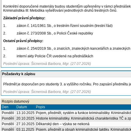
Konkrétní doporučené materiály budou studentům upřesněny v rámci přednášek před
Kriminalistika III: Metodika vyšetřování jednotlivých druhů trestných činů.
Základní právní předpisy:
1. zákon č. 141/1961 Sb., o trestním řízení soudním (trestní řád)
2. zákon č. 273/2008 Sb., o Policii České republiky
Ostatní právní předpisy:
1. zákon č. 254/2019 Sb., o znalcích, znaleckých kancelářích a znaleckých
2. interní akty Policie ČR uvedené na přednáškách
Poslední úprava: Šicnerová Barbora, Mgr. (27.07.2026)
Požadavky k zápisu
Předmět je doporučen pro studenty 3. a vyššího ročníku. Pro zapsání předmětu 
Poslední úprava: Šicnerová Barbora, Mgr. (27.07.2026)
Rozpis datumový
Den
Datum
Popis
Pondělí
13.10.2025
Pojem, předmět, systém a funkce kriminalistiky. Kriminalisti
Pondělí
20.10.2025
Historie kriminalistiky. Kriminalistická charakteristika TČ a 
Pondělí
27.10.2025
Děkanský den – výuka se nekoná
Pondělí
03.11.2025
Pojem, předmět a obsah kriminalistické taktiky. Kriminalistic