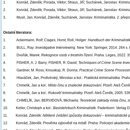
1. Konrád, Zdeněk; Porada, Viktor; Straus, Jiří; Suchánek, Jaroslav:
Krimina
2. Konrád, Zdeněk; Porada, Viktor; Straus, Jiří; Suchánek, Jaroslav:
Krimina
3. Musil, Jan; Konrád, Zdeněk; Suchánek, Jaroslav:
Kriminalistika.
2. přepr
Ostatní literatura:
1. Ackermann, Rolf; Clages, Horst; Roll, Holger:
Handbuch der Kriminalistik
2. BULL, Ray:
Investigative Interviewing.
New York: Springer, 2014. 264 s.
3. Dvořák, Marek:
Rekognice osob v trestním řízení.
Praha: Leges, 2022. 3
4. FISHER, A. J. Barry; FISHER, R. David:
Techniques of Crime Scene Inves
5. Gardner, M. Ross; Krouskup, R. Donna:
Practical Crime Scene Processin
6. Hlaváček, Jan; Protivínský, Miroslav a kol.:
Praktická kriminalistika.
Praha
7. Chmelík, Jan a kol.:
Místo činu a znalecké dokazování.
Plzeň: Aleš Čeně
8. Chmelík, Jan a kol.:
Rukověť kriminalistiky.
Plzeň: Aleš Čeněk, 2005. 53
9. CHMELÍK, Jan; BERVIDOVÁ, Michaela:
Teoretické základy místa činu, z
10. Keller, Christoph a kol.:
Basislehrbuch Kriminalistik.
Paderborn: Verlag De
11. Konrád, Zdeněk:
Některé zvláštní způsoby dokazování – kriminalistické 
12. Konrád, Zdeněk:
Prověrka výpovědi na místě.
Praha: Policejní akademie