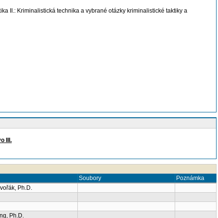
I.: Kriminalistická technika a vybrané otázky kriminalistické taktiky a
 III.
Soubory
Poznámka
vořák, Ph.D.
ng, Ph.D.