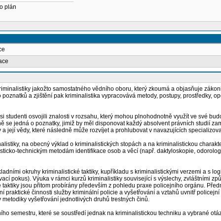
o plán
ce
tace
riminalistiky jakožto samostatného vědního oboru, který zkoumá a objasňuje zákonit
to poznatků a zjištění pak kriminalistika vypracovává metody, postupy, prostředky, o
tudenti osvojili znalosti v rozsahu, který mohou plnohodnotně využít ve své budoucí
 se jedná o poznatky, jimiž by měl disponovat každý absolvent právních studií zamě
 a její vědy, které následně může rozvíjet a prohlubovat v navazujících specializo
listiky, na obecný výklad o kriminalistických stopách a na kriminalistickou chara
alisticko-technickým metodám identifikace osob a věcí (např. daktyloskopie, odorologi
ími okruhy kriminalistické taktiky, kupříkladu s kriminalistickými verzemi a s log
ovací pokus). Výuka v rámci kurzů kriminalistiky související s výslechy, zvláštními
é taktiky jsou přitom probírány především z pohledu praxe policejního orgánu. Pře
í praktické činnosti služby kriminální policie a vyšetřování a vztahů uvnitř polic
y metodiky vyšetřování jednotlivých druhů trestných činů.
o semestru, které se soustředí jednak na kriminalistickou techniku a vybrané otáz