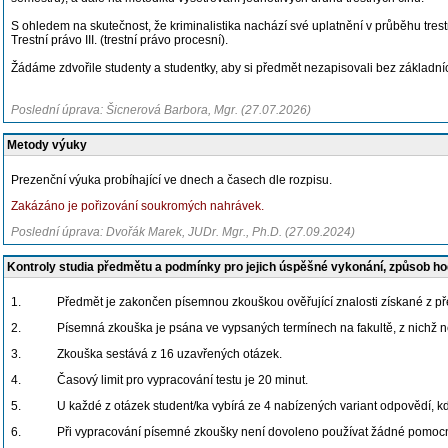
S ohledem na skutečnost, že kriminalistika nachází své uplatnění v průběhu tres
Trestní právo III. (trestní právo procesní).
Žádáme zdvořile studenty a studentky, aby si předmět nezapisovali bez základních
Poslední úprava: Šicnerová Barbora, Mgr. (27.07.2026)
Metody výuky
Prezenční výuka probíhající ve dnech a časech dle rozpisu.
Zakázáno je pořizování soukromých nahrávek.
Poslední úprava: Dvořák Marek, JUDr. Mgr., Ph.D. (27.09.2024)
Kontroly studia předmětu a podmínky pro jejich úspěšné vykonání, způsob h
1.
Předmět je zakončen písemnou zkouškou ověřující znalosti získané z p
2.
Písemná zkouška je psána ve vypsaných termínech na fakultě, z nichž 
3.
Zkouška sestává z 16 uzavřených otázek.
4.
Časový limit pro vypracování testu je 20 minut.
5.
U každé z otázek student/ka vybírá ze 4 nabízených variant odpovědí, k
6.
Při vypracování písemné zkoušky není dovoleno používat žádné pomocné