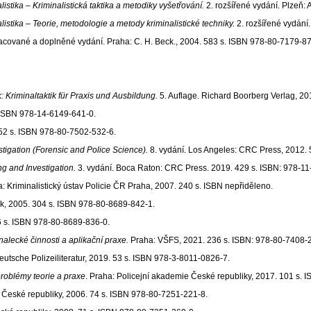
listika – Kriminalistická taktika a metodiky vyšetřování.
2. rozšířené vydání. Plzeň:
listika – Teorie, metodologie a metody kriminalistické techniky.
2. rozšířené vydání
acované a doplněné vydání. Praha: C. H. Beck., 2004. 583 s. ISBN 978-80-7179-87
: Kriminaltaktik für Praxis und Ausbildung.
5. Auflage. Richard Boorberg Verlag, 2
 ISBN 978-14-6149-641-0.
52 s. ISBN 978-80-7502-532-6.
tigation (Forensic and Police Science).
8. vydání. Los Angeles: CRC Press, 2012.
g and Investigation.
3. vydání. Boca Raton: CRC Press. 2019. 429 s. ISBN: 978-1
: Kriminalistický ústav Policie ČR Praha, 2007. 240 s. ISBN nepřiděleno.
k, 2005. 304 s. ISBN 978-80-8689-842-1.
6 s. ISBN 978-80-8689-836-0.
nalecké činnosti a aplikační praxe.
Praha: VŠFS, 2021. 236 s. ISBN: 978-80-7408-
utsche Polizeiliteratur, 2019. 53 s. ISBN 978-3-8011-0826-7.
problémy teorie a praxe
. Praha: Policejní akademie České republiky, 2017. 101 s.
 České republiky, 2006. 74 s. ISBN 978-80-7251-221-8.