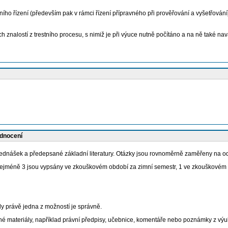
tního řízení (především pak v rámci řízení přípravného při prověřování a vyšetřová
 znalostí z trestního procesu, s nimiž je při výuce nutně počítáno a na ně také na
odnocení
řednášek a předepsané základní literatury. Otázky jsou rovnoměrně zaměřeny na 
nejméně 3 jsou vypsány ve zkouškovém období za zimní semestr, 1 ve zkouškovém o
dy právě jedna z možností je správně.
 materiály, například právní předpisy, učebnice, komentáře nebo poznámky z výu