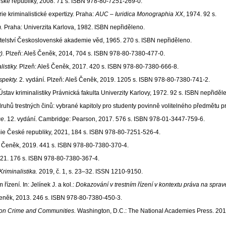
ské republiky, 2008. 71 s. ISBN 978-80-7251-269-0.
e kriminalistické expertizy. Praha:
AUC – Iuridica Monographia XX
, 1974. 92 s.
.
Praha: Univerzita Karlova, 1982. ISBN nepřiděleno.
elství Československé akademie věd, 1965. 270 s. ISBN nepřiděleno.
).
Plzeň: Aleš Čeněk, 2014, 704 s. ISBN 978-80-7380-477-0.
istiky.
Plzeň: Aleš Čeněk, 2017. 420 s. ISBN 978-80-7380-666-8.
spekty.
2. vydání. Plzeň: Aleš Čeněk, 2019. 1205 s. ISBN 978-80-7380-741-2.
stav kriminalistiky Právnická fakulta Univerzity Karlovy, 1972. 92 s. ISBN nepřiděl
hů trestných činů: vybrané kapitoly pro studenty povinně volitelného předmětu pr
ce
. 12. vydání. Cambridge: Pearson, 2017. 576 s. ISBN 978-01-3447-759-6.
ie České republiky, 2021, 184 s. ISBN 978-80-7251-526-4.
eš Čeněk, 2019. 441 s. ISBN 978-80-7380-370-4.
021. 176 s. ISBN 978-80-7380-367-4.
Kriminalistika.
2019, č. 1, s. 23–32. ISSN 1210-9150.
ení. In: Jelínek J. a kol.:
Dokazování v trestním řízení v kontextu práva na sprav
Čeněk, 2013. 246 s. ISBN 978-80-7380-450-3.
 on Crime and Communities.
Washington, D.C.: The National Academies Press. 2018