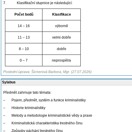
7.
Klasifikační stupnice je následující:
Počet bodů
Klasifikace
14 – 16
výborně
11 – 13
velmi dobře
8 – 10
dobře
0 – 7
neprospěl/a
Poslední úprava: Šicnerová Barbora, Mgr. (27.07.2026)
Sylabus
Předmět zahrnuje tato témata:
–
Pojem, předmět, systém a funkce kriminalistiky
–
Historie kriminalistiky
–
Metody a metodologie kriminalistické vědy a praxe
–
Kriminalistická charakteristika trestného činu
–
Způsoby páchání trestného činu