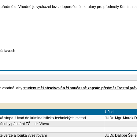
mětu. Vhodné je vycházet též z doporučené literatury pro předměty Kriminalistika I
 ústavech
je vhodné, aby
student měl absolvován či současně zapsán předmět Trestní právo
Učitel
cká stopa. Úvod do kriminalisticko-technických metod
JUDr. Mgr. Marek D
způsoby páchání TČ. - dr. Vávra
ké verze a logika vyšetřování
JUDr. Dalibor Šelle