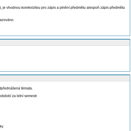
ní), je vhodnou korekvizitou pro zápis a plnění předmětu alespoň zápis předmětu
vazováno.
odpřednášená témata.
bdobí za letní semestr.
ky.