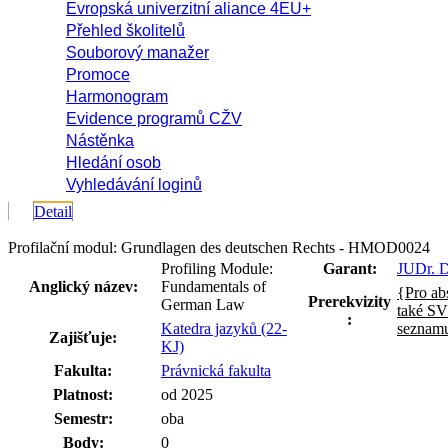
Evropská univerzitní aliance 4EU+
Přehled školitelů
Souborový manažer
Promoce
Harmonogram
Evidence programů CŽV
Nástěnka
Hledání osob
Vyhledávání loginů
Detail
Profilační modul: Grundlagen des deutschen Rechts - HMOD0024
Profiling Module:
Garant:
JUDr. D
Anglický název:
Fundamentals of
{Pro ab
Prerekvizity
German Law
také SV
:
Katedra jazyků (22-
seznamu
Zajišťuje:
KJ)
Fakulta:
Právnická fakulta
Platnost:
od 2025
Semestr:
oba
Body:
0