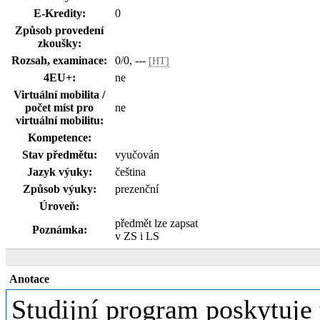
E-Kredity:
0
Způsob provedení
zkoušky:
Rozsah, examinace:
0/0, ---
[HT]
4EU+:
ne
Virtuální mobilita /
počet míst pro
ne
virtuální mobilitu:
Kompetence:
Stav předmětu:
vyučován
Jazyk výuky:
čeština
Způsob výuky:
prezenční
Úroveň:
předmět lze zapsat
Poznámka:
v ZS i LS
Anotace
Studijní program poskytuje 