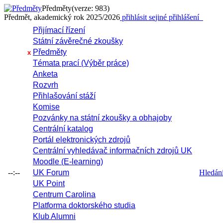
Předměty
(verze: 983)
Předmět, akademický rok 2025/2026
přihlásit se
jiné přihlášení
Přijímací řízení
Státní závěrečné zkoušky
Předměty
x
Témata prací (Výběr práce)
Anketa
Rozvrh
Přihlašování stáží
Komise
Pozvánky na státní zkoušky a obhajoby
Centrální katalog
Portál elektronických zdrojů
Centrální vyhledávač informačních zdrojů UK
Moodle (E-learning)
--:--
UK Forum
Hledání 
UK Point
Centrum Carolina
Platforma doktorského studia
Klub Alumni