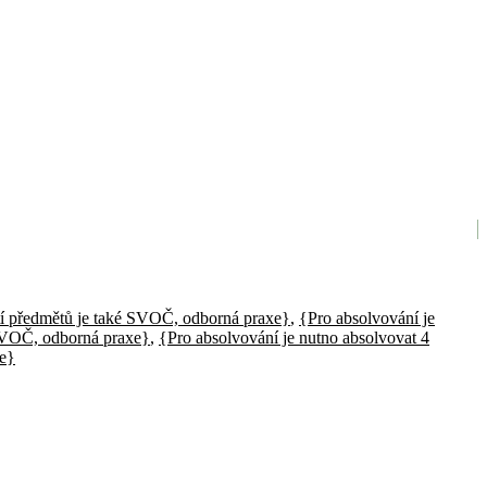
tí předmětů je také SVOČ, odborná praxe}
,
{Pro absolvování je
 SVOČ, odborná praxe}
,
{Pro absolvování je nutno absolvovat 4
xe}