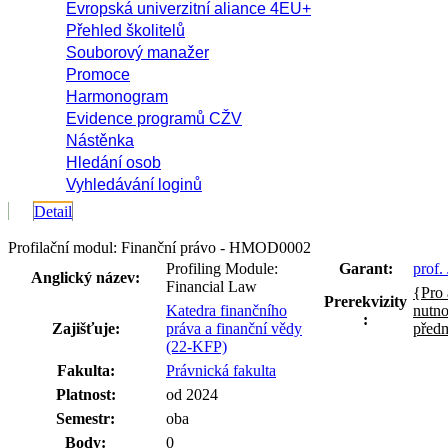
Evropská univerzitní aliance 4EU+
Přehled školitelů
Souborový manažer
Promoce
Harmonogram
Evidence programů CŽV
Nástěnka
Hledání osob
Vyhledávání loginů
Detail
Profilační modul: Finanční právo - HMOD0002
Profiling Module:
Garant:
prof.
Anglický název:
Financial Law
{Pro 
Prerekvizity
Katedra finančního
nutno
:
Zajišťuje:
práva a finanční vědy
předm
(22-KFP)
Fakulta:
Právnická fakulta
Platnost:
od 2024
Semestr:
oba
Body:
0