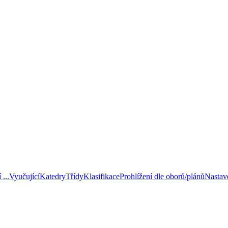
...
Vyučující
Katedry
Třídy
Klasifikace
Prohlížení dle oborů/plánů
Nastav