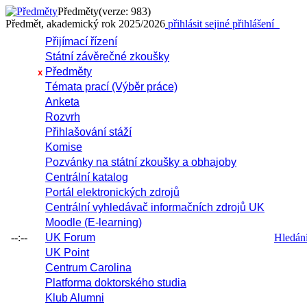
Předměty
(verze: 983)
Předmět, akademický rok 2025/2026
přihlásit se
jiné přihlášení
Přijímací řízení
Státní závěrečné zkoušky
Předměty
x
Témata prací (Výběr práce)
Anketa
Rozvrh
Přihlašování stáží
Komise
Pozvánky na státní zkoušky a obhajoby
Centrální katalog
Portál elektronických zdrojů
Centrální vyhledávač informačních zdrojů UK
Moodle (E-learning)
--:--
UK Forum
Hledání 
UK Point
Centrum Carolina
Platforma doktorského studia
Klub Alumni