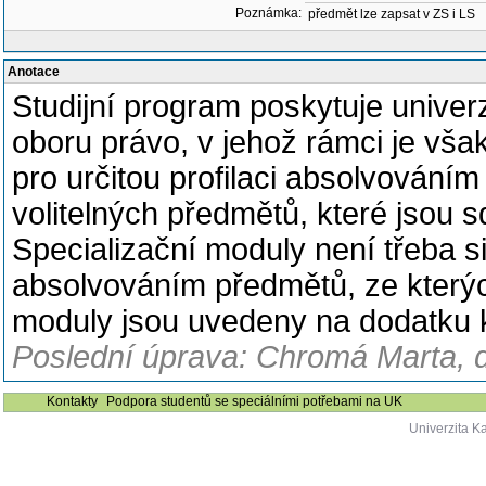
Poznámka:
předmět lze zapsat v ZS i LS
Anotace
Studijní program poskytuje univerz
oboru právo, v jehož rámci je vš
pro určitou profilaci absolvováním
volitelných předmětů, které jsou 
Specializační moduly není třeba si
absolvováním předmětů, ze kterýc
moduly jsou uvedeny na dodatku 
Poslední úprava: Chromá Marta, d
Kontakty
Podpora studentů se speciálními potřebami na UK
Univerzita K