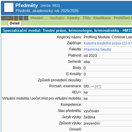
Předměty
(verze: 983)
Předmět, akademický rok 2025/2026
Hledání ...
Vyučující
Katedry
Třídy
Klasifikace
Prohlížení 
--:--
Detail
Specializační modul: Trestní právo, kriminologie, kriminalistika - HM1
Anglický název:
Profiling Module: Criminal Law
Zajišťuje:
Katedra trestního práva (22-K
Fakulta:
Právnická fakulta
Platnost:
od 2023
Semestr:
oba
Body:
0
E-Kredity:
0
Způsob provedení zkoušky:
Rozsah, examinace:
0/0, ---
[HT]
4EU+:
ne
Virtuální mobilita / počet míst pro virtuální mobilitu:
ne
Kompetence:
Stav předmětu:
vyučován
Jazyk výuky:
čeština
Způsob výuky:
prezenční
Úroveň: