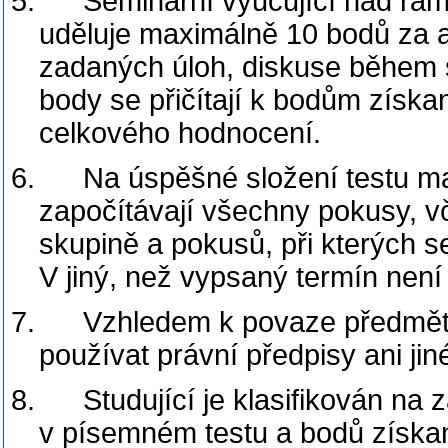
5.
Seminární vyučující nad rá
uděluje maximálně 10 bodů za a
zadaných úloh, diskuse během s
body se přičítají k bodům získ
celkového hodnocení.
6.
Na úspěšné složení testu ma
započítávají všechny pokusy, v
skupině a pokusů, při kterých s
V jiný, než vypsaný termín nen
7.
Vzhledem k povaze předmětu
používat právní předpisy ani jin
8.
Studující je klasifikován na
v písemném testu a bodů získan