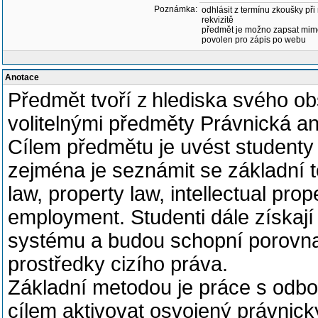
Poznámka:
odhlásit z termínu zkoušky př
rekvizitě
předmět je možno zapsat mim
povolen pro zápis po webu
Anotace
Předmět tvoří z hlediska svého o
volitelnými předměty Právnická angli
Cílem předmětu je uvést studenty
zejména je seznámit se základní te
law, property law, intellectual prop
employment. Studenti dále získaj
systému a budou schopní porovna
prostředky cizího práva.
Základní metodou je práce s odb
cílem aktivovat osvojený právnick