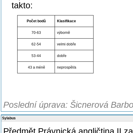
takto:
Počet bodů
Klasifikace
70-63
výborně
62-54
velmi dobře
53-44
dobře
43 a méně
neprospěl/a
Poslední úprava: Šicnerová Barbo
Sylabus
Předmět Právnická angličtina II za