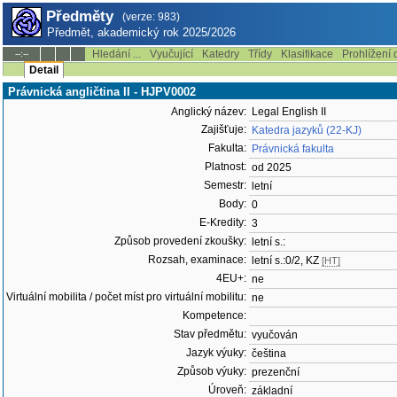
Předměty
(verze: 983)
Předmět, akademický rok 2025/2026
Hledání ...
Vyučující
Katedry
Třídy
Klasifikace
Prohlížení 
--:--
Detail
Právnická angličtina II - HJPV0002
Anglický název:
Legal English II
Zajišťuje:
Katedra jazyků (22-KJ)
Fakulta:
Právnická fakulta
Platnost:
od 2025
Semestr:
letní
Body:
0
E-Kredity:
3
Způsob provedení zkoušky:
letní s.:
Rozsah, examinace:
letní s.:0/2, KZ
[HT]
4EU+:
ne
Virtuální mobilita / počet míst pro virtuální mobilitu:
ne
Kompetence:
Stav předmětu:
vyučován
Jazyk výuky:
čeština
Způsob výuky:
prezenční
Úroveň:
základní