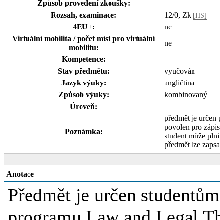
Způsob provedení zkoušky:
Rozsah, examinace:
12/0, Zk
[HS]
4EU+:
ne
Virtuální mobilita / počet míst pro virtuální
ne
mobilitu:
Kompetence:
Stav předmětu:
vyučován
Jazyk výuky:
angličtina
Způsob výuky:
kombinovaný
Úroveň:
předmět je určen
povolen pro zápi
Poznámka:
student může plnit
předmět lze zapsa
Anotace
Předmět je určen studentům
programu Law and Legal Th