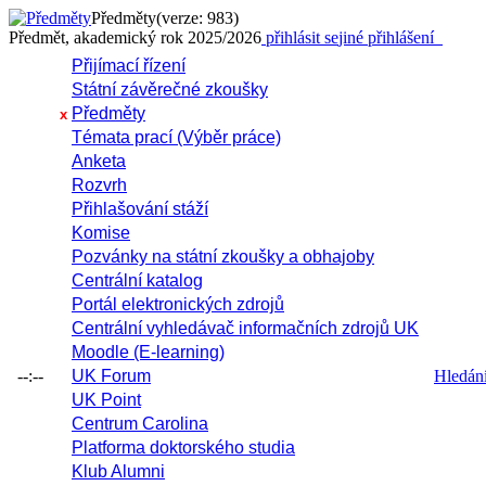
Předměty
(verze: 983)
Předmět, akademický rok 2025/2026
přihlásit se
jiné přihlášení
Přijímací řízení
Státní závěrečné zkoušky
Předměty
x
Témata prací (Výběr práce)
Anketa
Rozvrh
Přihlašování stáží
Komise
Pozvánky na státní zkoušky a obhajoby
Centrální katalog
Portál elektronických zdrojů
Centrální vyhledávač informačních zdrojů UK
Moodle (E-learning)
--:--
UK Forum
Hledání 
UK Point
Centrum Carolina
Platforma doktorského studia
Klub Alumni