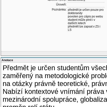
Úroveň:
Poznámka:
předmět je určen pouze pro
doktorandy
povolen pro zápis po webu
student může plnit i v
dalších letech
předmět lze zapsat v ZS i
LS
Anotace
Předmět je určen studentům všech
zaměřený na metodologické probl
na otázky právně teoretické, právn
Nabízí kontextové vnímání práva v
mezinárodní spolupráce, globaliza