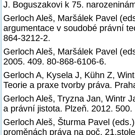
J. Boguszakovi k 75. narozenin
Gerloch Aleš, Maršálek Pavel (eds
argumentace v soudobé právní teor
864-3212-2.
Gerloch Aleš, Maršálek Pavel (eds
2005. 409. 80-868-6106-6.
Gerloch A, Kysela J, Kühn Z, Wint
Teorie a praxe tvorby práva. Pr
Gerloch Aleš, Tryzna Jan, Wintr J
a právní jistota. Plzeň. 2012. 5
Gerloch Aleš, Šturma Pavel (eds.
proměnách práva na poč. 21.století