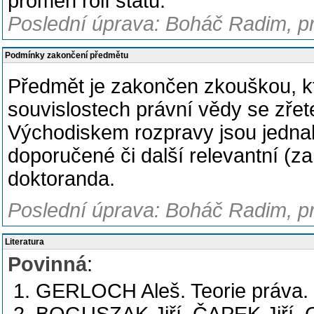
proměn rolí státu.
Poslední úprava: Boháč Radim, pr
Podmínky zakončení předmětu
Předmět je zakončen zkouškou, kte
souvislostech právní vědy se zře
Východiskem rozpravy jsou jednak
doporučené či další relevantní (zah
doktoranda.
Poslední úprava: Boháč Radim, pr
Literatura
Povinná
:
GERLOCH Aleš. Teorie práva. 7