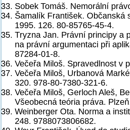
Sobek Tomáš. Nemorální právo
Šamalík František. Občanská s
1995. 126. 80-85765-45-4.
Tryzna Jan. Právní principy a 
na právní argumentaci při apli
87284-01-8.
Večeřa Miloš. Spravedlnost v 
Večeřa Miloš, Urbanová Markéta
320. 978-80-7380-321-6.
Večeřa Miloš, Gerloch Aleš, B
Všeobecná teória práva. Plzeň
Weinberger Ota. Norma a instit
248. 9788073806682.