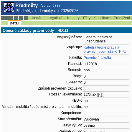
Předměty
(verze: 983)
Předmět, akademický rok 2025/2026
Hledání ...
Vyučující
Katedry
Třídy
Klasifikace
Prohlížení 
--:--
Detail
Obecné základy právní vědy - HD111
Anglický název:
General basics of
jurisprudence
Zajišťuje:
Katedra teorie práva a
právních učení (22-KTPPU)
Fakulta:
Právnická fakulta
Platnost:
od 2018
Semestr:
oba
Body:
0
E-Kredity:
0
Způsob provedení zkoušky:
Rozsah, examinace:
12/0, Zk
[HS]
4EU+:
ne
Virtuální mobilita / počet míst pro virtuální mobilitu:
ne
Kompetence:
Stav předmětu:
vyučován
Jazyk výuky:
čeština
Způsob výuky:
kombinovaný