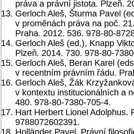
práva a právní jistota. Plzeň.
Gerloch Aleš, Šturma Pavel (e
v proměnách práva na poč. 21.st
Praha. 2012. 536. 978-80-872
Gerloch Aleš (ed.), Knapp Vik
Plzeň. 2014. 730. 978-80-7380
Gerloch Aleš, Beran Karel (eds
v recentním právním řádu. Pra
Gerloch Aleš, Žák Krzyžanková
v kontextu institucionálních a
480. 978-80-7380-705-4.
Hart Herbert Lionel Adolphus. 
9788072602391.
Holländer Pavel. Právní filosof