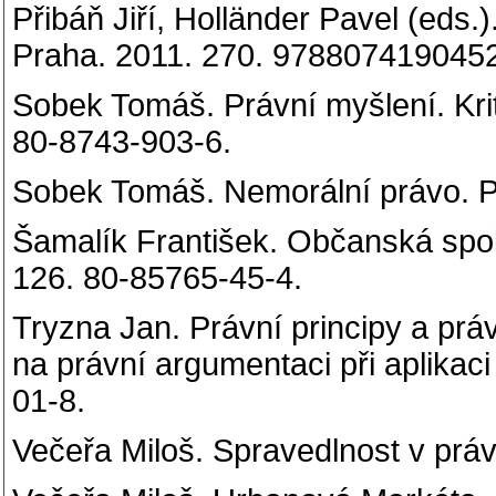
Přibáň Jiří, Holländer Pavel (eds.
Praha. 2011. 270. 9788074
Sobek Tomáš. Právní myšlení. Krit
80-8743-903-6.
Sobek Tomáš. Nemorální právo. P
Šamalík František. Občanská spol
126. 80-85765-45-4.
Tryzna Jan. Právní principy a práv
na právní argumentaci při aplikac
01-8.
Večeřa Miloš. Spravedlnost v pr