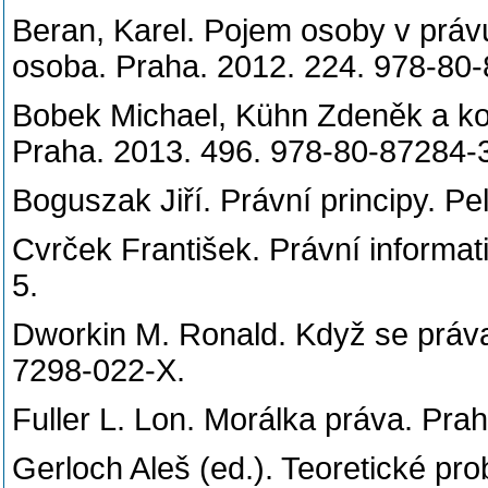
Beran, Karel. Pojem osoby v práv
osoba. Praha. 2012. 224. 97
Bobek Michael, Kühn Zdeněk a kol
Praha. 2013. 496. 978-8
Boguszak Jiří. Právní principy. Pe
Cvrček František. Právní informat
5.
Dworkin M. Ronald. Když se práva
7298-022-X.
Fuller L. Lon. Morálka práva. Pra
Gerloch Aleš (ed.). Teoretické pro