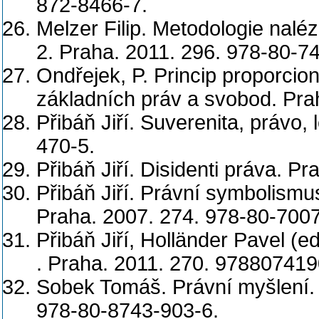
872-8466-7.
Melzer Filip. Metodologie nalé
2. Praha. 2011. 296. 978-80-7
Ondřejek, P. Princip proporciona
základních práv a svobod. Pra
Přibáň Jiří. Suverenita, právo,
470-5.
Přibáň Jiří. Disidenti práva. P
Přibáň Jiří. Právní symbolismus
Praha. 2007. 274. 978-80-700
Přibáň Jiří, Holländer Pavel (e
. Praha. 2011. 270. 97880741
Sobek Tomáš. Právní myšlení. K
978-80-8743-903-6.