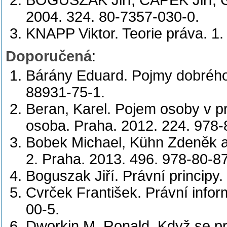
BOGUSZAK Jiří, ČAPEK Jiří, G
2004. 324. 80-7357-030-0.
KNAPP Viktor. Teorie práva. 1.
Doporučená
:
Bárány Eduard. Pojmy dobrého 
88931-75-1.
Beran, Karel. Pojem osoby v p
osoba. Praha. 2012. 224. 978-
Bobek Michael, Kühn Zdeněk a 
2. Praha. 2013. 496. 978-80-8
Boguszak Jiří. Právní principy.
Cvrček František. Právní infor
00-5.
Dworkin M. Ronald. Když se pr