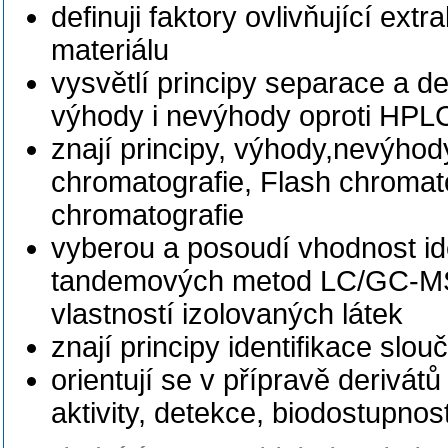
definuji faktory ovlivňující ex
materiálu
vysvětlí principy separace a d
výhody i nevýhody oproti HPL
znají principy, výhody,nevýho
chromatografie, Flash chromato
chromatografie
vyberou a posoudí vhodnost id
tandemových metod LC/GC-MS 
vlastností izolovaných látek
znají principy identifikace sl
orientují se v přípravě derivátů
aktivity, detekce, biodostupnos