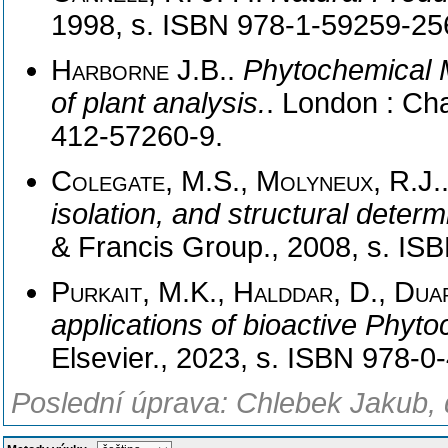
1998, s. ISBN 978-1-59259-25
Harborne J.B.
.
Phytochemical 
of plant analysis.
. London : Ch
412-57260-9.
Colegate, M.S., Molyneux, R.J.
isolation, and structural determ
& Francis Group., 2008, s. I
Purkait, M.K., Halddar, D., Duar
applications of bioactive Phyto
Elsevier., 2023, s. ISBN 978-0
Poslední úprava: Chlebek Jakub, 