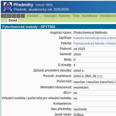
Předměty
(verze: 983)
Předmět, akademický rok 2025/2026
Hledání ...
Vyučující
Katedry
Třídy
Klasifikace
Prohlížení 
--:--
Detail
Fytochemické metody - GFYT002
Anglický název:
Phytochemical Methods
Zajišťuje:
Katedra farmakognozie a farm
Fakulta:
Farmaceutická fakulta v Hradc
Platnost:
od 2025
Semestr:
zimní
Body:
0
E-Kredity:
4
Způsob provedení zkoušky:
zimní s.:
Rozsah, examinace:
zimní s.:28/0, Zk
[HS]
Počet míst:
neurčen / neurčen (neurčen)
Minimální obsazenost:
neomezen
4EU+:
ne
Virtuální mobilita / počet míst pro virtuální mobilitu:
ne
Kompetence:
Stav předmětu:
vyučován
Jazyk výuky:
čeština