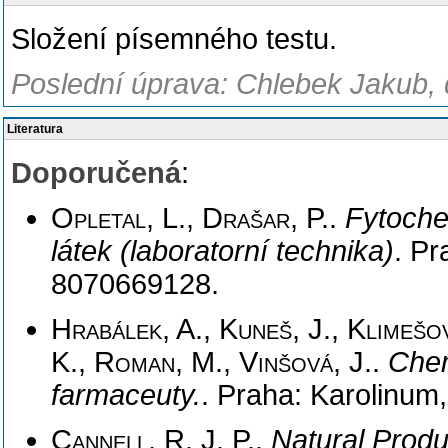
Složení písemného testu.
Poslední úprava: Chlebek Jakub, 
Literatura
Doporučená
:
Opletal, L., Drašar, P.
.
Fytoche
látek (laboratorní technika)
. Pr
8070669128.
Hrabálek, A., Kuneš, J., Klimešo
K., Roman, M., Vinšová, J.
.
Chem
farmaceuty.
. Praha: Karolinum,
Cannell, R. J. P.
.
Natural Produc