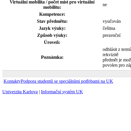
Virtuální mobilita / počet míst pro virtuální
ne
mobilitu:
Kompetence:
Stav předmětu:
vyučován
Jazyk výuky:
čeština
Způsob výuky:
prezenční
Úroveň:
odhlásit z term
rekvizitě
Poznámka:
předmět je mož
povolen pro zá
Kontakty
Podpora studentů se speciálními potřebami na UK
Univerzita Karlova
|
Informační systém UK