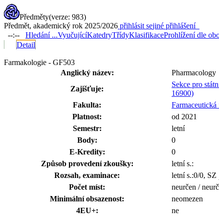
Předměty
(verze: 983)
Předmět, akademický rok 2025/2026
přihlásit se
jiné přihlášení
--:--
Hledání ...
Vyučující
Katedry
Třídy
Klasifikace
Prohlížení dle ob
Detail
Farmakologie - GF503
Anglický název:
Pharmacology
Sekce pro stát
Zajišťuje:
16900)
Fakulta:
Farmaceutická 
Platnost:
od 2021
Semestr:
letní
Body:
0
E-Kredity:
0
Způsob provedení zkoušky:
letní s.:
Rozsah, examinace:
letní s.:0/0, SZ
Počet míst:
neurčen / neur
Minimální obsazenost:
neomezen
4EU+:
ne