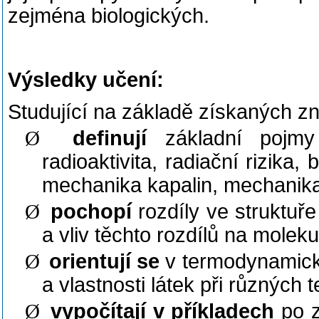
zejména biologických.
Výsledky učení:
Studující na základě získaných zn
Ø
definují
základní pojmy
radioaktivita, radiační rizika
mechanika kapalin, mechanika
Ø
pochopí
rozdíly ve struktuř
a vliv těchto rozdílů na moleku
Ø
orientují se
v termodynamick
a vlastnosti látek při různých t
Ø
vypočítají v příkladech
po 