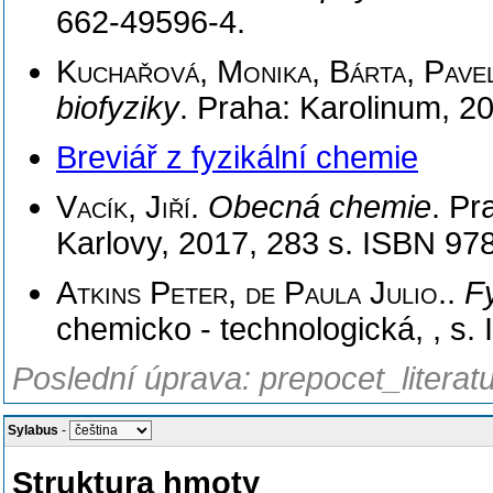
662-49596-4.
Kuchařová, Monika, Bárta, Pave
biofyziky
. Praha: Karolinum, 2
Breviář z fyzikální chemie
Vacík, Jiří
.
Obecná chemie
. Pr
Karlovy, 2017, 283 s. ISBN 97
Atkins Peter, de Paula Julio.
.
F
chemicko - technologická, , s
Poslední úprava: prepocet_literat
Sylabus
-
Struktura hmoty