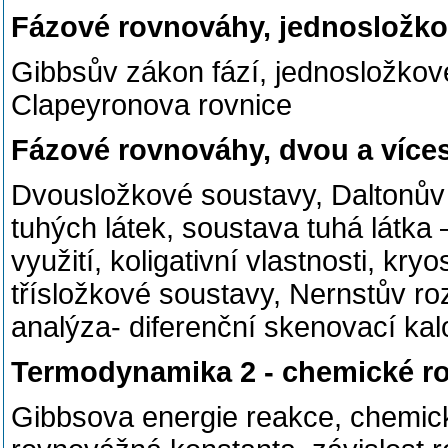
Fázové rovnováhy, jednosložk
Gibbsův zákon fází, jednosložkov
Clapeyronova rovnice
Fázové rovnováhy, dvou a více
Dvousložkové soustavy, Daltonův
tuhých látek, soustava tuhá látka
využití, koligativní vlastnosti, kr
třísložkové soustavy, Nernstův ro
analýza- diferenční skenovací kal
Termodynamika 2 - chemické r
Gibbsova energie reakce, chemická