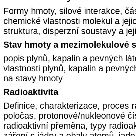
Formy hmoty, silové interakce, čá
chemické vlastnosti molekul a jejic
struktura, disperzní soustavy a jej
Stav hmoty a mezimolekulové s
popis plynů, kapalin a pevných lá
vlastnosti plynů, kapalin a pevnýc
na stavy hmoty
Radioaktivita
Definice, charakterizace, proces r
poločas, protonové/nukleonové čísl
radioaktivní přeměna, typy radioak
záření s jádry a obaly atomů, jad