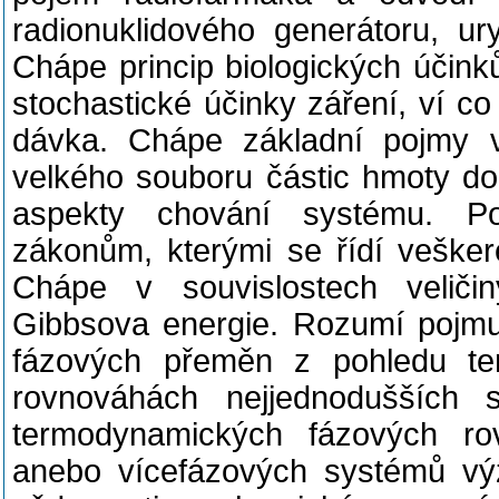
radionuklidového generátoru, ur
Chápe princip biologických účink
stochastické účinky záření, ví co
dávka. Chápe základní pojmy 
velkého souboru částic hmoty do
aspekty chování systému.
P
zákonům, kterými se řídí veškeré
Chápe v souvislostech veličiny
Gibbsova energie. Rozumí pojmu 
fázových přeměn z pohledu te
rovnováhách nejjednodušších 
termodynamických fázových ro
anebo vícefázových systémů výz