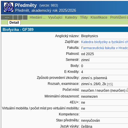
Předměty
(verze: 983)
Předmět, akademický rok 2025/2026
Hledání ...
Vyučující
Katedry
Třídy
Klasifikace
Prohlížení 
--:--
Detail
Biofyzika - GF389
Anglický název:
Biophysics
Zajišťuje:
Katedra biofyziky a fyzikální 
Fakulta:
Farmaceutická fakulta v Hradc
Platnost:
od 2025
Semestr:
zimní
Body:
0
E-Kredity:
4
Způsob provedení zkoušky:
zimní s.:písemná
Rozsah, examinace:
zimní s.:28/0, Zk
[HS]
Počet míst:
neurčen / neurčen (neurčen)
Minimální obsazenost:
neomezen
4EU+:
ne
Virtuální mobilita / počet míst pro virtuální mobilitu:
ne
Kompetence:
Stav předmětu:
nevyučován
Jazyk výuky:
čeština