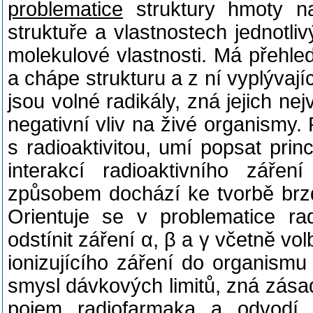
problematice
struktury hmoty na
struktuře a vlastnostech jednotli
molekulové vlastnosti. Má přehle
a chápe strukturu a z ní vyplývajíc
jsou volné radikály, zná jejich ne
negativní vliv na živé organismy.
s radioaktivitou, umí popsat pri
interakcí radioaktivního záře
způsobem dochází ke tvorbě brzd
Orientuje se v problematice ra
odstínit záření α, β a γ včetně vo
ionizujícího záření do organism
smysl dávkových limitů, zná zása
pojem radiofarmaka a odvodí je