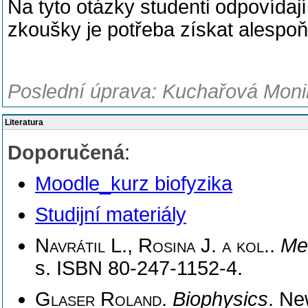
Na tyto otázky studenti odpovída
zkoušky je potřeba získat alespo
Poslední úprava: Kuchařová Monik
Literatura
Doporučená
:
Moodle_kurz biofyzika
Studijní materiály
Navrátil L., Rosina J. a kol.
.
Me
s. ISBN 80-247-1152-4.
Glaser Roland
.
Biophysics
. Ne