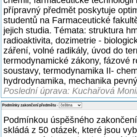
chemii, farmaceutické technologii 
přípravný předmět poskytuje optim
studentů na Farmaceutické fakult
jejich studia. Témata: struktura h
radioaktivita, dozimetrie - biologic
záření, volné radikály, úvod do t
termodynamické zákony, fázové ro
soustavy, termodynamika II- chem
hydrodynamika, mechanika pevných
Poslední úprava: Kuchařová Monik
Podmínky zakončení předmětu
-
Podmínkou úspěšného zakončení p
skládá z 50 otázek, které jsou vy