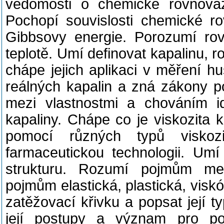
vědomosti o chemické rovnováz
Pochopí souvislosti chemické r
Gibbsovy energie. Porozumí rovn
teplotě. Umí definovat kapalinu,
chápe jejich aplikaci v měření hu
reálných kapalin a zná zákony po
mezi vlastnostmi a chováním i
kapaliny. Chápe co je viskozita 
pomocí různých typů viskoz
farmaceutickou technologii. Umí 
strukturu. Rozumí pojmům me
pojmům
elastická, plastická, visk
zatěžovací křivku a popsat její ty
její postupy a význam pro po