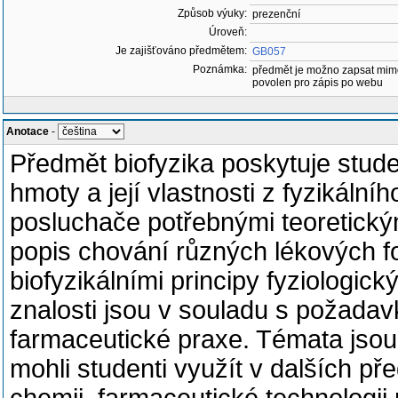
Způsob výuky:
prezenční
Úroveň:
Je zajišťováno předmětem:
GB057
Poznámka:
předmět je možno zapsat mim
povolen pro zápis po webu
Anotace
-
Předmět biofyzika poskytuje stud
hmoty a její vlastnosti z fyzikální
posluchače potřebnými teoretickými
popis chování různých lékových f
biofyzikálními principy fyziologic
znalosti jsou v souladu s požada
farmaceutické praxe. Témata jsou 
mohli studenti využít v dalších př