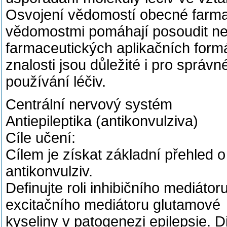
Osvojení vědomostí obecné farma
vědomostmi pomáhají posoudit neb
farmaceutických aplikačních form
znalosti jsou důležité i pro správ
používání léčiv.
Centrální nervový systém
Antiepileptika (antikonvulziva)
Cíle učení:
Cílem je získat základní přehled 
antikonvulziv.
Definujte roli inhibičního mediát
excitačního mediátoru glutamové
kyseliny v patogenezi epilepsie. Di