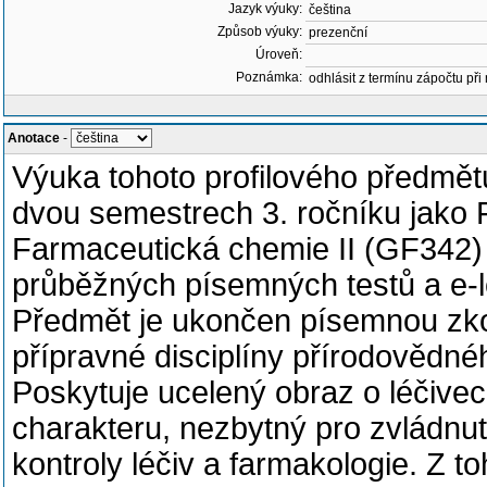
Jazyk výuky:
čeština
Způsob výuky:
prezenční
Úroveň:
Poznámka:
odhlásit z termínu zápočtu při
Anotace
-
Výuka tohoto profilového předmě
dvou semestrech 3. ročníku jako
Farmaceutická chemie II (GF342) 
průběžných písemných testů a e-
Předmět je ukončen písemnou zk
přípravné disciplíny přírodovědn
Poskytuje ucelený obraz o léčiv
charakteru, nezbytný pro zvládnut
kontroly léčiv a farmakologie. Z t