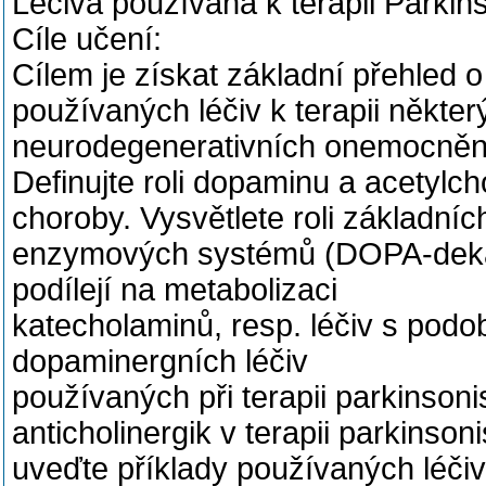
Léčiva používaná k terapii Parki
Cíle učení:
Cílem je získat základní přehled 
používaných léčiv k terapii někter
neurodegenerativních onemocněn
Definujte roli dopaminu a acetylc
choroby. Vysvětlete roli základníc
enzymových systémů (DOPA-deka
podílejí na metabolizaci
katecholaminů, resp. léčiv s podo
dopaminergních léčiv
používaných při terapii parkinson
anticholinergik v terapii parkinso
uveďte příklady používaných léčiv