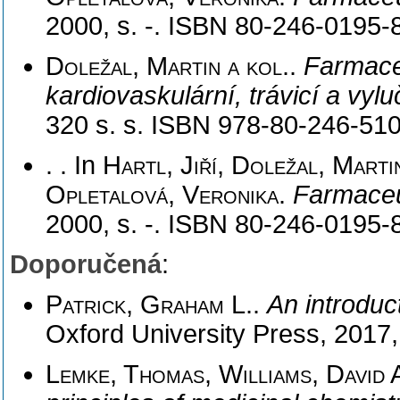
2000, s. -. ISBN 80-246-0195-8
Doležal, Martin a kol.
.
Farmace
kardiovaskulární, trávicí a vyl
320 s. s. ISBN 978-80-246-510
. . In
Hartl, Jiří, Doležal, Marti
Opletalová, Veronika
.
Farmaceu
2000, s. -. ISBN 80-246-0195-8
Doporučená
:
Patrick, Graham L.
.
An introduc
Oxford University Press, 2017
Lemke, Thomas, Williams, David A