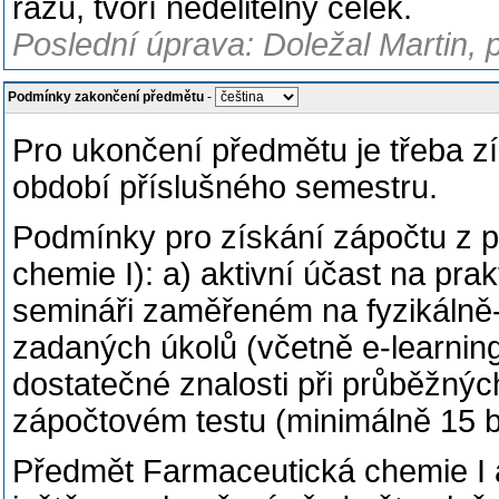
rázu, tvoří nedělitelný celek.
Poslední úprava: Doležal Martin, 
Podmínky zakončení předmětu
-
Pro
ukončení předmětu
je třeba z
období příslušného semestru.
Podmínky pro získání zápočtu z p
chemie I): a) aktivní účast na prak
semináři zaměřeném na fyzikálně-
zadaných úkolů (včetně e-learnin
dostatečné znalosti při průběžný
zápočtovém testu (minimálně 15 
Předmět Farmaceutická chemie I 