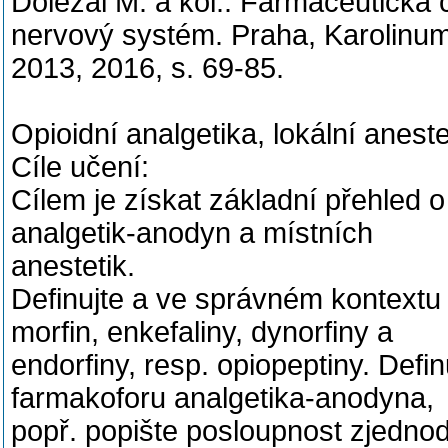
Doležal M. a kol.: Farmaceutická 
nervový systém. Praha, Karolinu
2013, 2016, s. 69-85.
Opioidní analgetika, lokální aneste
Cíle učení:
Cílem je získat základní přehled 
analgetik-anodyn a místních
anestetik.
Definujte a ve správném kontextu 
morfin, enkefaliny, dynorfiny a
endorfiny, resp. opiopeptiny. Defi
farmakoforu analgetika-anodyna,
popř. popište posloupnost zjednod