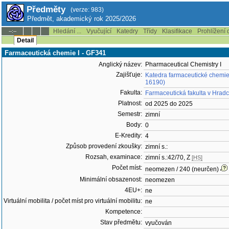
Předměty
(verze: 983)
Předmět, akademický rok 2025/2026
Hledání ...
Vyučující
Katedry
Třídy
Klasifikace
Prohlížení 
--:--
Detail
Farmaceutická chemie I - GF341
Anglický název:
Pharmaceutical Chemistry I
Zajišťuje:
Katedra farmaceutické chemie
16190)
Fakulta:
Farmaceutická fakulta v Hradc
Platnost:
od 2025 do 2025
Semestr:
zimní
Body:
0
E-Kredity:
4
Způsob provedení zkoušky:
zimní s.:
Rozsah, examinace:
zimní s.:42/70, Z
[HS]
Počet míst:
neomezen / 240 (neurčen)
Minimální obsazenost:
neomezen
4EU+:
ne
Virtuální mobilita / počet míst pro virtuální mobilitu:
ne
Kompetence:
Stav předmětu:
vyučován