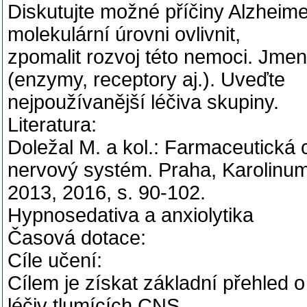
Diskutujte možné příčiny Alzhei
molekulární úrovni ovlivnit,
zpomalit rozvoj této nemoci. Jmenu
(enzymy, receptory aj.). Uveďte
nejpoužívanější léčiva skupiny.
Literatura:
Doležal M. a kol.: Farmaceutická 
nervový systém. Praha, Karolinu
2013, 2016, s. 90-102.
Hypnosedativa a anxiolytika
Časová dotace:
Cíle učení:
Cílem je získat základní přehled 
léčiv tlumících CNS.