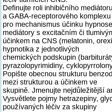
Definujte roli inhibičního mediá
a GABA-receptorového komplexu
pro mechanismus účinku hypnosedat
mediátory s excitačním či tlumivý
účinkem na CNS (melatonin, orexin
hypnotika z jednotlivých
chemických podskupin (barbituráty
pyrazolopyrimidiny, cyklopyrrolony
Popište obecnou strukturu benzod
mezi strukturou a účinkem ve
skupině. Jmenujte nejdůležitější 
Vysvětlete pojmy hetrazepiny, gly
používaných léčiv za skupiny