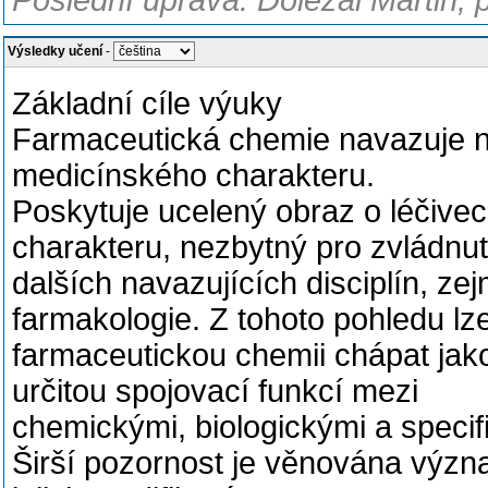
Poslední úprava: Doležal Martin, 
Výsledky učení
-
Základní cíle výuky
Farmaceutická chemie navazuje na
medicínského charakteru.
Poskytuje ucelený obraz o léčiv
charakteru, nezbytný pro zvládnut
dalších navazujících disciplín, z
farmakologie. Z tohoto pohledu lz
farmaceutickou chemii chápat jako 
určitou spojovací funkcí mezi
chemickými, biologickými a specif
Širší pozornost je věnována význa