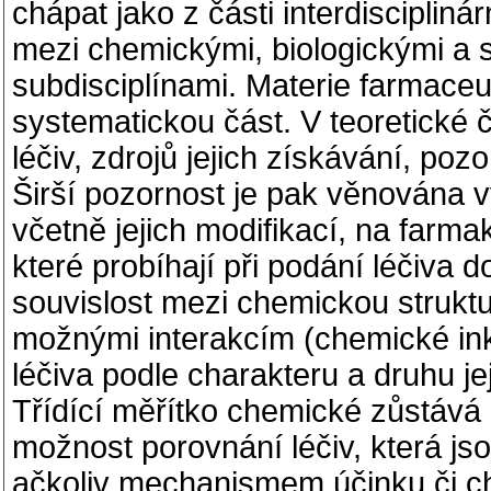
chápat jako z části interdiscipliná
mezi chemickými, biologickými a 
subdisciplínami. Materie farmaceu
systematickou část. V teoretické č
léčiv, zdrojů jejich získávání, po
Širší pozornost je pak věnována v
včetně jejich modifikací, na farm
které probíhají při podání léčiva d
souvislost mezi chemickou struktur
možnými interakcím (chemické inko
léčiva podle charakteru a druhu jeji
Třídící měřítko chemické zůstává
možnost porovnání léčiv, která jso
ačkoliv mechanismem účinku či c