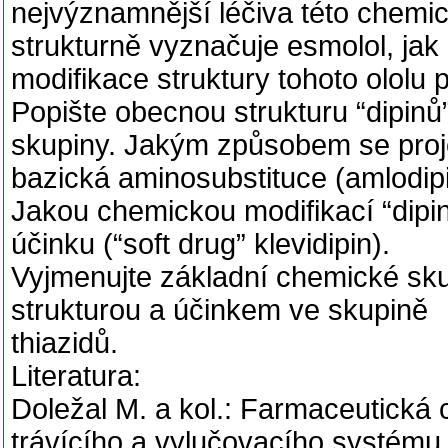
nejvýznamnější léčiva této chemic
strukturně vyznačuje esmolol, jak
modifikace struktury tohoto ololu
Popište obecnou strukturu “dipinů
skupiny. Jakým způsobem se proj
bazická aminosubstituce (amlodipi
Jakou chemickou modifikací “dip
účinku (“soft drug” klevidipin).
Vyjmenujte základní chemické skup
strukturou a účinkem ve skupině
thiazidů.
Literatura:
Doležal M. a kol.: Farmaceutická 
trávícího a vylučovacího systému.