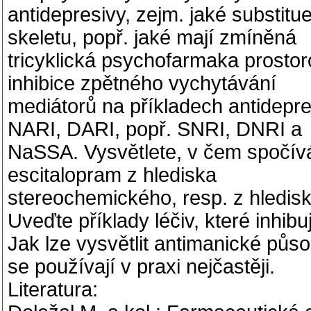
antidepresivy, zejm. jaké substitu
skeletu, popř. jaké mají zmíněná
tricyklická psychofarmaka prosto
inhibice zpětného vychytávání
mediátorů na příkladech antidepr
NARI, DARI, popř. SNRI, DNRI a
NaSSA. Vysvětlete, v čem spočívá 
escitalopram z hlediska
stereochemického, resp. z hledisk
Uveďte příklady léčiv, které inhi
Jak lze vysvětlit antimanické působ
se používají v praxi nejčastěji.
Literatura: