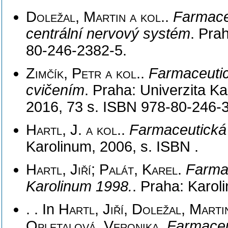
Doležal, Martin a kol.
.
Farmace
centrální nervový systém
. Pra
80-246-2382-5.
Zimčík, Petr a kol.
.
Farmaceutic
cvičením
. Praha: Univerzita Ka
2016, 73 s. ISBN 978-80-246-
Hartl, J. a kol.
.
Farmaceutická
Karolinum, 2006, s. ISBN .
Hartl, Jiří; Palát, Karel
.
Farmac
Karolinum 1998.
. Praha: Karol
. . In
Hartl, Jiří, Doležal, Marti
Opletalová, Veronika
.
Farmaceu