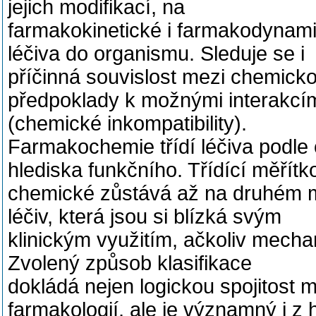
jejich modifikací, na
farmakokinetické i farmakodynamic
léčiva do organismu. Sleduje se i
příčinná souvislost mezi chemickou 
předpoklady k možnými interakcí
(chemické inkompatibility).
Farmakochemie třídí léčiva podle ch
hlediska funkčního. Třídící měřítk
chemické zůstává až na druhém m
léčiv, která jsou si blízká svým
klinickým využitím, ačkoliv mecha
Zvolený způsob klasifikace
dokládá nejen logickou spojitost 
farmakologií, ale je významný i z 