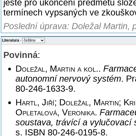
ještě pro ukončení předmětu
slož
termínech vypsaných ve zkouško
Poslední úprava: Doležal Martin, 
Literatura
-
Povinná
:
Doležal, Martin a kol.
.
Farmace
autonomní nervový systém
. P
80-246-1633-9.
Hartl, Jiří; Doležal, Martin; Kr
Opletalová, Veronika
.
Farmaceu
soustava, trávící a vylučovací
s. ISBN 80-246-0195-8.