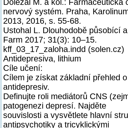
Doležal M. a kol.: Farmaceutická 
nervový systém. Praha, Karolinu
2013, 2016, s. 55-68.
Ustohal L. Dlouhodobě působící an
Farm 2017; 31(3): 10–15.
kff_03_17_zaloha.indd (solen.cz)
Antidepresiva, lithium
Cíle učení:
Cílem je získat základní přehled 
antidepresiv.
Definujte roli mediátorů CNS (zej
patogenezi depresí. Najděte
souvislosti a vysvětlete hlavní stru
antipsychotiky a tricyklickými