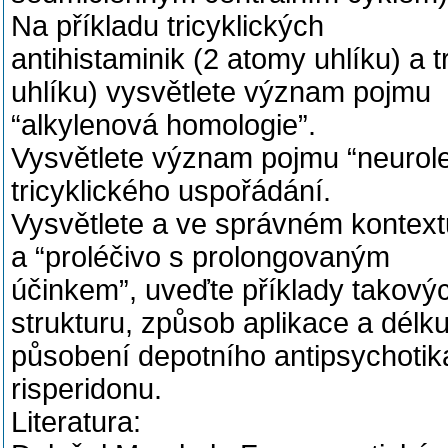
Na příkladu tricyklických
antihistaminik (2 atomy uhlíku) a 
uhlíku) vysvětlete význam pojmu
“alkylenová homologie”.
Vysvětlete význam pojmu “neurolep
tricyklického uspořádání.
Vysvětlete a ve správném kontextu
a “proléčivo s prolongovaným
účinkem”, uveďte příklady takový
strukturu, způsob aplikace a délk
působení depotního antipsychotika
risperidonu.
Literatura: