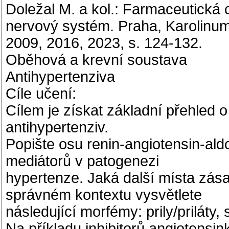
Doležal M. a kol.: Farmaceutická
nervový systém. Praha, Karolinu
2009, 2016, 2023, s. 124-132.
Oběhová a krevní soustava
Antihypertenziva
Cíle učení:
Cílem je získat základní přehled 
antihypertenziv.
Popište osu renin-angiotensin-ald
mediátorů v patogenezi
hypertenze. Jaká další místa zása
správném kontextu vysvětlete
následující morfémy: prily/priláty, s
Na příkladu inhibitorů angiotensi