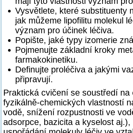
mají tyto vlastnosti význam pro
Vysvětlete, které substituenty ma
jak můžeme lipofilitu molekul léč
význam pro účinek léčiva.
Popište, jaké typy izomerie zná
Pojmenujte základní kroky metab
farmakokinetiku.
Definujte proléčiva a jakými v
připravují.
Praktická cvičení se soustředí na
fyzikálně-chemických vlastností n
vodě, snížení rozpustnosti ve vodě
adsorpce, bazicita a kyselost aj.
uspořádání molekuly léčiv ve vzta