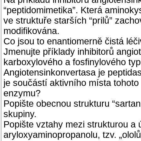
“peptidomimetika”. Která aminokys
ve struktuře starších “prilů” zac
modifikována.
Co jsou to enantiomerně čistá léči
Jmenujte příklady inhibitorů angio
karboxylového a fosfinylového typ
Angiotensinkonvertasa je peptida
je součástí aktivního místa tohoto
enzymu?
Popište obecnou strukturu “sartanů
skupiny.
Popište vztahy mezi strukturou a 
aryloxyaminopropanolu, tzv. „olol