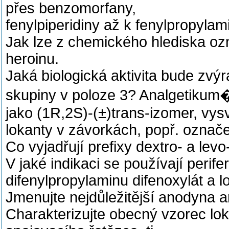
přes benzomorfany,
fenylpiperidiny až k fenylpropyla
Jak lze z chemického hlediska ozn
heroinu.
Jaká biologická aktivita bude zvýr
skupiny v poloze 3? Analgetikum
jako (1R,2S)-(±)trans-izomer, vysv
lokanty v závorkách, popř. označe
Co vyjadřují prefixy dextro- a levo
V jaké indikaci se používají perife
difenylpropylaminu difenoxylát a l
Jmenujte nejdůležitější anodyna a
Charakterizujte obecný vzorec loká