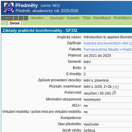
Předměty
(verze: 983)
Předmět, akademický rok 2025/2026
Hledání ...
Vyučující
Katedry
Třídy
Klasifikace
Prohlížení 
--:--
Detail
Základy praktické bioinformatiky - GF332
Anglický název:
Introduction to applied Bioinfo
Zajišťuje:
Katedra biochemických věd (
Fakulta:
Farmaceutická fakulta v Hradc
Platnost:
od 2021 do 2025
Semestr:
letní
Body:
0
E-Kredity:
2
Způsob provedení zkoušky:
letní s.:písemná
Rozsah, examinace:
letní s.:0/28, Z+Zk
[HS]
Počet míst:
neurčen / 30 (30)
Minimální obsazenost:
neomezen
4EU+:
ne
Virtuální mobilita / počet míst pro virtuální mobilitu:
ne
Kompetence:
Stav předmětu:
vyučován
Jazyk výuky:
čeština