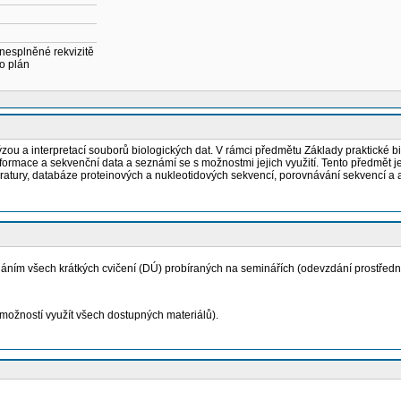
 nesplněné rekvizitě
o plán
lýzou a interpretací souborů biologických dat. V rámci předmětu Základy praktické 
nformace a sekvenční data a seznámí se s možnostmi jejich využití. Tento předmět 
ratury, databáze proteinových a nukleotidových sekvencí, porovnávání sekvencí a an
ním všech krátkých cvičení (DÚ) probíraných na seminářích (odevzdání prostředn
ožností využít všech dostupných materiálů).