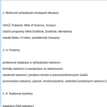
1. Možnosti vyhledávání dostupné literatury
UKAŽ, Pubmed, Web of Science, Scopus
citační programy (Web EndNote, EndNote, Mendeley)
impakt faktor, H-index, predátorské časopisy
2.-4. Proteiny
proteinové databáze a vyhledávání sekvencí
formáty sekvencí a manipulace se sekvencemi
vlastnosti sekvencí, predikce domén a transmembránových úseků
porovnávání sekvencí, párové, mnohonásobné, vyhledání podobných sekvencí (B
5.-9. Nukleové kyseliny
databáze DNA sekvencí