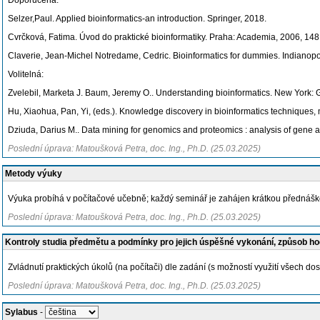
Doporučená:
Selzer,Paul. Applied bioinformatics-an introduction. Springer, 2018.
Cvrčková, Fatima. Úvod do praktické bioinformatiky. Praha: Academia, 2006, 14
Claverie, Jean-Michel Notredame, Cedric. Bioinformatics for dummies. Indianopo
Volitelná:
Zvelebil, Marketa J. Baum, Jeremy O.. Understanding bioinformatics. New York:
Hu, Xiaohua, Pan, Yi, (eds.). Knowledge discovery in bioinformatics techniques,
Dziuda, Darius M.. Data mining for genomics and proteomics : analysis of gene 
Poslední úprava: Matoušková Petra, doc. Ing., Ph.D. (25.03.2025)
Metody výuky
Výuka probíhá v počítačové učebně; každý seminář je zahájen krátkou přednáško
Poslední úprava: Matoušková Petra, doc. Ing., Ph.D. (25.03.2025)
Kontroly studia předmětu a podmínky pro jejich úspěšné vykonání, způsob h
Zvládnutí praktických úkolů (na počítači) dle zadání (s možností využití všech do
Poslední úprava: Matoušková Petra, doc. Ing., Ph.D. (25.03.2025)
Sylabus
-