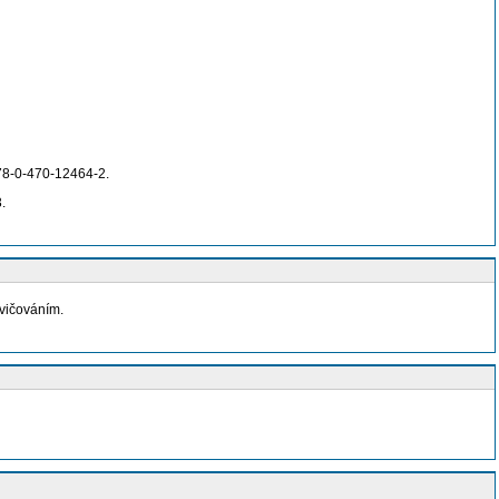
978-0-470-12464-2.
.
cvičováním.