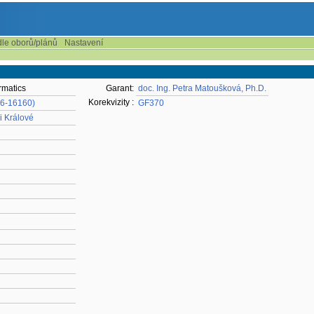
dle oborů/plánů
Nastavení
rmatics
Garant:
doc. Ing. Petra Matoušková, Ph.D.
Korekvizity :
16-16160)
GF370
i Králové