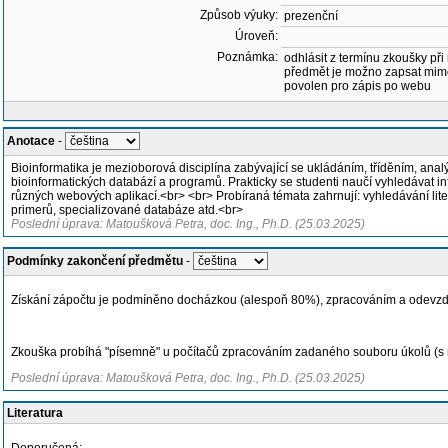
Způsob výuky:
prezenční
Úroveň:
Poznámka:
odhlásit z termínu zkoušky při
předmět je možno zapsat mim
povolen pro zápis po webu
Anotace
-
Bioinformatika je mezioborová disciplína zabývající se ukládáním, tříděním, ana
bioinformatických databází a programů. Prakticky se studenti naučí vyhledávat i
různých webových aplikací.<br> <br> Probíraná témata zahrnují: vyhledávání lite
primerů, specializované databáze atd.<br>
Poslední úprava: Matoušková Petra, doc. Ing., Ph.D. (25.03.2025)
Podmínky zakončení předmětu
-
Získání zápočtu je podmíněno docházkou (alespoň 80%), zpracováním a odevzdá
Zkouška probíhá "písemně" u počítačů zpracováním zadaného souboru úkolů (s m
Poslední úprava: Matoušková Petra, doc. Ing., Ph.D. (25.03.2025)
Literatura