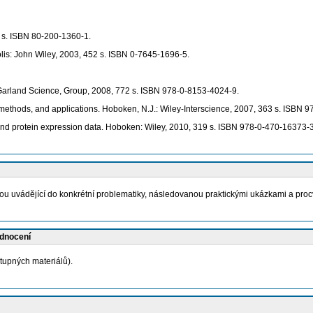
8 s. ISBN 80-200-1360-1.
lis: John Wiley, 2003, 452 s. ISBN 0-7645-1696-5.
 Garland Science, Group, 2008, 772 s. ISBN 978-0-8153-4024-9.
 methods, and applications. Hoboken, N.J.: Wiley-Interscience, 2007, 363 s. ISBN 
and protein expression data. Hoboken: Wiley, 2010, 319 s. ISBN 978-0-470-16373-3
u uvádějící do konkrétní problematiky, následovanou praktickými ukázkami a pro
odnocení
stupných materiálů).