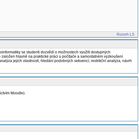
Rozvrh LS
bioinformatiky se studenti dozvědí o možnostech využití dostupných
je založen hlavně na praktické práci u počítače a samostatném vyzkoušení
alýza jejich vlastností, hledání podobných sekvencí, restrikční analýza, návrh
ictvím Moodle).