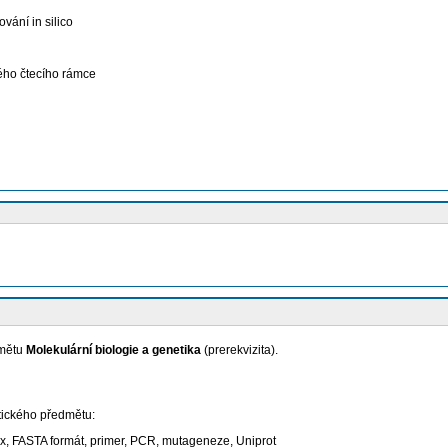
vání in silico
ného čtecího rámce
dmětu
Molekulární biologie a genetika
(prerekvizita).
ktického předmětu:
ex, FASTA formát, primer, PCR, mutageneze, Uniprot