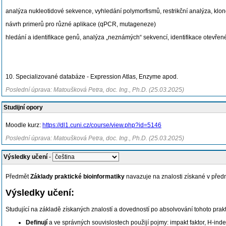
analýza nukleotidové sekvence, vyhledání polymorfismů, restrikční analýza, klono
návrh primerů pro různé aplikace (qPCR, mutageneze)
hledání a identifikace genů, analýza „neznámých“ sekvencí, identifikace otevře
10. Specializované databáze - Expression Atlas, Enzyme apod.
Poslední úprava: Matoušková Petra, doc. Ing., Ph.D. (25.03.2025)
Studijní opory
Moodle kurz:
https://dl1.cuni.cz/course/view.php?id=5146
Poslední úprava: Matoušková Petra, doc. Ing., Ph.D. (25.03.2025)
Výsledky učení
-
Předmět
Základy praktické bioinformatiky
navazuje na znalosti získané v pře
Výsledky učení:
Studující na základě získaných znalostí a dovedností po absolvování tohoto pra
Definují
a ve správných souvislostech použijí pojmy: impakt faktor, H-ind