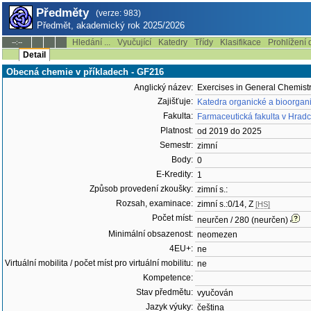
Předměty
(verze: 983)
Předmět, akademický rok 2025/2026
Hledání ...
Vyučující
Katedry
Třídy
Klasifikace
Prohlížení 
--:--
Detail
Obecná chemie v příkladech - GF216
Anglický název:
Exercises in General Chemist
Zajišťuje:
Katedra organické a bioorgan
Fakulta:
Farmaceutická fakulta v Hradc
Platnost:
od 2019 do 2025
Semestr:
zimní
Body:
0
E-Kredity:
1
Způsob provedení zkoušky:
zimní s.:
Rozsah, examinace:
zimní s.:0/14, Z
[HS]
Počet míst:
neurčen / 280 (neurčen)
Minimální obsazenost:
neomezen
4EU+:
ne
Virtuální mobilita / počet míst pro virtuální mobilitu:
ne
Kompetence:
Stav předmětu:
vyučován
Jazyk výuky:
čeština