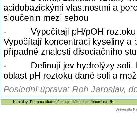
acidobazickými vlastnostmi a poro
sloučenin mezi sebou
- Vypočítají pH/pOH roztoku sla
Vypočítají koncentraci kyseliny 
případně znalosti disociačního stu
- Definují jev hydrolýzy solí. N
oblast pH roztoku dané soli a možn
Poslední úprava: Roh Jaroslav, d
Kontakty
Podpora studentů se speciálními potřebami na UK
Univerzita K