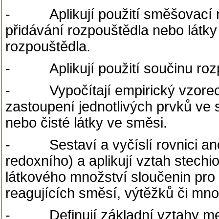
- Aplikují použití směšovací ro
přidávání rozpouštědla nebo látk
rozpouštědla.
- Aplikují použití součinu rozp
- Vypočítají empirický vzorec s
zastoupení jednotlivých prvků ve 
nebo čisté látky ve směsi.
- Sestaví a vyčíslí rovnici ano
redoxního) a aplikují vztah stechi
látkového množství sloučenin pro 
reagujících směsí, výtěžků či mno
- Definují základní vztahy mezi 