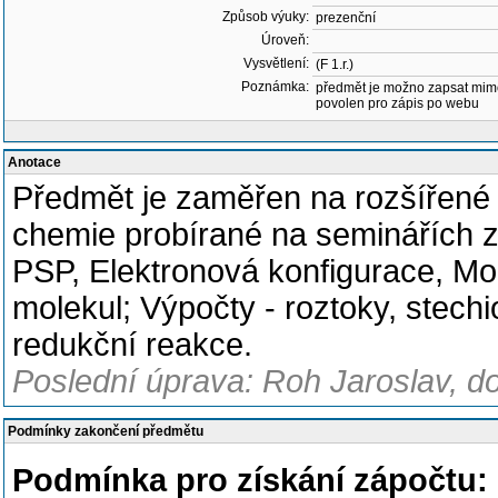
Způsob výuky:
prezenční
Úroveň:
Vysvětlení:
(F 1.r.)
Poznámka:
předmět je možno zapsat mim
povolen pro zápis po webu
Anotace
Předmět je zaměřen na rozšířené
chemie probírané na seminářích 
PSP, Elektronová konfigurace, Mole
molekul; Výpočty - roztoky, stech
redukční reakce.
Poslední úprava: Roh Jaroslav, d
Podmínky zakončení předmětu
Podmínka pro získání zápočtu: