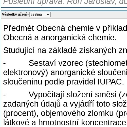
Poslední úprava: Roh Jaroslav, d
Výsledky učení
-
Předmět Obecná chemie v příklad
Obecná a anorganická chemie.
Studující na základě získaných zn
- Sestaví vzorec (stechiometric
elektronový) anorganické sloučen
sloučeninu podle pravidel IUPAC.
- Vypočítají složení směsi (zej
zadaných údajů a vyjádří toto sl
(procent), objemového zlomku (pr
látkové a hmotnostní koncentrace