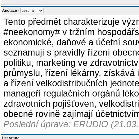
Anotace
-
Tento předmět charakterizuje vý
#neekonomy# v tržním hospodářstv
ekonomické, daňové a účetní souv
seznamují s pravidly řízení obecn
politiku, marketing ve zdravotnictv
průmyslu, řízení lékárny, získáv
a řízení velkodistribučních jednot
manageři regulačních orgánů lékov
zdravotních pojišťoven, velkodistr
obecné rovině zajímají účetnict
Poslední úprava: ERUDIO (21.03
Literatura