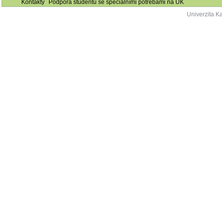
Kontakty
Podpora studentů se speciálními potřebami na UK
Univerzita K