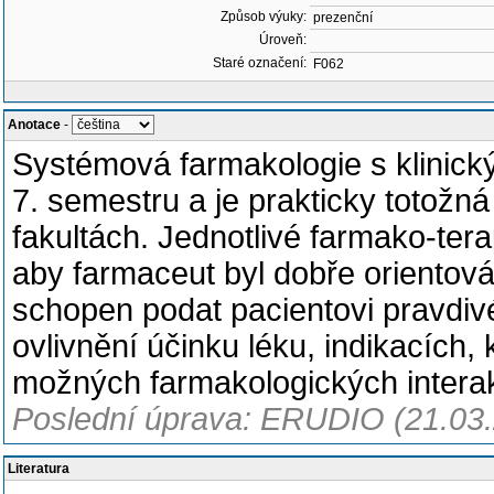
Způsob výuky:
prezenční
Úroveň:
Staré označení:
F062
Anotace
-
Systémová farmakologie s klinick
7. semestru a je prakticky totožná
fakultách. Jednotlivé farmako-ter
aby farmaceut byl dobře orientová
schopen podat pacientovi pravdiv
ovlivnění účinku léku, indikacích,
možných farmakologických interak
Poslední úprava: ERUDIO (21.03
Literatura