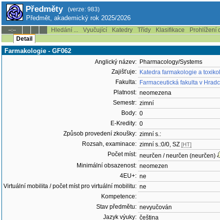
Předměty
(verze: 983)
Předmět, akademický rok 2025/2026
Hledání ...
Vyučující
Katedry
Třídy
Klasifikace
Prohlížení 
--:--
Detail
Farmakologie - GF062
Anglický název:
Pharmacology/Systems
Zajišťuje:
Katedra farmakologie a toxiko
Fakulta:
Farmaceutická fakulta v Hradc
Platnost:
neomezena
Semestr:
zimní
Body:
0
E-Kredity:
0
Způsob provedení zkoušky:
zimní s.:
Rozsah, examinace:
zimní s.:0/0, SZ
[HT]
Počet míst:
neurčen / neurčen (neurčen)
Minimální obsazenost:
neomezen
4EU+:
ne
Virtuální mobilita / počet míst pro virtuální mobilitu:
ne
Kompetence:
Stav předmětu:
nevyučován
Jazyk výuky:
čeština