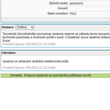
Způsob výuky:
prezenční
Úroveň:
Staré označení:
F021
Anotace
-
Teoretická část předmětu seznamuje studenty nejprve se základy teorie dynamick
technické parametry a možnosti využití v praxi. V praktické výuce studenti zís
Excel.
Poslední úprava: ERUDIO (21.03.2006)
Literatura
soubory ve veřejných složkách elektronické pošty
Poslední úprava: ERUDIO (21.03.2006)
Kontakty
Podpora studentů se speciálními potřebami na UK