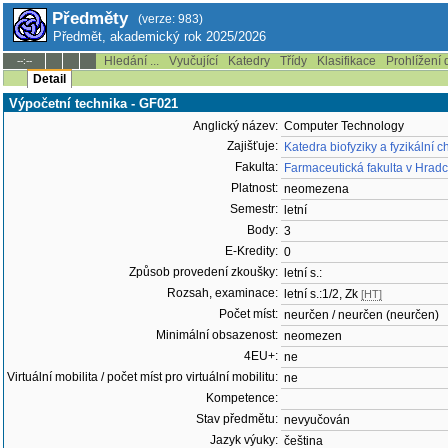
Předměty
(verze: 983)
Předmět, akademický rok 2025/2026
Hledání ...
Vyučující
Katedry
Třídy
Klasifikace
Prohlížení 
--:--
Detail
Výpočetní technika - GF021
Anglický název:
Computer Technology
Zajišťuje:
Katedra biofyziky a fyzikální 
Fakulta:
Farmaceutická fakulta v Hradc
Platnost:
neomezena
Semestr:
letní
Body:
3
E-Kredity:
0
Způsob provedení zkoušky:
letní s.:
Rozsah, examinace:
letní s.:1/2, Zk
[HT]
Počet míst:
neurčen / neurčen (neurčen)
Minimální obsazenost:
neomezen
4EU+:
ne
Virtuální mobilita / počet míst pro virtuální mobilitu:
ne
Kompetence:
Stav předmětu:
nevyučován
Jazyk výuky:
čeština