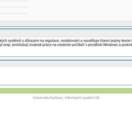
ých systémů s důrazem na regulace, modelování a vysvětluje hlavní pojmy teorie in
kávají resp. prohlubují znalosti práce na osobním počítači v prostředí Windows a 
Univerzita Karlova
|
Informační systém UK