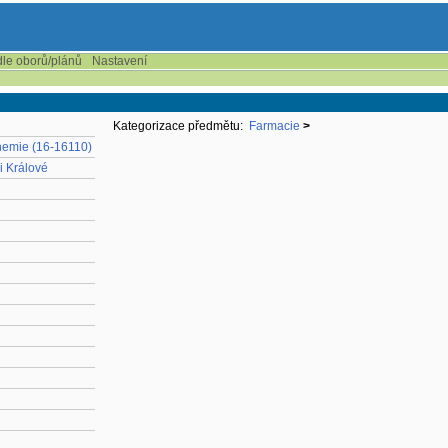
dle oborů/plánů
Nastavení
Kategorizace předmětu:
Farmacie
>
chemie (16-16110)
i Králové