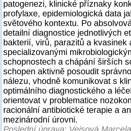
patogenezi, klinické příznaky kon
profylaxe, epidemiologická data jak
světového kontextu. Po absolvová
detailní diagnostice jednotlivých 
bakterií, virů, parazitů a kvasine
specializovanými mikrobiologický
schopnostech a chápání širších s
schopen aktivně posoudit správnos
nálezu, vhodně komunikovat s kli
optimálního diagnostického a lé
orientovat v problematice nozoko
racionální antibiotické terapie a an
mezinárodní úrovni.
Poslední úprava: Vejsová Marcela