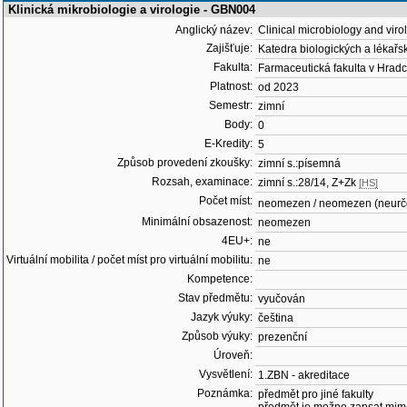
Klinická mikrobiologie a virologie - GBN004
Anglický název:
Clinical microbiology and viro
Zajišťuje:
Katedra biologických a lékař
Fakulta:
Farmaceutická fakulta v Hradc
Platnost:
od 2023
Semestr:
zimní
Body:
0
E-Kredity:
5
Způsob provedení zkoušky:
zimní s.:písemná
Rozsah, examinace:
zimní s.:28/14, Z+Zk
[HS]
Počet míst:
neomezen / neomezen (neurč
Minimální obsazenost:
neomezen
4EU+:
ne
Virtuální mobilita / počet míst pro virtuální mobilitu:
ne
Kompetence:
Stav předmětu:
vyučován
Jazyk výuky:
čeština
Způsob výuky:
prezenční
Úroveň:
Vysvětlení:
1.ZBN - akreditace
Poznámka:
předmět pro jiné fakulty