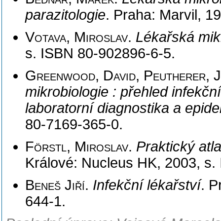
parazitologie
. Praha: Marvil, 
Votava, Miroslav
.
Lékařská mikr
s. ISBN 80-902896-6-5.
Greenwood, David, Peutherer, J
mikrobiologie : přehled infekč
laboratorní diagnostika a epid
80-7169-365-0.
Förstl, Miroslav
.
Praktický atl
Králové: Nucleus HK, 2003, s.
Beneš Jiří
.
Infekční lékařství
. P
644-1.