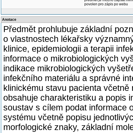
předmět je možno zapsat mim
povolen pro zápis po webu
Anotace
Předmět prohlubuje základní pozna
o vlastnostech lékařsky významn
klinice, epidemiologii a terapii 
informace o mikrobiologických vy
indikace mikrobiologických vyšetř
infekčního materiálu a správné i
klinickému stavu pacienta včetně 
obsahuje charakteristiku a popis i
soustav s cílem podat informace o
systému včetně popisu jednotlivý
morfologické znaky, základní mole