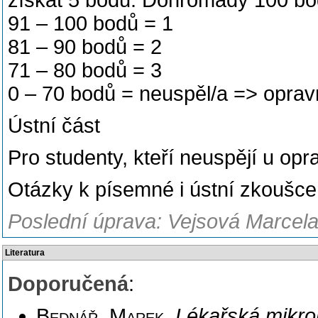
získat 5 bodů. Dohromady 100 bo
91 – 100 bodů = 1
81 – 90 bodů = 2
71 – 80 bodů = 3
0 – 70 bodů = neuspěl/a => oprav
Ústní část
Pro studenty, kteří neuspějí u opr
Otázky k písemné i ústní zkoušc
Poslední úprava: Vejsová Marcela
Literatura
Doporučená
:
Bednář, Marek
.
Lékařská mikrobi