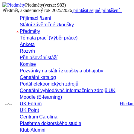
Předměty
(verze: 983)
Předmět, akademický rok 2025/2026
přihlásit se
jiné přihlášení
Přijímací řízení
Státní závěrečné zkoušky
Předměty
x
Témata prací (Výběr práce)
Anketa
Rozvrh
Přihlašování stáží
Komise
Pozvánky na státní zkoušky a obhajoby
Centrální katalog
Portál elektronických zdrojů
Centrální vyhledávač informačních zdrojů UK
Moodle (E-learning)
--:--
UK Forum
Hledání 
UK Point
Centrum Carolina
Platforma doktorského studia
Klub Alumni