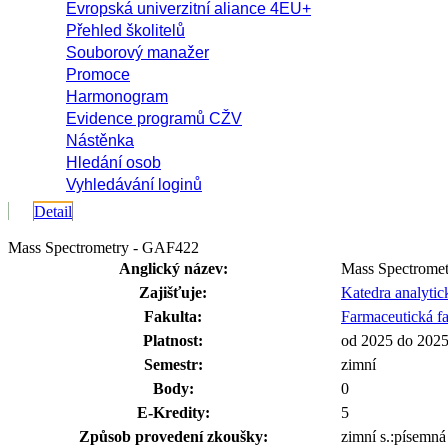
Evropská univerzitní aliance 4EU+
Přehled školitelů
Souborový manažer
Promoce
Harmonogram
Evidence programů CŽV
Nástěnka
Hledání osob
Vyhledávání loginů
Detail
Mass Spectrometry - GAF422
Anglický název:
Mass Spectromet
Zajišťuje:
Katedra analyti
Fakulta:
Farmaceutická fa
Platnost:
od 2025 do 202
Semestr:
zimní
Body:
0
E-Kredity:
5
Způsob provedení zkoušky:
zimní s.:písemná