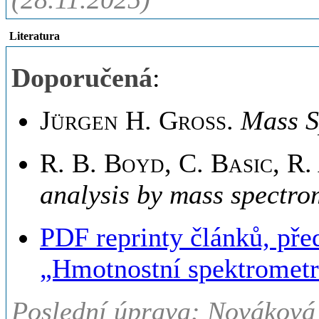
Literatura
Doporučená
:
Jürgen H. Gross
.
Mass S
R. B. Boyd, C. Basic, R.
analysis by mass spectro
PDF reprinty článků, pře
„Hmotnostní spektrometr
Poslední úprava: Nováková 