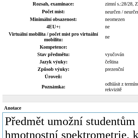
Rozsah, examinace:
zimní s.:28/28, 
Počet míst:
neurčen / neurče
Minimální obsazenost:
neomezen
4EU+:
ne
Virtuální mobilita / počet míst pro virtuální
ne
mobilitu:
Kompetence:
Stav předmětu:
vyučován
Jazyk výuky:
čeština
Způsob výuky:
prezenční
Úroveň:
odhlásit z termí
Poznámka:
rekvizitě
Anotace
Předmět umožní studentům s
hmotnostní spektrometrie, k