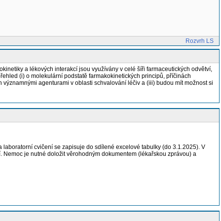
Rozvrh LS
etiky a lékových interakcí jsou využívány v celé šíři farmaceutických odvětví,
řehled (i) o molekulární podstatě farmakokinetických principů, příčinách
h významnými agenturami v oblasti schvalování léčiv a (iii) budou mít možnost si
a laboratorní cvičení se zapisuje do sdílené excelové tabulky (do 3.1.2025). V
šení. Nemoc je nutné doložit věrohodným dokumentem (lékařskou zprávou) a