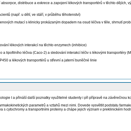
ení absorpce, distribuce a exkrece a zapojení lékových transportérů v těchto dějích
ientů (např. u dětí, ve stáří, v průběhu těhotenství)
y genových mutací s klinicky prokázaným dopadem na osud léčiva v těle, shrnutí pro
tování lékových interakcí na těchto enzymech (inhibice)
 a lipofilního léčiva (Caco-2) a sledování interakcí léčiv s lékovými transportéry 
0 a lékových transportérů u střevní a jaterní buněčné linie
ogie I a přináší další poznatky využitelné studenty i při přípravě na závěrečnou k
makokinetických parametrů a vztahů mezi nimi. Dovede vysvětlit podstatu farmakokine
iva s cytochromy a transportními proteiny a chápe jejich význam v preklinickém hodn