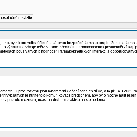
 nesplněné rekvizitě
 nezbytné pro volbu účinné a zároveň bezpečné farmakoterapie. Znalosti farmakokin
 i do výzkumu a vývoje léčiv. V rámci předmětu Farmakokinetika posluchači získají p
ních metodách používaných k hodnocení farmakokinetických interakcí a doporučovanýc
mestru. Oproti rozvrhu jsou laboratorní cvičení zahájen dříve, a to již 14.3.2025.N
 ze tří vypsaných je nutné toto komunikovat s předstihem, aby bylo možné najít ře
o v případě možnosti, účast na druhém praktiku na stejné téma.