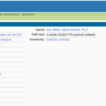
dle oborů/plánů
Nastavení
Garant:
doc. RNDr. Jakub Hofman, Ph.D.
Patří mezi:
logie (16-16170)
2.ročník 2026/27 PS povinně volitelné
Korekvizity :
i Králové
GAF339
,
GAF340