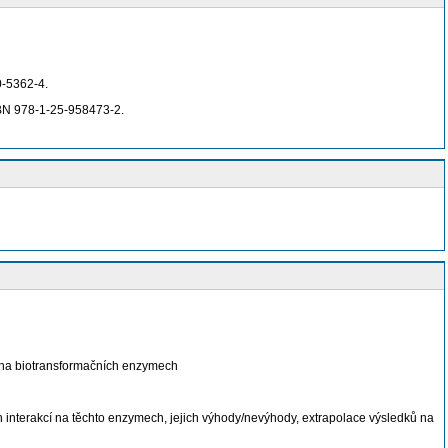
0-5362-4.
ISBN 978-1-25-958473-2.
í na biotransformačních enzymech
ých interakcí na těchto enzymech, jejich výhody/nevýhody, extrapolace výsledků na