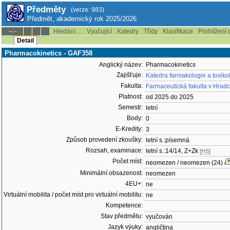
Předměty
(verze: 983)
Předmět, akademický rok 2025/2026
Hledání ...
Vyučující
Katedry
Třídy
Klasifikace
Prohlížení 
--:--
Detail
Pharmacokinetics - GAF358
Anglický název:
Pharmacokinetics
Zajišťuje:
Katedra farmakologie a toxiko
Fakulta:
Farmaceutická fakulta v Hradc
Platnost:
od 2025 do 2025
Semestr:
letní
Body:
0
E-Kredity:
3
Způsob provedení zkoušky:
letní s.:písemná
Rozsah, examinace:
letní s.:14/14, Z+Zk
[HS]
Počet míst:
neomezen / neomezen (24)
Minimální obsazenost:
neomezen
4EU+:
ne
Virtuální mobilita / počet míst pro virtuální mobilitu:
ne
Kompetence:
Stav předmětu:
vyučován
Jazyk výuky:
angličtina