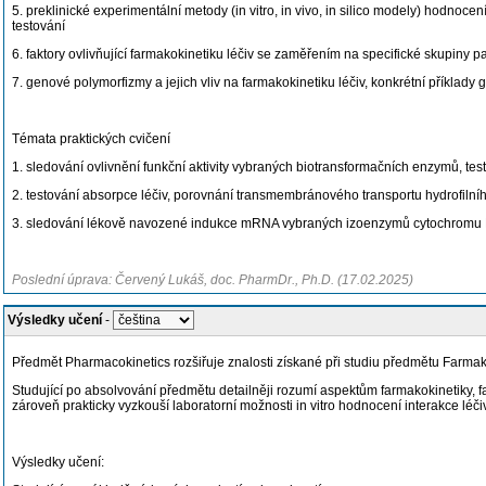
5. preklinické experimentální metody (in vitro, in vivo, in silico modely) hodnoc
testování
6. faktory ovlivňující farmakokinetiku léčiv se zaměřením na specifické skupiny pac
7. genové polymorfizmy a jejich vliv na farmakokinetiku léčiv, konkrétní příklad
Témata praktických cvičení
1. sledování ovlivnění funkční aktivity vybraných biotransformačních enzymů, tes
2. testování absorpce léčiv, porovnání transmembránového transportu hydrofilního
3. sledování lékově navozené indukce mRNA vybraných izoenzymů cytochromu P45
Poslední úprava: Červený Lukáš, doc. PharmDr., Ph.D. (17.02.2025)
Výsledky učení
-
Předmět Pharmacokinetics rozšiřuje znalosti získané při studiu předmětu Farmakol
Studující po absolvování předmětu detailněji rozumí aspektům farmakokinetiky, far
zároveň prakticky vyzkouší laboratorní možnosti in vitro hodnocení interakce léč
Výsledky učení: