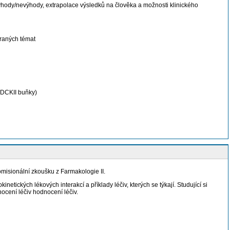
, výhody/nevýhody, extrapolace výsledků na člověka a možnosti klinického
braných témat
(MDCKII buňky)
omisionální zkoušku z Farmakologie II.
tických lékových interakcí a příklady léčiv, kterých se týkají. Studující si
ocení léčiv hodnocení léčiv.