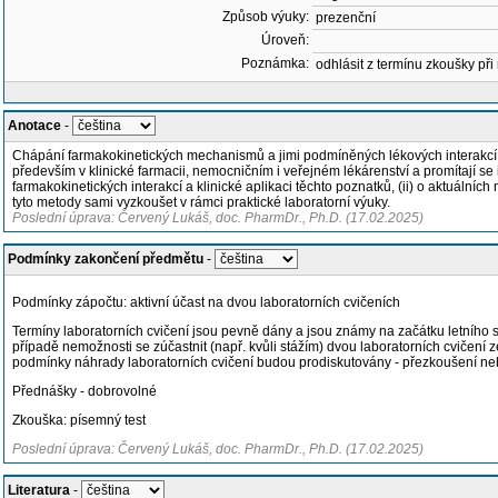
Způsob výuky:
prezenční
Úroveň:
Poznámka:
odhlásit z termínu zkoušky při
Anotace
-
Chápání farmakokinetických mechanismů a jimi podmíněných lékových interakcí je
především v klinické farmacii, nemocničním i veřejném lékárenství a promítají se
farmakokinetických interakcí a klinické aplikaci těchto poznatků, (ii) o aktuál
tyto metody sami vyzkoušet v rámci praktické laboratorní výuky.
Poslední úprava: Červený Lukáš, doc. PharmDr., Ph.D. (17.02.2025)
Podmínky zakončení předmětu
-
Podmínky zápočtu: aktivní účast na dvou laboratorních cvičeních
Termíny laboratorních cvičení jsou pevně dány a jsou známy na začátku letního se
případě nemožnosti se zúčastnit (např. kvůli stážím) dvou laboratorních cvičení
podmínky náhrady laboratorních cvičení budou prodiskutovány - přezkoušení neb
Přednášky - dobrovolné
Zkouška: písemný test
Poslední úprava: Červený Lukáš, doc. PharmDr., Ph.D. (17.02.2025)
Literatura
-