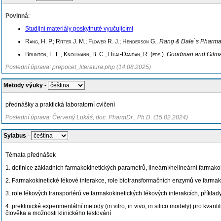
Povinná
:
Studijní materiály poskytnuté vyučujícími
Rang, H. P.; Ritter J. M.; Flower R. J.; Henderson G.
.
Rang & Dale`s Pharma
Brunton, L. L.; Knollmann, B. C.; Hilal-Dandan, R. (eds.)
.
Goodman and Gilman'
Poslední úprava: prepocet_literatura.php (14.08.2025)
Metody výuky
-
přednášky a praktická laboratorní cvičení
Poslední úprava: Červený Lukáš, doc. PharmDr., Ph.D. (15.02.2024)
Sylabus
-
Témata přednášek
1. definice základních farmakokinetických parametrů, lineární/nelineární farmako
2. Farmakokinetické lékové interakce, role biotransformačních enzymů ve farmak
3. role lékových transportérů ve farmakokinetických lékových interakcích, příkla
4. preklinické experimentální metody (in vitro, in vivo, in silico modely) pro kv
člověka a možnosti klinického testování