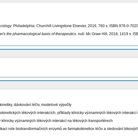
cology
. Philadelphia: Churchill Livingstone Elsevier, 2016, 760 s. ISBN 978-0-702
s the pharmacological basis of therapeutics
. null: Mc Graw Hill, 2018, 1419 s. 
kinetiky, dávkování léčiv, modelové výpočty
okinetických lékových interakcích, příklady klinicky významných lékových interakc
dy klinicky významných lékových interakcí na lékových transportérech
antifikaci role biotransformačních enzymů ve farmakokinetice léčiv a sledování lékov