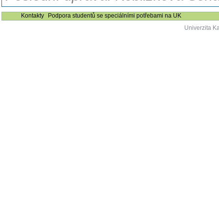
Kontakty
Podpora studentů se speciálními potřebami na UK
Univerzita K