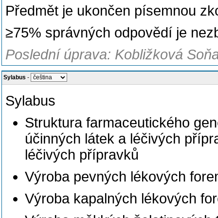
Předmět je ukončen písemnou zk
≥75% správných odpovědí je nez
Poslední úprava: Kobližková Soňa
Sylabus
-
Sylabus
Struktura farmaceutického gen
účinných látek a léčivých přípr
léčivých přípravků
Výroba pevných lékových for
Výroba kapalných lékových fo