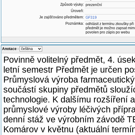
Způsob výuky:
prezenční
Úroveň:
Je zajišťováno předmětem:
GF319
Poznámka:
odhlásit z termínu zkoušky při
předmět je možno zapsat mim
povolen pro zápis po webu
Anotace
-
Povinně volitelný předmět, 4. úse
letní semestr Předmět je určen po
Průmyslová výroba farmaceutických
součástí skupiny předmětů sloužíc
technologie. K dalšímu rozšíření a
průmyslové výroby léčivých přípra
denní stáž ve výrobním závodě TE
Komárov v květnu (aktuální termín