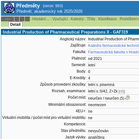
Předměty
(verze: 983)
Předmět, akademický rok 2025/2026
Hledání ...
Vyučující
Katedry
Třídy
Klasifikace
Prohlížení 
--:--
Detail
Industrial Production of Pharmaceutical Preparations II - GAF319
Anglický název:
Industrial Production of Pharm
Zajišťuje:
Katedra farmaceutické techno
Fakulta:
Farmaceutická fakulta v Hradc
Platnost:
od 2021
Semestr:
letní
Body:
0
E-Kredity:
4
Způsob provedení zkoušky:
letní s.:písemná
Rozsah, examinace:
letní s.:0/42, Z+Zk
[HS]
Počet míst:
neurčen / neurčen (5)
Minimální obsazenost:
neomezen
4EU+:
ne
Virtuální mobilita / počet míst pro virtuální mobilitu:
ne
Kompetence:
Stav předmětu:
nevyučován
Jazyk výuky:
angličtina