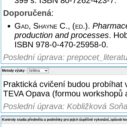
399 s. ISBN 80-7262-423-7.
Doporučená
:
Gad, Shayne C., (ed.)
.
Pharmace
production and processes
. Ho
ISBN 978-0-470-25958-0.
Poslední úprava: prepocet_literat
Metody výuky
-
Praktická cvičení budou probíhat 
TEVA Opava (formou workshopů a e
Poslední úprava: Kobližková Soňa
Kontroly studia předmětu a podmínky pro jejich úspěšné vykonání, způsob h