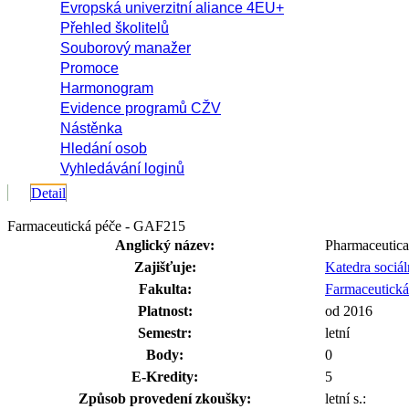
Evropská univerzitní aliance 4EU+
Přehled školitelů
Souborový manažer
Promoce
Harmonogram
Evidence programů CŽV
Nástěnka
Hledání osob
Vyhledávání loginů
Detail
Farmaceutická péče - GAF215
Anglický název:
Pharmaceutica
Zajišťuje:
Katedra sociál
Fakulta:
Farmaceutická
Platnost:
od 2016
Semestr:
letní
Body:
0
E-Kredity:
5
Způsob provedení zkoušky:
letní s.: