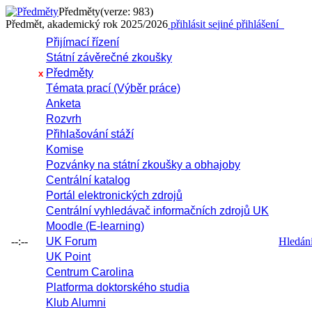
Předměty
(verze: 983)
Předmět, akademický rok 2025/2026
přihlásit se
jiné přihlášení
Přijímací řízení
Státní závěrečné zkoušky
Předměty
x
Témata prací (Výběr práce)
Anketa
Rozvrh
Přihlašování stáží
Komise
Pozvánky na státní zkoušky a obhajoby
Centrální katalog
Portál elektronických zdrojů
Centrální vyhledávač informačních zdrojů UK
Moodle (E-learning)
--:--
UK Forum
Hledání 
UK Point
Centrum Carolina
Platforma doktorského studia
Klub Alumni