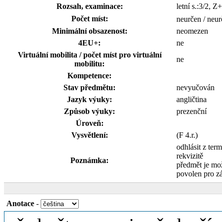
Rozsah, examinace:
letní s.:3/2, 
Počet míst:
neurčen / neur
Minimální obsazenost:
neomezen
4EU+:
ne
Virtuální mobilita / počet míst pro virtuální
ne
mobilitu:
Kompetence:
Stav předmětu:
nevyučován
Jazyk výuky:
angličtina
Způsob výuky:
prezenční
Úroveň:
Vysvětlení:
(F 4.r.)
odhlásit z ter
rekvizitě
Poznámka:
předmět je mo
povolen pro z
Anotace
-