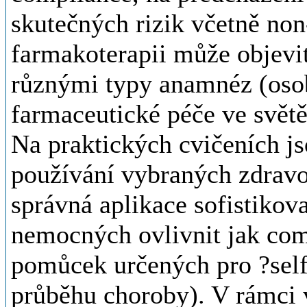
skutečných rizik včetně non
farmakoterapii může objevit
různými typy anamnéz (osob
farmaceutické péče ve svět
Na praktických cvičeních j
používání vybraných zdravo
správná aplikace sofistiko
nemocných ovlivnit jak comp
pomůcek určených pro ?sel
průběhu choroby). V rámci 