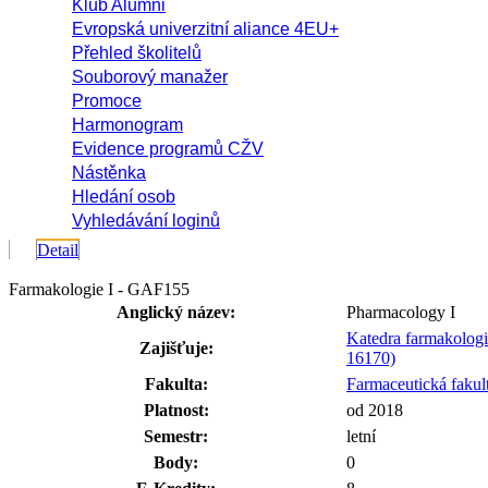
Klub Alumni
Evropská univerzitní aliance 4EU+
Přehled školitelů
Souborový manažer
Promoce
Harmonogram
Evidence programů CŽV
Nástěnka
Hledání osob
Vyhledávání loginů
Detail
Farmakologie I - GAF155
Anglický název:
Pharmacology I
Katedra farmakologie
Zajišťuje:
16170)
Fakulta:
Farmaceutická fakul
Platnost:
od 2018
Semestr:
letní
Body:
0