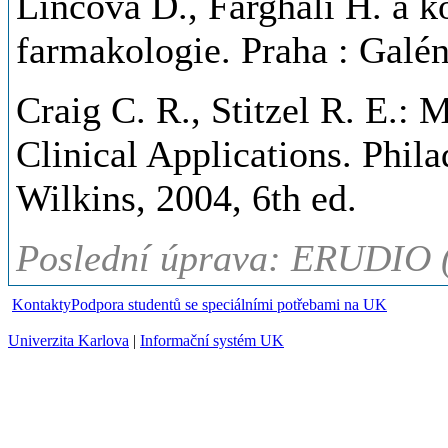
Lincová D., Farghali H. a k
farmakologie. Praha : Galé
Craig C. R., Stitzel R. E.
Clinical Applications. Phil
Wilkins, 2004, 6th ed.
Poslední úprava: ERUDIO 
Kontakty
Podpora studentů se speciálními potřebami na UK
Univerzita Karlova
|
Informační systém UK