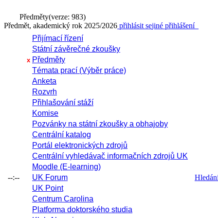
Předměty
(verze: 983)
Předmět, akademický rok 2025/2026
přihlásit se
jiné přihlášení
Přijímací řízení
Státní závěrečné zkoušky
Předměty
x
Témata prací (Výběr práce)
Anketa
Rozvrh
Přihlašování stáží
Komise
Pozvánky na státní zkoušky a obhajoby
Centrální katalog
Portál elektronických zdrojů
Centrální vyhledávač informačních zdrojů UK
Moodle (E-learning)
--:--
UK Forum
Hledání 
UK Point
Centrum Carolina
Platforma doktorského studia