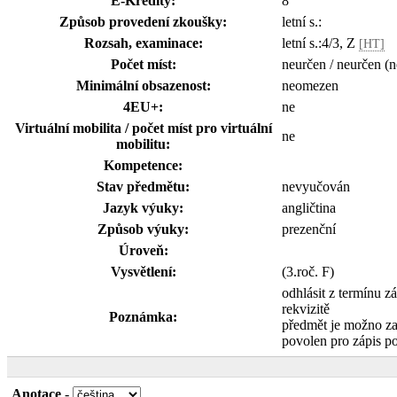
E-Kredity:
8
Způsob provedení zkoušky:
letní s.:
Rozsah, examinace:
letní s.:4/3, Z
[HT]
Počet míst:
neurčen / neurčen (
Minimální obsazenost:
neomezen
4EU+:
ne
Virtuální mobilita / počet míst pro virtuální
ne
mobilitu:
Kompetence:
Stav předmětu:
nevyučován
Jazyk výuky:
angličtina
Způsob výuky:
prezenční
Úroveň:
Vysvětlení:
(3.roč. F)
odhlásit z termínu z
rekvizitě
Poznámka:
předmět je možno z
povolen pro zápis p
Anotace
-