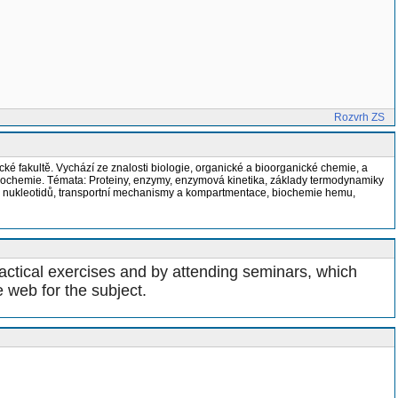
Rozvrh ZS
 fakultě. Vychází ze znalosti biologie, organické a bioorganické chemie, a
obiochemie. Témata: Proteiny, enzymy, enzymová kinetika, základy termodynamiky
mus nukleotidů, transportní mechanismy a kompartmentace, biochemie hemu,
actical exercises and by attending seminars, which 
e web for the subject.