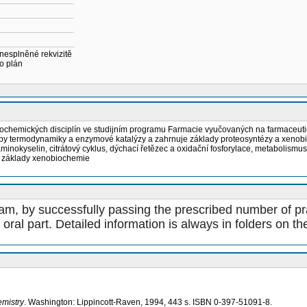
 nesplněné rekvizitě
o plán
chemických disciplín ve studijním programu Farmacie vyučovaných na farmaceutické
rincipy termodynamiky a enzymové katalýzy a zahrnuje základy proteosyntézy a xen
minokyselin, citrátový cyklus, dýchací řetězec a oxidační fosforylace, metabolis
, základy xenobiochemie
xam, by successfully passing the prescribed number of pr
ral part. Detailed information is always in folders on th
emistry
. Washington: Lippincott-Raven, 1994, 443 s. ISBN 0-397-51091-8.