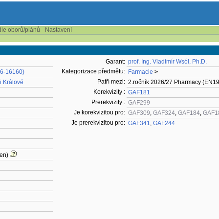
dle oborů/plánů
Nastavení
Garant:
prof. Ing. Vladimír Wsól, Ph.D.
Kategorizace předmětu:
16-16160)
Farmacie
>
Patří mezi:
i Králové
2.ročník 2026/27 Pharmacy (EN19
Korekvizity :
GAF181
Prerekvizity :
GAF299
Je korekvizitou pro:
GAF309
,
GAF324
,
GAF184
,
GAF1
Je prerekvizitou pro:
GAF341
,
GAF244
en)