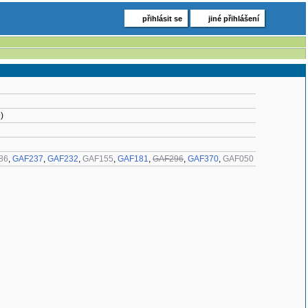
přihlásit se
jiné přihlášení
)
86
,
GAF237
,
GAF232
,
GAF155
,
GAF181
,
GAF296
,
GAF370
,
GAF050