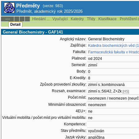
Předměty
(verze: 983)
Předmět, akademický rok 2025/2026
Hledání ...
Vyučující
Katedry
Třídy
Klasifikace
Prohlížení 
--:--
Detail
General Biochemistry - GAF141
Anglický název:
General Biochemistry
Zajišťuje:
Katedra biochemických věd (
Fakulta:
Farmaceutická fakulta v Hradc
Platnost:
od 2024
Semestr:
zimní
Body:
0
E-Kredity:
8
Způsob provedení zkoušky:
zimní s.:kombinovaná
Rozsah, examinace:
zimní s.:56/42, Z+Zk
[HS]
Počet míst:
neomezen / neomezen (neurč
Minimální obsazenost:
neomezen
4EU+:
ne
Virtuální mobilita / počet míst pro virtuální mobilitu:
ne
Kompetence:
Stav předmětu:
vyučován
Jazyk výuky:
angličtina