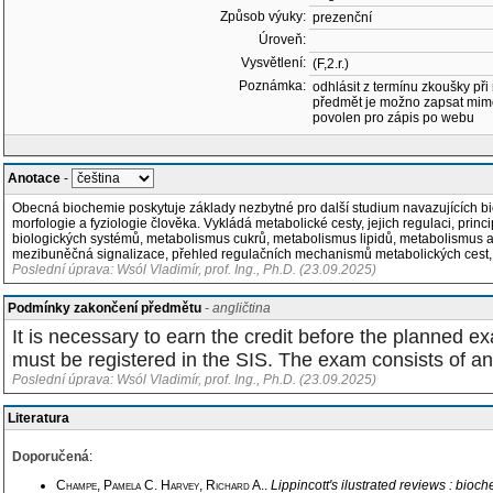
Způsob výuky:
prezenční
Úroveň:
Vysvětlení:
(F,2.r.)
Poznámka:
odhlásit z termínu zkoušky při
předmět je možno zapsat mim
povolen pro zápis po webu
Anotace
-
Obecná biochemie poskytuje základy nezbytné pro další studium navazujících bio
morfologie a fyziologie člověka. Vykládá metabolické cesty, jejich regulaci, p
biologických systémů, metabolismus cukrů, metabolismus lipidů, metabolismus a
mezibuněčná signalizace, přehled regulačních mechanismů metabolických cest
Poslední úprava: Wsól Vladimír, prof. Ing., Ph.D. (23.09.2025)
Podmínky zakončení předmětu
- angličtina
It is necessary to earn the credit before the planned e
must be registered in the SIS. The exam consists of an o
Poslední úprava: Wsól Vladimír, prof. Ing., Ph.D. (23.09.2025)
Literatura
Doporučená
:
Champe, Pamela C. Harvey, Richard A.
.
Lippincott's ilustrated reviews : bioch