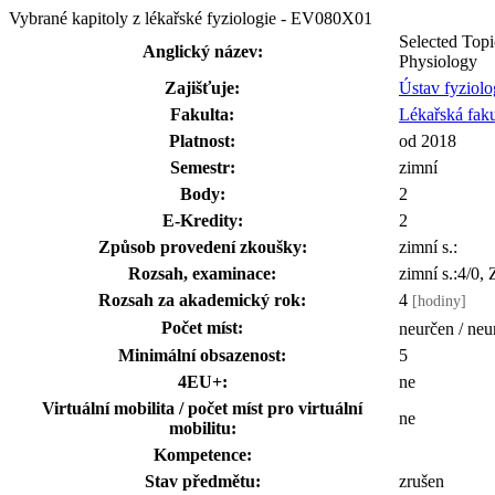
Vybrané kapitoly z lékařské fyziologie - EV080X01
Selected Topi
Anglický název:
Physiology
Zajišťuje:
Ústav fyziolo
Fakulta:
Lékařská faku
Platnost:
od 2018
Semestr:
zimní
Body:
2
E-Kredity:
2
Způsob provedení zkoušky:
zimní s.:
Rozsah, examinace:
zimní s.:4/0,
Rozsah za akademický rok:
4
[hodiny]
Počet míst:
neurčen / neu
Minimální obsazenost:
5
4EU+:
ne
Virtuální mobilita / počet míst pro virtuální
ne
mobilitu:
Kompetence:
Stav předmětu:
zrušen