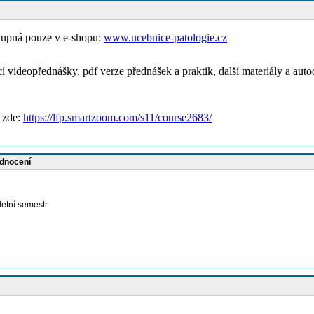
stupná pouze v e-shopu:
www.ucebnice-patologie.cz
cí videopřednášky, pdf verze přednášek a praktik, další materiály a auto
 zde:
https://lfp.smartzoom.com/s11/course2683/
odnocení
letní semestr