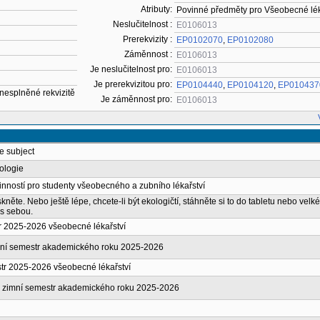
Atributy:
Povinné předměty pro Všeobecné lék
Neslučitelnost :
E0106013
Prerekvizity :
EP0102070
,
EP0102080
Záměnnost :
E0106013
Je neslučitelnost pro:
E0106013
Je prerekvizitou pro:
EP0104440
,
EP0104120
,
EP010437
 nesplněné rekvizitě
Je záměnnost pro:
E0106013
he subject
ologie
nností pro studenty všeobecného a zubního lékařství
iskněte. Nebo ještě lépe, chcete-li být ekologičtí, stáhněte si to do tabletu nebo velk
 s sebou.
er 2025-2026 všeobecné lékařství
imní semestr akademického roku 2025-2026
tr 2025-2026 všeobecné lékařství
 zimní semestr akademického roku 2025-2026