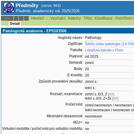
Předměty
(verze: 983)
Předmět, akademický rok 2025/2026
Hledání ...
Vyučující
Katedry
Třídy
Klasifikace
Prohlížení 
--:--
Detail
Patologická anatomie - EP0103500
Anglický název:
Pathology
Zajišťuje:
Šiklův ústav patologie (14-500
Fakulta:
Lékařská fakulta v Plzni
Platnost:
od 2025
Semestr:
zimní
Body:
20
E-Kredity:
20
Způsob provedení zkoušky:
zimní s.:
letní s.:
Rozsah, examinace:
zimní s.:6/3, Z
[HT]
letní s.:6/3, Z+Zk
[HT]
Počet míst:
zimní:neomezen / neomezen 
letní:neomezen / neomezen (
Minimální obsazenost:
neomezen
4EU+:
ne
Virtuální mobilita / počet míst pro virtuální mobilitu:
ne