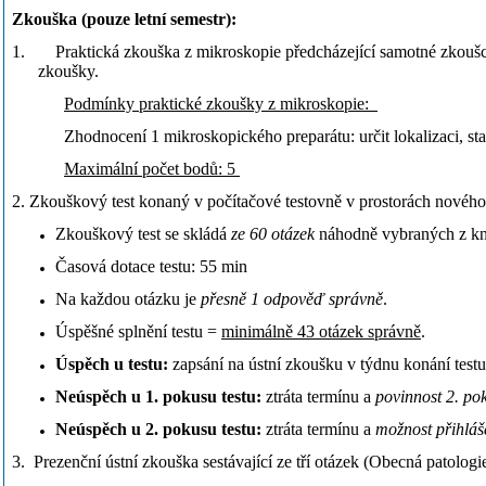
Zkouška (pouze letní semestr):
1. Praktická zkouška z mikroskopie předcházející samotné zkoušce ja
zkoušky.
Podmínky praktické zkoušky z mikroskopie:
Zhodnocení 1 mikroskopického preparátu: určit lokalizaci, st
Maximální počet bodů: 5
2. Zkouškový test konaný v počítačové testovně v prostorách nového 
Zkouškový test se skládá
ze 60 otázek
náhodně vybraných z kn
Časová dotace testu: 55 min
Na každou otázku je
přesně 1 odpověď správně
.
Úspěšné splnění testu =
minimálně 43 otázek správně
.
Úspěch u testu:
zapsání na ústní zkoušku v týdnu konání testu
Neúspěch u 1. pokusu testu:
ztráta termínu a
povinnost 2. po
Neúspěch u 2. pokusu testu:
ztráta termínu a
možnost přihláš
3. Prezenční ústní zkouška sestávající ze tří otázek (Obecná patologi