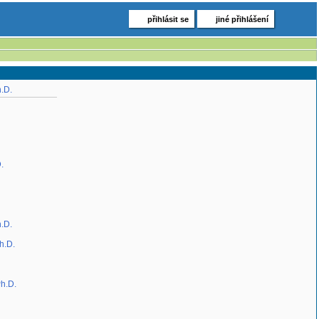
přihlásit se
jiné přihlášení
.D.
.
.D.
h.D.
Ph.D.