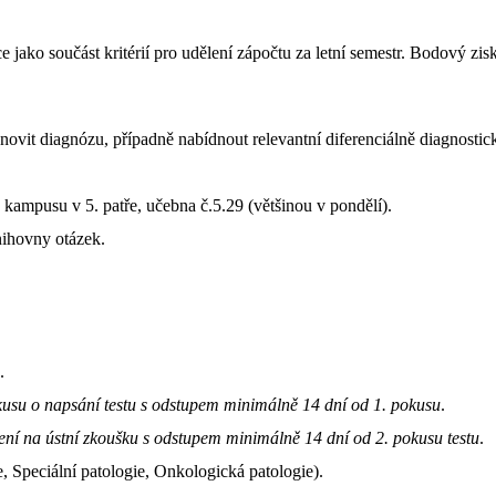
ko součást kritérií pro udělení zápočtu za letní semestr. Bodový zisk
anovit diagnózu, případně nabídnout relevantní diferenciálně diagnosti
kampusu v 5. patře, učebna č.5.29 (většinou v pondělí).
ihovny otázek.
.
kusu o napsání testu s odstupem minimálně 14 dní od 1. pokusu
.
ení na ústní zkoušku s odstupem minimálně 14 dní od 2. pokusu testu
.
e, Speciální patologie, Onkologická patologie).