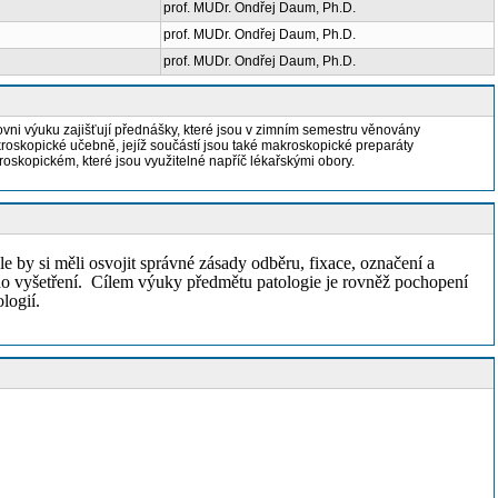
prof. MUDr. Ondřej Daum, Ph.D.
prof. MUDr. Ondřej Daum, Ph.D.
prof. MUDr. Ondřej Daum, Ph.D.
vni výuku zajišťují přednášky, které jsou v zimním semestru věnovány
roskopické učebně, jejíž součástí jsou také makroskopické preparáty
oskopickém, které jsou využitelné napříč lékařskými obory.
e by si měli osvojit správné zásady odběru, fixace, označení a
ého vyšetření. Cílem výuky předmětu patologie je rovněž pochopení
logií.