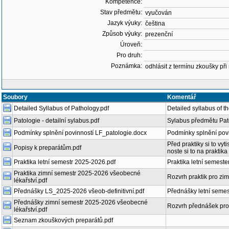
Kompetence:
Stav předmětu:
vyučován
Jazyk výuky:
čeština
Způsob výuky:
prezenční
Úroveň:
Pro druh:
Poznámka:
odhlásit z termínu zkoušky při
Soubory
Komentář
Detailed Syllabus of Pathology.pdf
Detailed syllabus of t
Patologie - detailní sylabus.pdf
Sylabus předmětu Pat
Podmínky splnění povinností LF_patologie.docx
Podmínky splnění povi
Před praktiky si to vyt
Popisy k preparátům.pdf
noste si to na praktika
Praktika letní semestr 2025-2026.pdf
Praktika letní semest
Praktika zimní semestr 2025-2026 všeobecné
Rozvrh praktik pro z
lékařství.pdf
Přednášky LS_2025-2026 všeob-definitivní.pdf
Přednášky letní semes
Přednášky zimní semestr 2025-2026 všeobecné
Rozvrh přednášek pro
lékařství.pdf
Seznam zkouškových preparátů.pdf