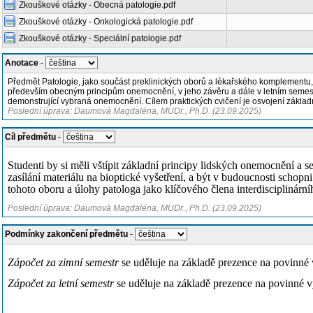
Zkouškové otázky - Obecná patologie.pdf
Zkouškové otázky - Onkologická patologie.pdf
Zkouškové otázky - Speciální patologie.pdf
Anotace
-
Předmět Patologie, jako součást preklinických oborů a lékařského komplementu, 
především obecným principům onemocnění, v jeho závěru a dále v letním semestru
demonstrující vybraná onemocnění. Cílem praktických cvičení je osvojení základ
Poslední úprava: Daumová Magdaléna, MUDr., Ph.D. (23.09.2025)
Cíl předmětu
-
Studenti by si měli vštípit základní principy lidských onemocnění a 
zasílání materiálu na bioptické vyšetření, a být v budoucnosti scho
tohoto oboru a úlohy patologa jako klíčového člena interdisciplinární
Poslední úprava: Daumová Magdaléna, MUDr., Ph.D. (23.09.2025)
Podmínky zakončení předmětu
-
Zápočet za zimní semestr
se uděluje na základě prezence na povinné
Zápočet za letní semestr
se uděluje na základě prezence na povinné v