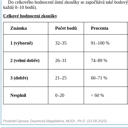
·
Do celkového hodnocení ústní zkoušky se započítává také bodový 
každá 0–10 bodů).
Celkové hodnocení zkoušky
Známka
Počet bodů
Procenta
1 (výborně)
32–35
91–100 %
2 (velmi dobře)
26–31
74–89 %
3 (dobře)
21–25
60–71 %
Nesplnil
0–20
< 60 %
Poslední úprava: Daumová Magdaléna, MUDr., Ph.D. (23.09.2025)