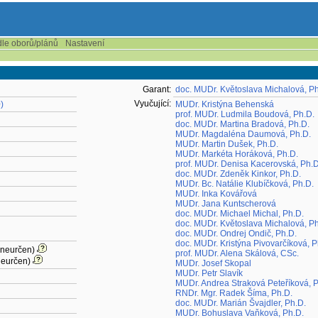
dle oborů/plánů
Nastavení
Garant:
doc. MUDr. Květoslava Michalová, Ph
Vyučující:
)
MUDr. Kristýna Behenská
prof. MUDr. Ludmila Boudová, Ph.D.
doc. MUDr. Martina Bradová, Ph.D.
MUDr. Magdaléna Daumová, Ph.D.
MUDr. Martin Dušek, Ph.D.
MUDr. Markéta Horáková, Ph.D.
prof. MUDr. Denisa Kacerovská, Ph.D
doc. MUDr. Zdeněk Kinkor, Ph.D.
MUDr. Bc. Natálie Klubíčková, Ph.D.
MUDr. Inka Kovářová
MUDr. Jana Kuntscherová
doc. MUDr. Michael Michal, Ph.D.
doc. MUDr. Květoslava Michalová, Ph
doc. MUDr. Ondrej Ondič, Ph.D.
doc. MUDr. Kristýna Pivovarčíková, P
(neurčen)
prof. MUDr. Alena Skálová, CSc.
neurčen)
MUDr. Josef Skopal
MUDr. Petr Slavík
MUDr. Andrea Straková Peteříková, 
RNDr. Mgr. Radek Šíma, Ph.D.
doc. MUDr. Marián Švajdler, Ph.D.
MUDr. Bohuslava Vaňková, Ph.D.