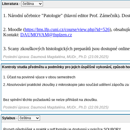
Literatura
-
1. Národní učebnice "Patologie" (hlavní editor Prof. Zámečník). Do
2. Moodle (
https://lms.lfp.cuni.cz/course/view.php?id=526
), obsahují
Kontakt:
DAUMOVAM@fnplzen.cz
3. Scany zkouškových histologických preparátů jsou dostupné online
Poslední úprava: Daumová Magdaléna, MUDr., Ph.D. (23.09.2025)
Kontroly studia předmětu a podmínky pro jejich úspěšné vykonání, způsob h
1. Účast na povinné výuce v obou semestrech
2. Absolvování praktické zkoušky z mikroskopie jako součást udělení zápočtu za 
Bez splnění těchto požadavků se nelze přihlásit na zkoušku.
Poslední úprava: Daumová Magdaléna, MUDr., Ph.D. (22.09.2025)
Sylabus
-
Rozvrh přednášek a praktik v pdf formátu
je dostupný v položce SOUBORY.