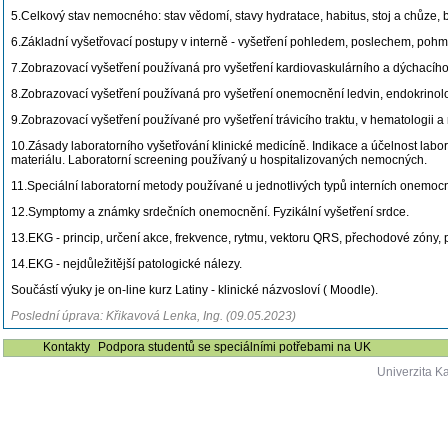
5.Celkový stav nemocného: stav vědomí, stavy hydratace, habitus, stoj a chůze, ba
6.Základní vyšetřovací postupy v interně - vyšetření pohledem, poslechem, pohm
7.Zobrazovací vyšetření používaná pro vyšetření kardiovaskulárního a dýchacíh
8.Zobrazovací vyšetření používaná pro vyšetření onemocnění ledvin, endokrinol
9.Zobrazovací vyšetření používané pro vyšetření trávicího traktu, v hematologii a 
10.Zásady laboratorního vyšetřování klinické medicíně. Indikace a účelnost labor
materiálu. Laboratorní screening používaný u hospitalizovaných nemocných.
11.Speciální laboratorní metody používané u jednotlivých typů interních onemoc
12.Symptomy a známky srdečních onemocnění. Fyzikální vyšetření srdce.
13.EKG - princip, určení akce, frekvence, rytmu, vektoru QRS, přechodové zóny, 
14.EKG - nejdůležitější patologické nálezy.
Součástí výuky je on-line kurz Latiny - klinické názvosloví ( Moodle).
Poslední úprava: Křikavová Lenka, Ing. (09.05.2023)
Kontakty
Podpora studentů se speciálními potřebami na UK
Univerzita K