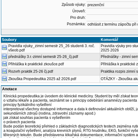
Způsob výuky:
prezenční
Úroveň:
Pro druh:
Poznámka:
odhlásit z termínu zápočtu při
Soubory
Komentář
Pravidla výuky_zimní semestr 25_26 studenti 3. roč.
Pravidla výuky pro stu
všeob.pdf
2025 2026
přednášky 3.r.-zimní semestr 25-26_čj.pdf
Přednášky - zimní se
Přihláška k praktické zkoušce.pdf
Přihláška k praktické
Rozvrh praktik 25-26 čj.pdf
Praktika rozpis zimní
Zkouška Propedeutika 2025 až 2026.pdf
OTÁZKY - Zkouška ak
Anotace
Klinická propedeutika je úvodem do klinické medicíny. Student by měl získat teore
o vztahu lékaře a pacienta, seznámit se s principy odebírání anamnézy pacienta (e
principy fyzikálního vyšetření
interpretovat všechny dostupné informace a data k definování aktuálních obtíží, j
sekundárních zdrojů (rodina, zdravotní záznamy apod.)
jak získat souhlas pacienta s vyšetřením
o právech pacienta
Bude podán teoretický přehled o základních diagnostických testech zejména rut
a koagulační vyšetření, analýza krevních plynů, RTG hrudníku, EKG, funkční vyšet
tělesných tekutin. Bude představena lékařská dokumentace, informační systém 