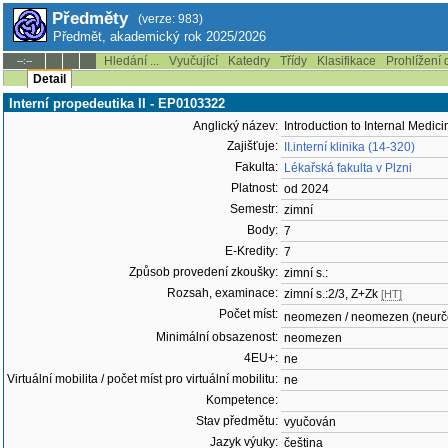
Předměty
(verze: 983)
Předmět, akademický rok 2025/2026
Hledání ...
Vyučující
Katedry
Třídy
Klasifikace
Prohlížení 
--:--
Detail
Interní propedeutika II - EP0103322
Anglický název:
Introduction to Internal Medicin
Zajišťuje:
II.interní klinika (14-320)
Fakulta:
Lékařská fakulta v Plzni
Platnost:
od 2024
Semestr:
zimní
Body:
7
E-Kredity:
7
Způsob provedení zkoušky:
zimní s.:
Rozsah, examinace:
zimní s.:2/3, Z+Zk
[HT]
Počet míst:
neomezen / neomezen (neurč
Minimální obsazenost:
neomezen
4EU+:
ne
Virtuální mobilita / počet míst pro virtuální mobilitu:
ne
Kompetence:
Stav předmětu:
vyučován
Jazyk výuky:
čeština