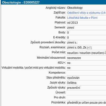
Obezitologie - ED0005227
Anglický název:
Obezitology
Zajišťuje:
Oddělení vědy a výzkumu (14
Fakulta:
Lékařská fakulta v Plzni
Platnost:
od 2013
Semestr:
zimní
Body:
0
E-Kredity:
0
Způsob provedení zkoušky:
zimní s.:
Rozsah, examinace:
zimní s.:0/0, Zk
[HT]
Počet míst:
neurčen / neurčen (neurčen)
Minimální obsazenost:
neomezen
4EU+:
ne
Virtuální mobilita / počet míst pro virtuální mobilitu:
ne
Kompetence:
Stav předmětu:
vyučován
Jazyk výuky:
čeština
Způsob výuky:
prezenční
Úroveň:
Pro druh:
Poznámka:
předmět je určen pouze pro d