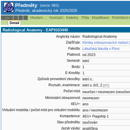
Předměty
(verze: 983)
Předmět, akademický rok 2025/2026
Hledání ...
Vyučující
Katedry
Třídy
Klasifikace
Prohlížení 
--:--
Detail
Radiological Anatomy - EAP0103440
Anglický název:
Radiological Anatomy
Zajišťuje:
Klinika zobrazovacích metod 
Fakulta:
Lékařská fakulta v Plzni
Platnost:
od 2023
Semestr:
letní
Body:
1
E-Kredity:
1
Způsob provedení zkoušky:
letní s.:
Rozsah, examinace:
letní s.:0/2, Z
[HT]
Počet míst:
neurčen / neomezen (neurčen
Minimální obsazenost:
neomezen
4EU+:
ano
Virtuální mobilita / počet míst pro virtuální mobilitu:
ano / neomezen
Kompetence:
4EU+ Flagship 1
Stav předmětu:
vyučován
Jazyk výuky:
angličtina