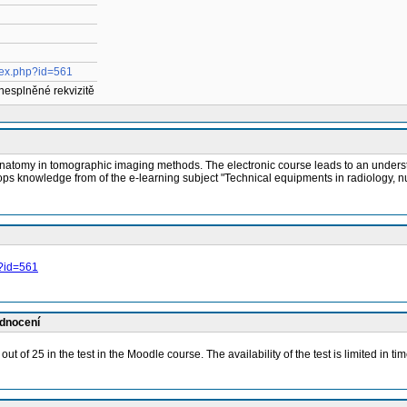
index.php?id=561
 nesplněné rekvizitě
atomy in tomographic imaging methods. The electronic course leads to an underst
ops knowledge from of the e-learning subject "Technical equipments in radiology, 
p?id=561
odnocení
 out of 25 in the test in the Moodle course. The availability of the test is limited in