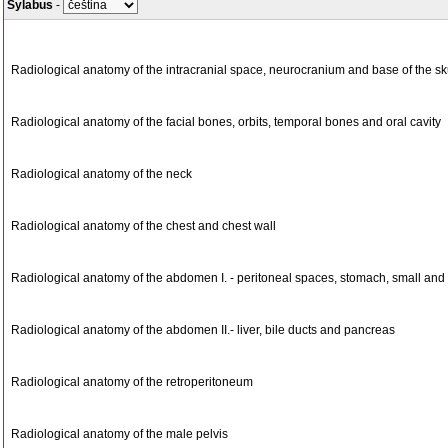
Sylabus
-
Radiological anatomy of the intracranial space, neurocranium and base of the sk
Radiological anatomy of the facial bones, orbits, temporal bones and oral cavity
Radiological anatomy of the neck
Radiological anatomy of the chest and chest wall
Radiological anatomy of the abdomen I. - peritoneal spaces, stomach, small and 
Radiological anatomy of the abdomen II.- liver, bile ducts and pancreas
Radiological anatomy of the retroperitoneum
Radiological anatomy of the male pelvis