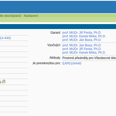
dle oborů/plánů
Nastavení
Garant:
prof. MUDr. Jiří Ferda, Ph.D.
prof. MUDr. Hynek Mírka, Ph.D.
(14-440)
prof. MUDr. Jan Baxa, Ph.D.
Vyučující:
prof. MUDr. Jan Baxa, Ph.D.
prof. MUDr. Jiří Ferda, Ph.D.
prof. MUDr. Hynek Mírka, Ph.D.
Atributy:
Povinné předměty pro Všeobecné léka
Je prerekvizitou pro:
EAP0104440
)