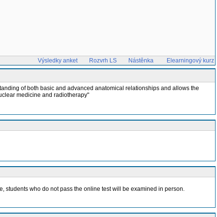
Výsledky anket
Rozvrh LS
Nástěnka
Elearningový kurz
anding of both basic and advanced anatomical relationships and allows the
nuclear medicine and radiotherapy"
 time, students who do not pass the online test will be examined in person.