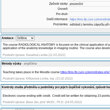
Způsob výuky:
prezenční
Úroveň:
Pro druh:
Další informace:
https://lms.lfp.cuni.cz/enrol/
Poznámka:
odhlásit z termínu zápočtu při
Anotace
-
The course RADIOLOGICAL ANATOMY is focused on the clinical application of an
application of the anatomy knowledge in imaging routine. The course also devel
Poslední úprava: Kasalová Lenka (11.03.2022)
Metody výuky
- angličtina
Teaching takes place in the Moodle course
https://lms.lfp.cuni.cz/enrol/index.ph
Poslední úprava: Křikavová Lenka, Ing. (15.02.2022)
Kontroly studia předmětu a podmínky pro jejich úspěšné vykonání, způsob h
Electronic course ending with credit. Credit will be written for obtaining 23 points
Poslední úprava: Baxa Jan, prof. MUDr., Ph.D. (24.05.2022)