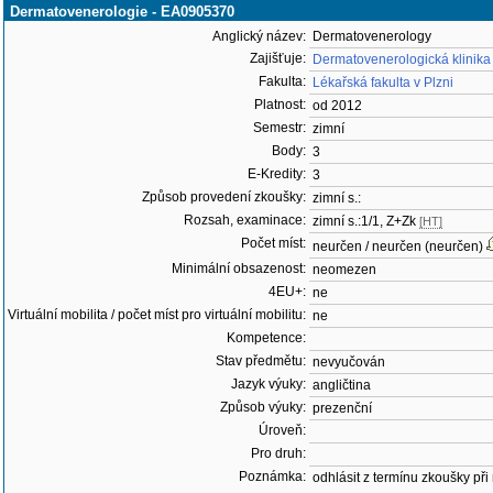
Dermatovenerologie - EA0905370
Anglický název:
Dermatovenerology
Zajišťuje:
Dermatovenerologická klinika
Fakulta:
Lékařská fakulta v Plzni
Platnost:
od 2012
Semestr:
zimní
Body:
3
E-Kredity:
3
Způsob provedení zkoušky:
zimní s.:
Rozsah, examinace:
zimní s.:1/1, Z+Zk
[HT]
Počet míst:
neurčen / neurčen (neurčen)
Minimální obsazenost:
neomezen
4EU+:
ne
Virtuální mobilita / počet míst pro virtuální mobilitu:
ne
Kompetence:
Stav předmětu:
nevyučován
Jazyk výuky:
angličtina
Způsob výuky:
prezenční
Úroveň:
Pro druh:
Poznámka:
odhlásit z termínu zkoušky při