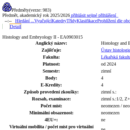
Předměty
(verze: 983)
Předmět, akademický rok 2025/2026
přihlásit se
jiné přihlášení
--:--
Hledání ...
Vyučující
Katedry
Třídy
Klasifikace
Prohlížení dle ob
Detail
Histology and Embryology II - EA0903015
Anglický název:
Histology and 
Zajišťuje:
Ústav histologi
Fakulta:
Lékařská fakult
Platnost:
od 2024
Semestr:
zimní
Body:
4
E-Kredity:
4
Způsob provedení zkoušky:
zimní s.:
Rozsah, examinace:
zimní s.:1/2, 
Počet míst:
neomezen / neo
Minimální obsazenost:
neomezen
4EU+:
ne
Virtuální mobilita / počet míst pro virtuální
ne