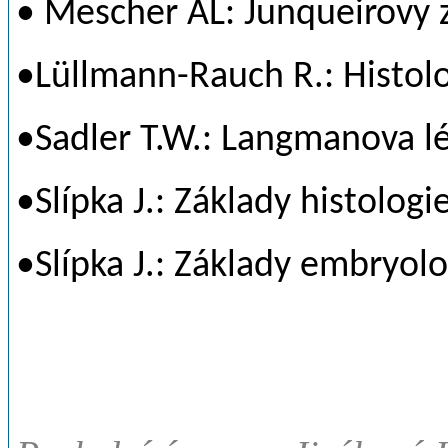
• Mescher AL: Junqueirovy z
•Lüllmann-Rauch R.: Histolo
•Sadler T.W.: Langmanova lé
•Slípka J.: Základy histolog
•Slípka J.: Základy embryol