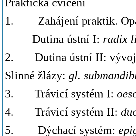
Praktická cvičení
1. Zahájení praktik. Opak
Dutina ústní I:
radix 
2. Dutina ústní II: vývoj 
Slinné žlázy:
gl. submandibu
3. Trávicí systém I:
oes
4. Trávicí systém II:
duo
5. Dýchací systém:
epi