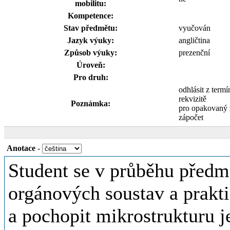
mobilitu:
Kompetence:
Stav předmětu:
vyučován
Jazyk výuky:
angličtina
Způsob výuky:
prezenční
Úroveň:
Pro druh:
odhlásit z term
rekvizitě
Poznámka:
pro opakovaný 
zápočet
Anotace
-
Student se v průběhu předm
orgánových soustav a prakti
a pochopit mikrostrukturu j