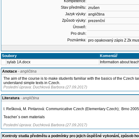
Kompetence:
Stav předmětu:
zrušen
Jazyk výuky:
angličtina
Způsob výuky:
prezenční
Úroveň:
Pro druh:
Poznámka:
pro opakovaný zápis Z Zk mus
Soubory
Komentář
sylab 1A.docx
Information about teac
Anotace
- angličtina
The aim of the course is to make students familiar with the basics of the Czech l
understand simple texts in Czech.
Poslední úprava: Duchková Barbora (27.09.2017)
Literatura
- angličtina
I. Rešková, M. Pintarová: Communicative Czech (Elementary Czech); Brno 2005
Teacher´s own materials
Poslední úprava: Duchková Barbora (27.09.2017)
Kontroly studia předmětu a podmínky pro jejich úspěšné vykonání, způsob h