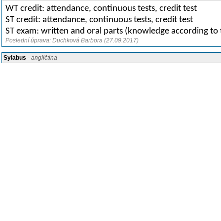
WT credit: attendance, continuous tests, credit test
ST credit: attendance, continuous tests, credit test
ST exam: written and oral parts (knowledge according to 
Poslední úprava: Duchková Barbora (27.09.2017)
Sylabus
- angličtina
October:
Greetings and basic social phrases; basic vocabulary (university, city); Where ar
Czech sounds; Czech Alphabet; Verb „být“ – „to be“; Personal Pronouns; Numera
November:
Days and Months; Seasons; My Flat. In a Restaurant.
Adverbs of place; Present tense of Czech verbs, Conjugation; Accusative singul
December:
My Day; Shopping; Clothing; Holiday – Christmas.
Verbs „umět, znát, vědět – to know“; Verb of motion „ jít, jet – to go“; Accusativ