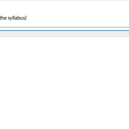
the syllabus)
e you from? (Countries).
ls 1–10; Demonstrative pronoun „ten“; Gender of Czech nouns, Nominative case; 
ar case.
e case of personal pronouns; Nominative plural case.