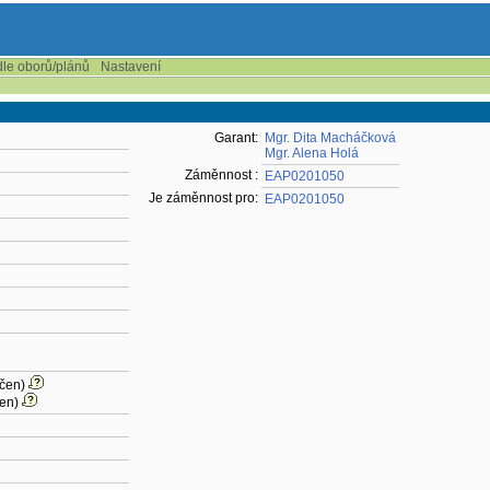
dle oborů/plánů
Nastavení
Garant:
Mgr. Dita Macháčková
Mgr. Alena Holá
Záměnnost :
EAP0201050
Je záměnnost pro:
EAP0201050
rčen)
čen)