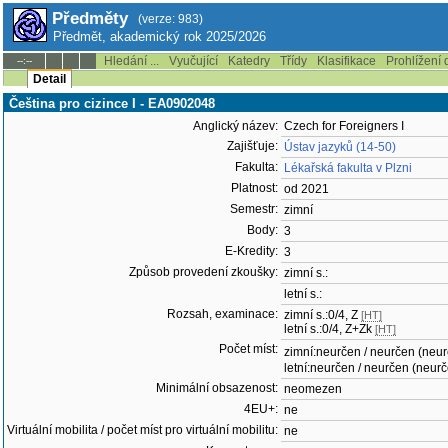
Předměty
(verze: 983)
Předmět, akademický rok 2025/2026
Hledání ...
Vyučující
Katedry
Třídy
Klasifikace
Prohlížení 
--:--
Detail
Čeština pro cizince I - EA0902048
Anglický název:
Czech for Foreigners I
Zajišťuje:
Ústav jazyků (14-50)
Fakulta:
Lékařská fakulta v Plzni
Platnost:
od 2021
Semestr:
zimní
Body:
3
E-Kredity:
3
Způsob provedení zkoušky:
zimní s.:
letní s.:
Rozsah, examinace:
zimní s.:0/4, Z
[HT]
letní s.:0/4, Z+Zk
[HT]
Počet míst:
zimní:neurčen / neurčen (neu
letní:neurčen / neurčen (neur
Minimální obsazenost:
neomezen
4EU+:
ne
Virtuální mobilita / počet míst pro virtuální mobilitu:
ne