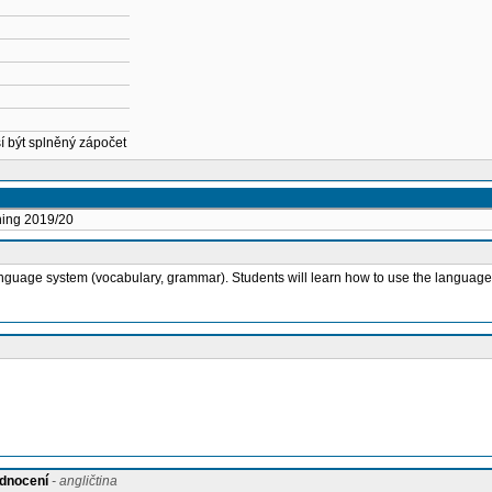
í být splněný zápočet
hing 2019/20
anguage system (vocabulary, grammar). Students will learn how to use the language i
odnocení
- angličtina