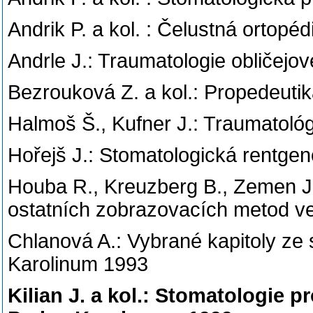
Andrik P. a kol. : Čelustná ortopé
Andrle J.: Traumatologie obličejo
Bezrouková Z. a kol.: Propedeut
Halmoš Š., Kufner J.: Traumatológi
Hořejš J.: Stomatologická rentge
Houba R., Kreuzberg B., Zemen J.,
ostatních zobrazovacích metod ve
Chlanová A.: Vybrané kapitoly ze 
Karolinum 1993
Kilian J. a kol.: Stomatologie p