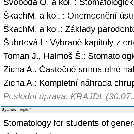
Svoboda O. a kol. : Stomatologic
ŠkachM. a kol. : Onemocnění ústn
ŠkachM. a kol.: Základy parodont
Šubrtová I.: Vybrané kapitoly z o
Toman J., Halmoš Š.: Stomatologi
Zicha A.: Částečné snímatelné ná
Zicha A.: Kompletní náhrada chru
Poslední úprava: KRAJDL (30.07.
Sylabus
- angličtina
Stomatology for students of gener