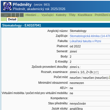
Předměty
(verze: 983)
Předmět, akademický rok 2025/2026
Hledání ...
Vyučující
Katedry
Třídy
Klasifikace
Prohlížení 
--:--
Detail
Stomatology - EA0107041
Anglický název:
Stomatology
Zajišťuje:
Stomatologická klinika (14-47
Fakulta:
Lékařská fakulta v Plzni
Platnost:
od 2022
Semestr:
zimní
Body:
2
E-Kredity:
2
Způsob provedení zkoušky:
zimní s.:
Rozsah, examinace:
zimní s.:1/1, Z+Zk
[HT]
Počet míst:
neurčen / neurčen (neurčen)
Minimální obsazenost:
neomezen
4EU+:
ne
Virtuální mobilita / počet míst pro virtuální mobilitu:
ne
Kompetence:
Stav předmětu:
nevyučován
Jazyk výuky:
angličtina