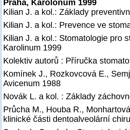
Praha, Karolonum 1999
Kilian J. a kol.: Základy preventi
Kilian J. a kol.: Prevence ve stom
Kilian J. a kol.: Stomatologie pro 
Karolinum 1999
Kolektiv autorů : Příručka stomat
Komínek J., Rozkovcová E., Semj
Avicenum 1988
Novák L. a kol. : Základy záchov
Průcha M., Houba R., Monhartová K
klinické části dentoalveolární chi