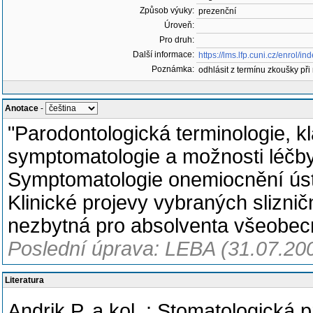
Způsob výuky:
prezenční
Úroveň:
Pro druh:
Další informace:
https://lms.lfp.cuni.cz/enrol/
Poznámka:
odhlásit z termínu zkoušky při
Anotace
-
"Parodontologická terminologie, k
symptomatologie a možnosti léčby
Symptomatologie onemiocnění ústní
Klinické projevy vybraných sliznič
nezbytná pro absolventa všeobe
Poslední úprava: LEBA (31.07.20
Literatura
Andrik P. a kol. : Stomatologická 